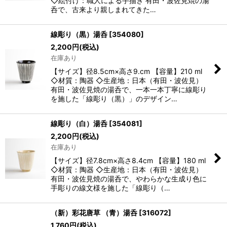
◇絵付け：職人による手描き 有田・波佐見焼の湯
呑で、古来より親しまれてきた…
線彫り（黒）湯呑
[
354080
]
2,200
円
(税込)
在庫あり
【サイズ】径8.5cm×高さ9.cm 【容量】210 ml
◇材質：陶器 ◇生産地：日本（有田・波佐見）
有田・波佐見焼の湯呑で、一本一本丁寧に線彫り
を施した「線彫り（黒）」のデザイン…
線彫り（白）湯呑
[
354081
]
2,200
円
(税込)
在庫あり
【サイズ】径7.8cm×高さ8.4cm 【容量】180 ml
◇材質：陶器 ◇生産地：日本（有田・波佐見）
有田・波佐見焼の湯呑で、やわらかな生成り色に
手彫りの線文様を施した「線彫り（…
（新）彩花唐草 （青）湯呑
[
316072
]
1,760
円
(税込)