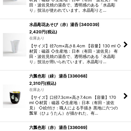
田・波佐見焼の湯呑で、透明感のある「水晶彫
り」技法が使われています。水晶彫りと…
水晶彫花あそび（赤）湯呑
[
340039
]
2,420
円
(税込)
在庫あり
【サイズ】径7cm×高さ8.4cm 【容量】130 ml ◇
材質：磁器 ◇生産地：日本（有田・波佐見） 有
田・波佐見焼の湯呑で、透明感のある「水晶彫
り」技法が用いられています。水晶彫り…
六瓢色彩（緑） 湯呑
[
336068
]
2,310
円
(税込)
在庫あり
【サイズ】口径7.3cm×高さ7.4cm 【容量】170
ml ◇材質：磁器 ◇生産地：日本（有田・波佐
見） ◇絵付け：職人による手描き 黒地に六つの
瓢箪（ひょうたん）が描かれた、有…
六瓢色彩（赤） 湯呑
[
336069
]