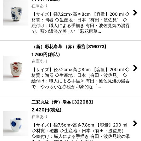
在庫あり
【サイズ】径7.2cm×高さ8cm 【容量】200 ml ◇
材質：陶器 ◇生産地：日本（有田・波佐見） ◇
絵付け：職人による手描き 有田・波佐見焼の湯呑
で、藍の濃淡が美しい「彩花唐草…
（新）彩花唐草 （赤）湯呑
[
316073
]
1,760
円
(税込)
在庫あり
【サイズ】径7.2cm×高さ8cm 【容量】200 ml ◇
材質：陶器 ◇生産地：日本（有田・波佐見） ◇
絵付け：職人による手描き 有田・波佐見焼の湯呑
で、やわらかな赤絵が印象的な「…
二彩丸紋（青）湯呑
[
322083
]
2,420
円
(税込)
在庫あり
【サイズ】径7.5cm×高さ7.8cm 【容量】200 ml
◇材質：磁器 ◇生産地：日本（有田・波佐見）
◇絵付け：職人による手描き 有田・波佐見焼の湯