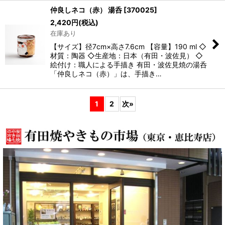
仲良しネコ（赤） 湯呑
[
370025
]
2,420
円
(税込)
在庫あり
【サイズ】径7cm×高さ7.6cm 【容量】190 ml ◇
材質：陶器 ◇生産地：日本（有田・波佐見） ◇
絵付け：職人による手描き 有田・波佐見焼の湯呑
「仲良しネコ（赤）」は、手描き…
1
2
次
»