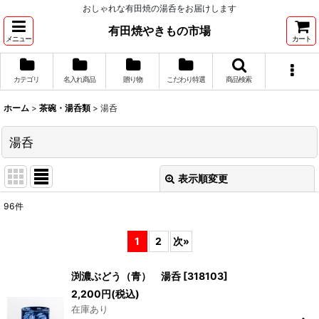
おしゃれな有田焼の湯呑をお届けします
有田焼やきもの市場
メニュー
カート
カテゴリ
名入れ商品
贈り物
こだわり特選
商品検索
ホーム
>
茶碗・湯呑類
>
湯呑
湯呑
表示順変更
閉じる
96
件
表示数
:
1
2
次
»
並び順
:
渕濃ぶどう（青） 湯呑
[
318103
]
2,200
円
(税込)
絞り込む
在庫あり