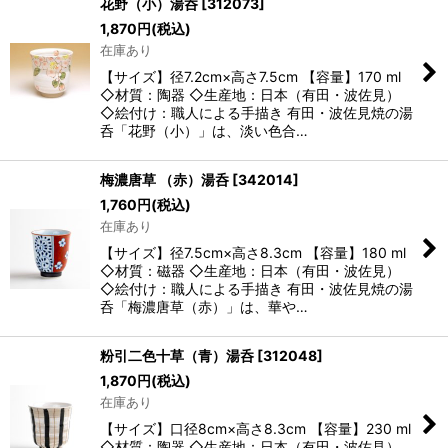
花野（小）湯呑
[
312073
]
1,870
円
(税込)
在庫あり
【サイズ】径7.2cm×高さ7.5cm 【容量】170 ml
◇材質：陶器 ◇生産地：日本（有田・波佐見）
◇絵付け：職人による手描き 有田・波佐見焼の湯
呑「花野（小）」は、淡い色合…
梅濃唐草 （赤）湯呑
[
342014
]
1,760
円
(税込)
在庫あり
【サイズ】径7.5cm×高さ8.3cm 【容量】180 ml
◇材質：磁器 ◇生産地：日本（有田・波佐見）
◇絵付け：職人による手描き 有田・波佐見焼の湯
呑「梅濃唐草（赤）」は、華や…
粉引二色十草（青）湯呑
[
312048
]
1,870
円
(税込)
在庫あり
【サイズ】口径8cm×高さ8.3cm 【容量】230 ml
◇材質：陶器 ◇生産地：日本（有田・波佐見）