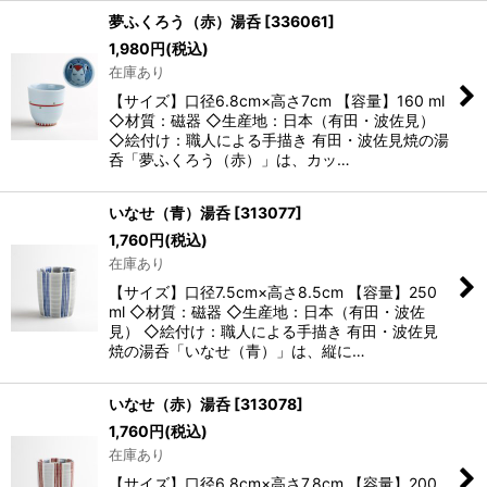
夢ふくろう（赤）湯呑
[
336061
]
1,980
円
(税込)
在庫あり
【サイズ】口径6.8cm×高さ7cm 【容量】160 ml
◇材質：磁器 ◇生産地：日本（有田・波佐見）
◇絵付け：職人による手描き 有田・波佐見焼の湯
呑「夢ふくろう（赤）」は、カッ…
いなせ（青）湯呑
[
313077
]
1,760
円
(税込)
在庫あり
【サイズ】口径7.5cm×高さ8.5cm 【容量】250
ml ◇材質：磁器 ◇生産地：日本（有田・波佐
見） ◇絵付け：職人による手描き 有田・波佐見
焼の湯呑「いなせ（青）」は、縦に…
いなせ（赤）湯呑
[
313078
]
1,760
円
(税込)
在庫あり
【サイズ】口径6.8cm×高さ7.8cm 【容量】200