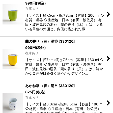
990
円
(税込)
在庫あり
【サイズ】径7.5cm×高さ8cm 【容量】200 ml ◇
材質：磁器 ◇生産地：日本（有田・波佐見） 有
田・波佐見焼の湯呑「蘭の香り（緑）」は、明る
い若草色の外側と、内側に描かれた繊…
蘭の香り （黄）湯呑
[
330126
]
990
円
(税込)
在庫あり
【サイズ】径7cm×高さ7.5cm 【容量】180 ml ◇
材質：磁器 ◇生産地：日本（有田・波佐見） 有
田・波佐見焼の湯呑「蘭の香り（黄）」は、鮮や
かな黄色が目を引く華やかなデザイン…
あかね草 （青）湯呑
[
330129
]
825
円
(税込)
在庫あり
【サイズ】径6.3cm×高さ8.5cm 【容量】180 ml
◇材質：磁器 ◇生産地：日本（有田・波佐見）