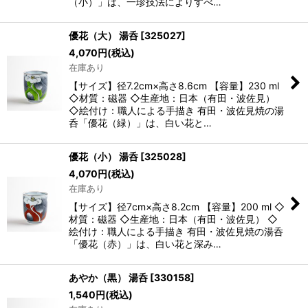
（小）」は、一珍技法によりすべ…
優花（大） 湯呑
[
325027
]
4,070
円
(税込)
在庫あり
【サイズ】径7.2cm×高さ8.6cm 【容量】230 ml
◇材質：磁器 ◇生産地：日本（有田・波佐見）
◇絵付け：職人による手描き 有田・波佐見焼の湯
呑「優花（緑）」は、白い花と…
優花（小） 湯呑
[
325028
]
4,070
円
(税込)
在庫あり
【サイズ】径7cm×高さ8.2cm 【容量】200 ml ◇
材質：磁器 ◇生産地：日本（有田・波佐見） ◇
絵付け：職人による手描き 有田・波佐見焼の湯呑
「優花（赤）」は、白い花と深み…
あやか（黒） 湯呑
[
330158
]
1,540
円
(税込)