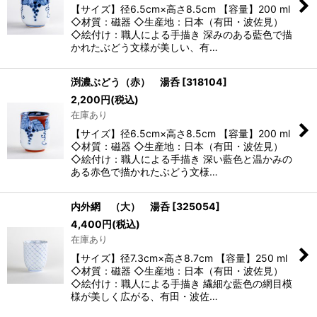
【サイズ】径6.5cm×高さ8.5cm 【容量】200 ml
◇材質：磁器 ◇生産地：日本（有田・波佐見）
◇絵付け：職人による手描き 深みのある藍色で描
かれたぶどう文様が美しい、有…
渕濃ぶどう（赤） 湯呑
[
318104
]
2,200
円
(税込)
在庫あり
【サイズ】径6.5cm×高さ8.5cm 【容量】200 ml
◇材質：磁器 ◇生産地：日本（有田・波佐見）
◇絵付け：職人による手描き 深い藍色と温かみの
ある赤色で描かれたぶどう文様…
内外網 （大） 湯呑
[
325054
]
4,400
円
(税込)
在庫あり
【サイズ】径7.3cm×高さ8.7cm 【容量】250 ml
◇材質：磁器 ◇生産地：日本（有田・波佐見）
◇絵付け：職人による手描き 繊細な藍色の網目模
様が美しく広がる、有田・波佐…