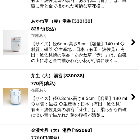
有田・波佐見焼の湯呑「あかね草（青）」は、白
磁に青と金で描かれた可憐な草花模…
あかね草 （赤）湯呑
[
330130
]
825
円
(税込)
在庫あり
【サイズ】径6cm×高さ8cm 【容量】140 ml ◇
材質：磁器 ◇生産地：日本（有田・波佐見） 有
田・波佐見焼の湯呑「あかね草（赤）」は、白磁
の上に赤と金で描かれた小花が可憐に咲く…
芽生（大） 湯呑
[
330038
]
770
円
(税込)
在庫あり
【サイズ】径6.3cm×高さ8.5cm 【容量】180 ml
◇材質：磁器 ◇生産地：日本（有田・波佐見）
有田・波佐見焼の湯呑「芽生」は、柔らかな白磁
に淡い青で描かれた芽の模様が清楚…
金濃牡丹（大） 湯呑
[
192093
]
7,700
円
(税込)