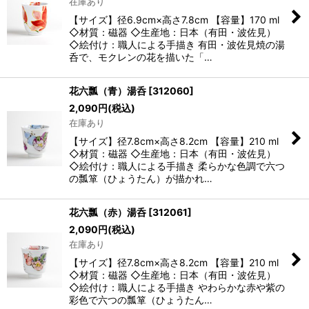
在庫あり
【サイズ】径6.9cm×高さ7.8cm 【容量】170 ml
◇材質：磁器 ◇生産地：日本（有田・波佐見）
◇絵付け：職人による手描き 有田・波佐見焼の湯
呑で、モクレンの花を描いた「…
花六瓢（青）湯呑
[
312060
]
2,090
円
(税込)
在庫あり
【サイズ】径7.8cm×高さ8.2cm 【容量】210 ml
◇材質：磁器 ◇生産地：日本（有田・波佐見）
◇絵付け：職人による手描き 柔らかな色調で六つ
の瓢箪（ひょうたん）が描かれ…
花六瓢（赤）湯呑
[
312061
]
2,090
円
(税込)
在庫あり
【サイズ】径7.8cm×高さ8.2cm 【容量】210 ml
◇材質：磁器 ◇生産地：日本（有田・波佐見）
◇絵付け：職人による手描き やわらかな赤や紫の
彩色で六つの瓢箪（ひょうたん…