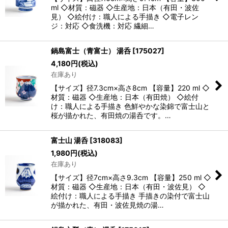
ml ◇材質：磁器 ◇生産地：日本（有田・波佐
見） ◇絵付け：職人による手描き ◇電子レン
ジ：対応 ◇食洗機：対応 繊細…
鍋島富士（青富士） 湯呑
[
175027
]
4,180
円
(税込)
在庫あり
【サイズ】径7.3cm×高さ8cm 【容量】220 ml ◇
材質：磁器 ◇生産地：日本（有田焼） ◇絵付
け：職人による手描き 色鮮やかな染錦で富士山と
桜が描かれた、有田焼の湯呑です。…
富士山 湯呑
[
318083
]
1,980
円
(税込)
在庫あり
【サイズ】径7cm×高さ9.3cm 【容量】250 ml ◇
材質：磁器 ◇生産地：日本（有田・波佐見） ◇
絵付け：職人による手描き 手描きの染付で富士山
が描かれた、有田・波佐見焼の湯…