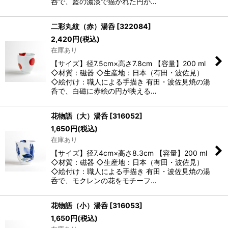
呑で、藍の濃淡で描かれた円が…
二彩丸紋（赤）湯呑
[
322084
]
2,420
円
(税込)
在庫あり
【サイズ】径7.5cm×高さ7.8cm 【容量】200 ml
◇材質：磁器 ◇生産地：日本（有田・波佐見）
◇絵付け：職人による手描き 有田・波佐見焼の湯
呑で、白磁に赤絵の円が映える…
花物語（大）湯呑
[
316052
]
1,650
円
(税込)
在庫あり
【サイズ】径7.4cm×高さ8.3cm 【容量】200 ml
◇材質：磁器 ◇生産地：日本（有田・波佐見）
◇絵付け：職人による手描き 有田・波佐見焼の湯
呑で、モクレンの花をモチーフ…
花物語（小）湯呑
[
316053
]
1,650
円
(税込)