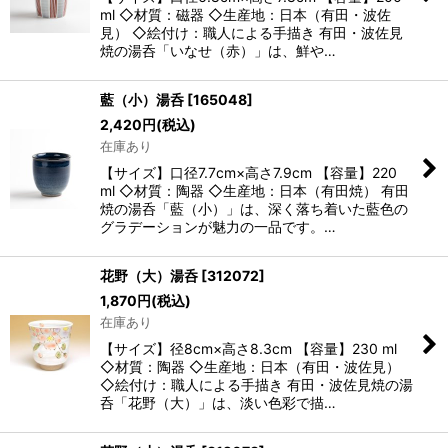
ml ◇材質：磁器 ◇生産地：日本（有田・波佐
見） ◇絵付け：職人による手描き 有田・波佐見
焼の湯呑「いなせ（赤）」は、鮮や…
藍（小）湯呑
[
165048
]
2,420
円
(税込)
在庫あり
【サイズ】口径7.7cm×高さ7.9cm 【容量】220
ml ◇材質：陶器 ◇生産地：日本（有田焼） 有田
焼の湯呑「藍（小）」は、深く落ち着いた藍色の
グラデーションが魅力の一品です。…
花野（大）湯呑
[
312072
]
1,870
円
(税込)
在庫あり
【サイズ】径8cm×高さ8.3cm 【容量】230 ml
◇材質：陶器 ◇生産地：日本（有田・波佐見）
◇絵付け：職人による手描き 有田・波佐見焼の湯
呑「花野（大）」は、淡い色彩で描…