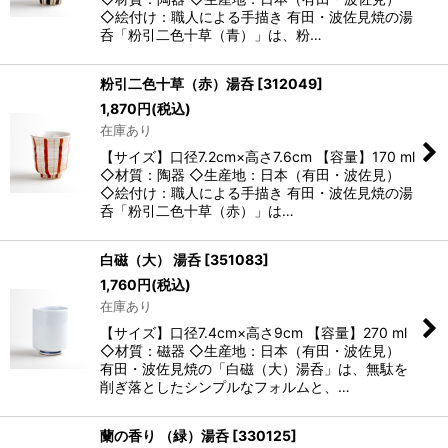
◇絵付け：職人による手描き 有田・波佐見焼の湯
呑「粉引二色十草（青）」は、粉…
粉引二色十草（赤）湯呑
[
312049
]
1,870
円
(税込)
在庫あり
【サイズ】口径7.2cm×高さ7.6cm 【容量】170 ml
◇材質：陶器 ◇生産地：日本（有田・波佐見）
◇絵付け：職人による手描き 有田・波佐見焼の湯
呑「粉引二色十草（赤）」は…
白磁（大） 湯呑
[
351083
]
1,760
円
(税込)
在庫あり
【サイズ】口径7.4cm×高さ9cm 【容量】270 ml
◇材質：磁器 ◇生産地：日本（有田・波佐見）
有田・波佐見焼の「白磁（大）湯呑」は、無駄を
削ぎ落としたシンプルなフォルムと、…
蘭の香り （緑）湯呑
[
330125
]