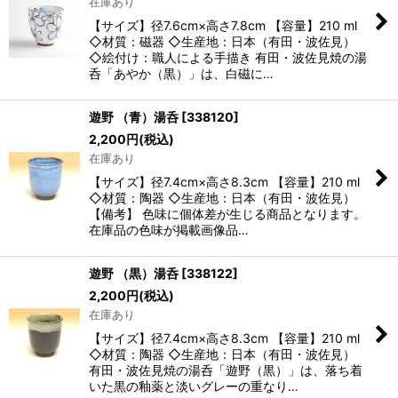
在庫あり
【サイズ】径7.6cm×高さ7.8cm 【容量】210 ml
◇材質：磁器 ◇生産地：日本（有田・波佐見）
◇絵付け：職人による手描き 有田・波佐見焼の湯
呑「あやか（黒）」は、白磁に…
遊野 （青）湯呑
[
338120
]
2,200
円
(税込)
在庫あり
【サイズ】径7.4cm×高さ8.3cm 【容量】210 ml
◇材質：陶器 ◇生産地：日本（有田・波佐見）
【備考】 色味に個体差が生じる商品となります。
在庫品の色味が掲載画像品…
遊野 （黒）湯呑
[
338122
]
2,200
円
(税込)
在庫あり
【サイズ】径7.4cm×高さ8.3cm 【容量】210 ml
◇材質：陶器 ◇生産地：日本（有田・波佐見）
有田・波佐見焼の湯呑「遊野（黒）」は、落ち着
いた黒の釉薬と淡いグレーの重なり…