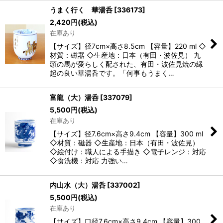
うまく行く 華湯呑
[
336173
]
2,420
円
(税込)
在庫あり
【サイズ】径7cm×高さ8.5cm 【容量】220 ml ◇
材質：磁器 ◇生産地：日本（有田・波佐見） 九
頭の馬が愛らしく配された、有田・波佐見焼の縁
起の良い華湯呑です。「何事もうまく…
富龍（大）湯呑
[
337079
]
5,500
円
(税込)
在庫あり
【サイズ】径7.6cm×高さ9.4cm 【容量】300 ml
◇材質：磁器 ◇生産地：日本（有田・波佐見）
◇絵付け：職人による手描き ◇電子レンジ：対応
◇食洗機：対応 力強い…
内山水（大）湯呑
[
337002
]
5,500
円
(税込)
在庫あり
【サイズ】口径7.6cm×高さ9.4cm 【容量】300