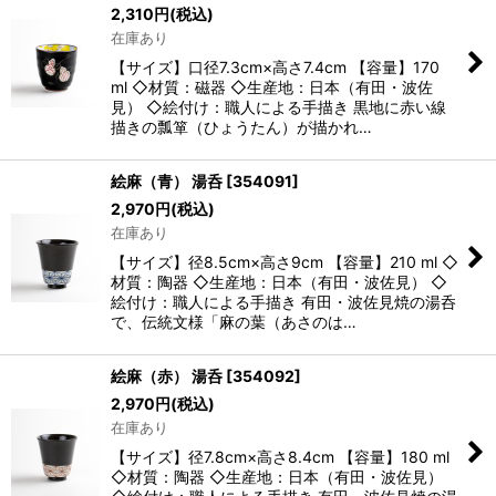
2,310
円
(税込)
在庫あり
【サイズ】口径7.3cm×高さ7.4cm 【容量】170
ml ◇材質：磁器 ◇生産地：日本（有田・波佐
見） ◇絵付け：職人による手描き 黒地に赤い線
描きの瓢箪（ひょうたん）が描かれ…
絵麻（青） 湯呑
[
354091
]
2,970
円
(税込)
在庫あり
【サイズ】径8.5cm×高さ9cm 【容量】210 ml ◇
材質：陶器 ◇生産地：日本（有田・波佐見） ◇
絵付け：職人による手描き 有田・波佐見焼の湯呑
で、伝統文様「麻の葉（あさのは…
絵麻（赤） 湯呑
[
354092
]
2,970
円
(税込)
在庫あり
【サイズ】径7.8cm×高さ8.4cm 【容量】180 ml
◇材質：陶器 ◇生産地：日本（有田・波佐見）