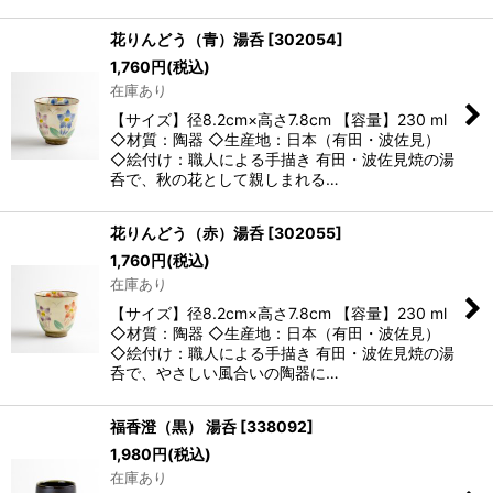
花りんどう（青）湯呑
[
302054
]
1,760
円
(税込)
在庫あり
【サイズ】径8.2cm×高さ7.8cm 【容量】230 ml
◇材質：陶器 ◇生産地：日本（有田・波佐見）
◇絵付け：職人による手描き 有田・波佐見焼の湯
呑で、秋の花として親しまれる…
花りんどう（赤）湯呑
[
302055
]
1,760
円
(税込)
在庫あり
【サイズ】径8.2cm×高さ7.8cm 【容量】230 ml
◇材質：陶器 ◇生産地：日本（有田・波佐見）
◇絵付け：職人による手描き 有田・波佐見焼の湯
呑で、やさしい風合いの陶器に…
福香澄（黒） 湯呑
[
338092
]
1,980
円
(税込)
在庫あり