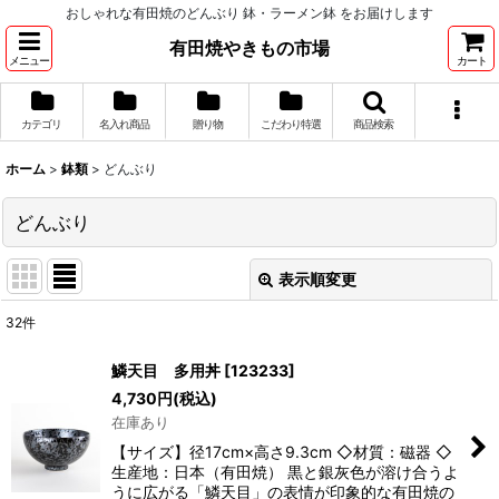
おしゃれな有田焼のどんぶり 鉢・ラーメン鉢 をお届けします
有田焼やきもの市場
メニュー
カート
カテゴリ
名入れ商品
贈り物
こだわり特選
商品検索
ホーム
>
鉢類
>
どんぶり
どんぶり
表示順変更
閉じる
32
件
表示数
:
鱗天目 多用丼
[
123233
]
4,730
円
(税込)
並び順
:
在庫あり
【サイズ】径17cm×高さ9.3cm ◇材質：磁器 ◇
絞り込む
生産地：日本（有田焼） 黒と銀灰色が溶け合うよ
うに広がる「鱗天目」の表情が印象的な有田焼の