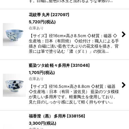
す。白磁に藍色の水玉と流れるような筆致の…
花紋帯 丸丼
[
227097
]
5,720
円
(税込)
在庫あり
【サイズ】径16cm×高さ8.5cm ◇材質：磁器 ◇
生産地：日本（有田焼） ◇絵付け：職人による手
描き 白磁に淡い藍色で大ぶりの花文様を描き、背
景には筆で塗り込む「濃（ダミ）」の技法…
藍染ツタ絵 軽々多用丼
[
331046
]
1,705
円
(税込)
在庫あり
【サイズ】径16.5cm×高さ8.8cm ◇材質：磁器
◇生産地：日本（有田・波佐見） 藍染のツタ模様
が美しい多用丼です。軽量陶土を使用しており、
見た目のしっかり感に反して軽く持ちやすい…
福香澄（黒） 多用丼
[
338156
]
3,300
円
(税込)