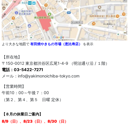
より大きな地図で
有田焼やきもの市場（恵比寿店）
を表示
【所在地】
〒150-0012 東京都渋谷区広尾1-4-9 （明治通り沿 / １階）
電話：03-5422-7271
メール：info@yakimonoichiba-tokyo.com
【営業時間】
午前10：00～午後７：00
（第２、第４、第５ 日曜 定休）
【８月の休業日ご案内】
8/9（日）、8/23（日）、8/30（日）