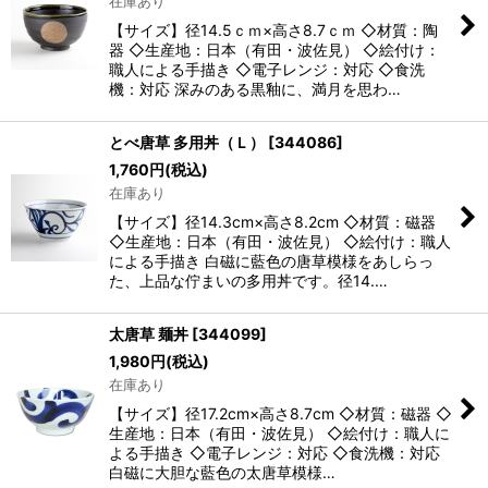
在庫あり
【サイズ】径14.5ｃｍ×高さ8.7ｃｍ ◇材質：陶
器 ◇生産地：日本（有田・波佐見） ◇絵付け：
職人による手描き ◇電子レンジ：対応 ◇食洗
機：対応 深みのある黒釉に、満月を思わ…
とべ唐草 多用丼（Ｌ）
[
344086
]
1,760
円
(税込)
在庫あり
【サイズ】径14.3cm×高さ8.2cm ◇材質：磁器
◇生産地：日本（有田・波佐見） ◇絵付け：職人
による手描き 白磁に藍色の唐草模様をあしらっ
た、上品な佇まいの多用丼です。径14.…
太唐草 麺丼
[
344099
]
1,980
円
(税込)
在庫あり
【サイズ】径17.2cm×高さ8.7cm ◇材質：磁器 ◇
生産地：日本（有田・波佐見） ◇絵付け：職人に
よる手描き ◇電子レンジ：対応 ◇食洗機：対応
白磁に大胆な藍色の太唐草模様…