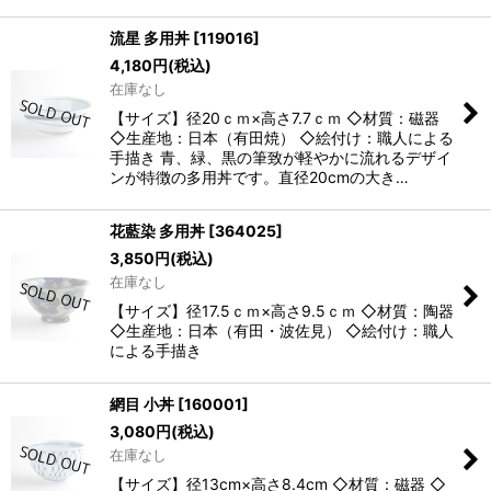
流星 多用丼
[
119016
]
4,180
円
(税込)
在庫なし
【サイズ】径20ｃｍ×高さ7.7ｃｍ ◇材質：磁器
◇生産地：日本（有田焼） ◇絵付け：職人による
手描き 青、緑、黒の筆致が軽やかに流れるデザイ
ンが特徴の多用丼です。直径20cmの大き…
花藍染 多用丼
[
364025
]
3,850
円
(税込)
在庫なし
【サイズ】径17.5ｃｍ×高さ9.5ｃｍ ◇材質：陶器
◇生産地：日本（有田・波佐見） ◇絵付け：職人
による手描き
網目 小丼
[
160001
]
3,080
円
(税込)
在庫なし
【サイズ】径13cm×高さ8.4cm ◇材質：磁器 ◇