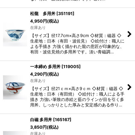
松龍 多用丼
[
351191
]
4,950
円
(税込)
在庫あり
【サイズ】径17.7cm×高さ9cm ◇材質：磁器 ◇
生産地：日本（有田・波佐見） ◇絵付け：職人に
よる手描き 力強く描かれた龍の意匠が印象的な、
有田・波佐見焼の多用丼です。淡い青磁調…
一本締め 多用丼
[
119005
]
4,290
円
(税込)
在庫あり
【サイズ】径21ｃｍ×高さ9ｃｍ ◇材質：磁器 ◇
生産地：日本（有田焼） ◇絵付け：職人による手
描き 力強い筆致の赤絵と藍のラインが目を引く多
用丼。しっかりとした厚みと安定感のある作り…
白磁 多用丼
[
165167
]
3,850
円
(税込)
在庫あり