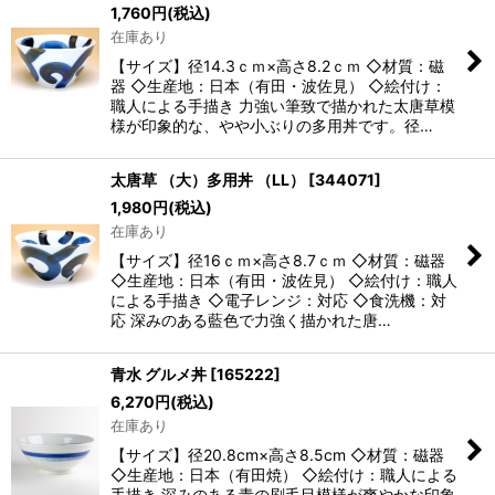
1,760
円
(税込)
在庫あり
【サイズ】径14.3ｃｍ×高さ8.2ｃｍ ◇材質：磁
器 ◇生産地：日本（有田・波佐見） ◇絵付け：
職人による手描き 力強い筆致で描かれた太唐草模
様が印象的な、やや小ぶりの多用丼です。径…
太唐草 （大）多用丼 （LL）
[
344071
]
1,980
円
(税込)
在庫あり
【サイズ】径16ｃｍ×高さ8.7ｃｍ ◇材質：磁器
◇生産地：日本（有田・波佐見） ◇絵付け：職人
による手描き ◇電子レンジ：対応 ◇食洗機：対
応 深みのある藍色で力強く描かれた唐…
青水 グルメ丼
[
165222
]
6,270
円
(税込)
在庫あり
【サイズ】径20.8cm×高さ8.5cm ◇材質：磁器
◇生産地：日本（有田焼） ◇絵付け：職人による
手描き 深みのある青の刷毛目模様が爽やかな印象