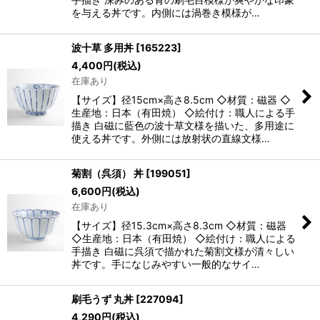
を与える丼です。内側には渦巻き模様が…
波十草 多用丼
[
165223
]
4,400
円
(税込)
在庫あり
【サイズ】径15cm×高さ8.5cm ◇材質：磁器 ◇
生産地：日本（有田焼） ◇絵付け：職人による手
描き 白磁に藍色の波十草文様を描いた、多用途に
使える丼です。外側には放射状の直線文様…
菊割（呉須） 丼
[
199051
]
6,600
円
(税込)
在庫あり
【サイズ】径15.3cm×高さ8.3cm ◇材質：磁器
◇生産地：日本（有田焼） ◇絵付け：職人による
手描き 白磁に呉須で描かれた菊割文様が清々しい
丼です。手になじみやすい一般的なサイ…
刷毛うず 丸丼
[
227094
]
4,290
円
(税込)