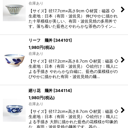
在庫あり
【サイズ】径17.7cm×高さ9cm ◇材質：磁器 ◇
生産地：日本（有田・波佐見） 伸びやかに描かれ
た十草模様が美しい、有田・波佐見焼の多用丼で
す。落ち着いた藍色とやわらかな茶色のライン…
リーフ 麺丼
[
344101
]
1,980
円
(税込)
在庫あり
【サイズ】径17.2cm×高さ8.7cm ◇材質：磁器 ◇
生産地：日本（有田・波佐見） ◇絵付け：職人に
よる手描き やわらかな白磁に、藍色の葉模様がの
びやかに描かれた有田・波佐見焼の麺…
廻り花 麺丼
[
344114
]
1,980
円
(税込)
在庫あり
【サイズ】径17.2cm×高さ8.7cm ◇材質：磁器 ◇
生産地：日本（有田・波佐見） ◇絵付け：職人に
よる手描き 大胆に描かれた藍色の花模様が印象的
な、有田・波佐見焼の麺丼です。器の…