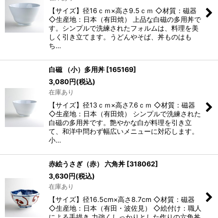
【サイズ】径16ｃｍ×高さ9.5ｃｍ ◇材質：磁器
◇生産地：日本（有田焼） 上品な白磁の多用丼で
す。シンプルで洗練されたフォルムは、料理を美
しく引き立てます。うどんやそば、丼ものはも
ち…
白磁 （小）多用丼
[
165169
]
3,080
円
(税込)
在庫あり
【サイズ】径13ｃｍ×高さ7.6ｃｍ ◇材質：磁器
◇生産地：日本（有田焼） シンプルで洗練された
白磁の多用丼です。艶やかな白が料理を引き立
て、和洋中問わず幅広いメニューに対応します。
小…
赤絵うさぎ（赤） 六角丼
[
318062
]
3,630
円
(税込)
在庫あり
【サイズ】径16.5cm×高さ8.7cm ◇材質：磁器
◇生産地：日本（有田・波佐見） ◇絵付け：職人
による手描き 力強くしっかりとした作りの六角丼