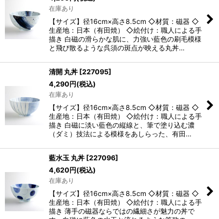
在庫あり
【サイズ】径16cm×高さ8.5cm ◇材質：磁器 ◇
生産地：日本（有田焼） ◇絵付け：職人による手
描き 白磁の滑らかな肌に、力強い藍色の刷毛模様
と飛び散るような呉須の斑点が映える丸丼…
清開 丸丼
[
227095
]
4,290
円
(税込)
在庫あり
【サイズ】径16cm×高さ8.5cm ◇材質：磁器 ◇
生産地：日本（有田焼） ◇絵付け：職人による手
描き 白磁に淡い藍色の縦線と、筆で塗り込む濃
（ダミ）技法による模様をあしらった、有田…
藍水玉 丸丼
[
227096
]
4,620
円
(税込)
在庫あり
【サイズ】径16cm×高さ8.5cm ◇材質：磁器 ◇
生産地：日本（有田焼） ◇絵付け：職人による手
描き 薄手の磁器ならではの繊細さが魅力の丼で