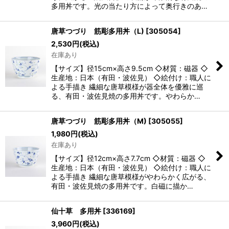
多用丼です。光の当たり方によって奥行きのあ…
唐草つづり 筋彫多用丼（L)
[
305054
]
2,530
円
(税込)
在庫あり
【サイズ】径15cm×高さ9.5cm ◇材質：磁器 ◇
生産地：日本（有田・波佐見） ◇絵付け：職人に
よる手描き 繊細な唐草模様が器全体を優雅に巡
る、有田・波佐見焼の多用丼です。やわらか…
唐草つづり 筋彫多用丼（M)
[
305055
]
1,980
円
(税込)
在庫あり
【サイズ】径12cm×高さ7.7cm ◇材質：磁器 ◇
生産地：日本（有田・波佐見） ◇絵付け：職人に
よる手描き 繊細な唐草模様がやわらかく広がる、
有田・波佐見焼の多用丼です。白磁に描か…
仙十草 多用丼
[
336169
]
3,960
円
(税込)