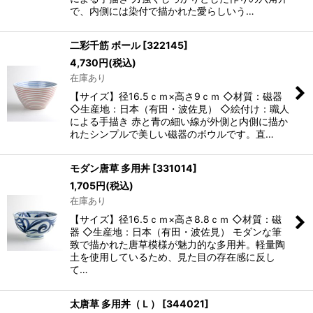
で、内側には染付で描かれた愛らしいう…
二彩千筋 ボール
[
322145
]
4,730
円
(税込)
在庫あり
【サイズ】径16.5ｃｍ×高さ9ｃｍ ◇材質：磁器
◇生産地：日本（有田・波佐見） ◇絵付け：職人
による手描き 赤と青の細い線が外側と内側に描か
れたシンプルで美しい磁器のボウルです。直…
モダン唐草 多用丼
[
331014
]
1,705
円
(税込)
在庫あり
【サイズ】径16.5ｃｍ×高さ8.8ｃｍ ◇材質：磁
器 ◇生産地：日本（有田・波佐見） モダンな筆
致で描かれた唐草模様が魅力的な多用丼。軽量陶
土を使用しているため、見た目の存在感に反し
て…
太唐草 多用丼（Ｌ）
[
344021
]