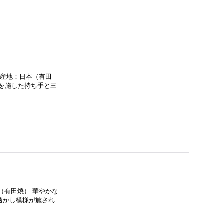
◇生産地：日本（有田
を施した持ち手と三
本（有田焼） 華やかな
透かし模様が施され、