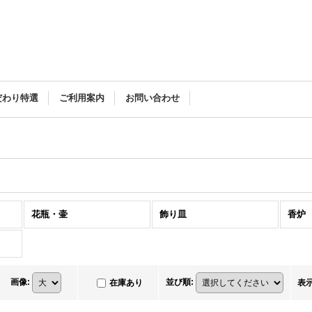
だわり特選
ご利用案内
お問い合わせ
花瓶・壷
飾り皿
香炉
画像
:
並び順
:
在庫あり
表