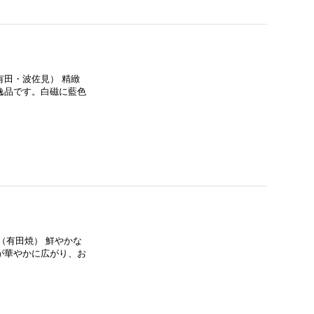
（有田・波佐見） 精緻
逸品です。白磁に藍色
本（有田焼） 鮮やかな
が華やかに広がり、お