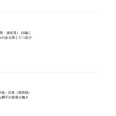
有田・波佐見） 白磁に
みのある形と三つ足が
生産地：日本（有田焼）
な獅子の造形が施さ