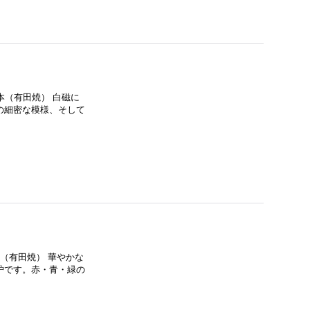
日本（有田焼） 白磁に
の細密な模様、そして
本（有田焼） 華やかな
炉です。赤・青・緑の