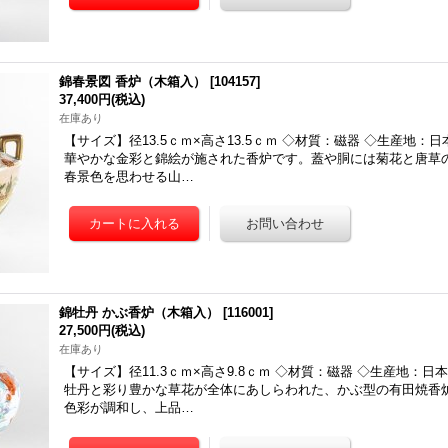
錦春景図 香炉（木箱入）
[
104157
]
37,400円
(税込)
在庫あり
【サイズ】径13.5ｃｍ×高さ13.5ｃｍ ◇材質：磁器 ◇生産地：
華やかな金彩と錦絵が施された香炉です。蓋や胴には菊花と唐草
春景色を思わせる山…
錦牡丹 かぶ香炉（木箱入）
[
116001
]
27,500円
(税込)
在庫あり
【サイズ】径11.3ｃｍ×高さ9.8ｃｍ ◇材質：磁器 ◇生産地：日
牡丹と彩り豊かな草花が全体にあしらわれた、かぶ型の有田焼香
色彩が調和し、上品…