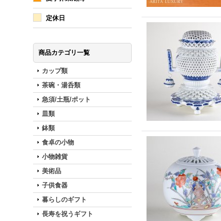
定休日
商品カテゴリ一覧
カップ類
茶碗・湯呑類
急須/土瓶/ポット
皿類
鉢類
食卓の小物
小物雑貨
美術品
子供食器
暮らしのギフト
長寿を祝うギフト