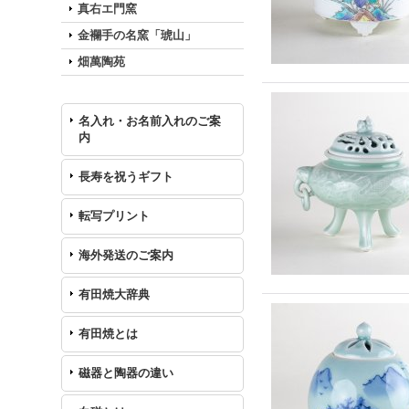
真右エ門窯
金襴手の名窯「琥山」
畑萬陶苑
名入れ・お名前入れのご案
内
長寿を祝うギフト
転写プリント
海外発送のご案内
有田焼大辞典
有田焼とは
磁器と陶器の違い