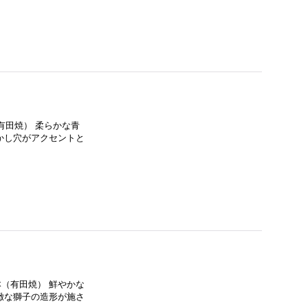
有田焼） 柔らかな青
かし穴がアクセントと
本（有田焼） 鮮やかな
緻な獅子の造形が施さ