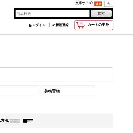
文字サイズ
:
0
カートの中身
ログイン
新規登録
美術置物
示方法
: