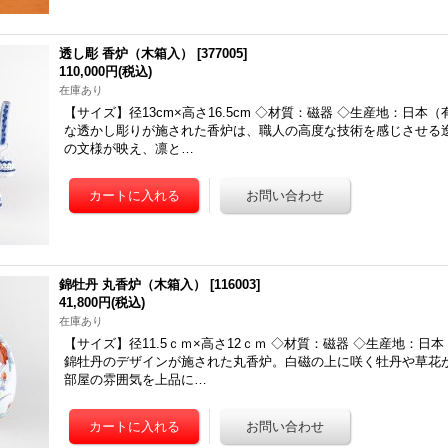
透し彫 香炉（木箱入）
[
377005
]
110,000円
(税込)
在庫あり
【サイズ】径13cm×高さ16.5cm ◇材質：磁器 ◇生産地：日本
な透かし彫りが施された香炉は、職人の高度な技術を感じさせる
の文様が映え、凛と…
錦牡丹 丸香炉（木箱入）
[
116003
]
41,800円
(税込)
在庫あり
【サイズ】径11.5ｃｍ×高さ12ｃｍ ◇材質：磁器 ◇生産地：日
錦牡丹のデザインが施された丸香炉。白磁の上に咲く牡丹や草花
部屋の雰囲気を上品に…