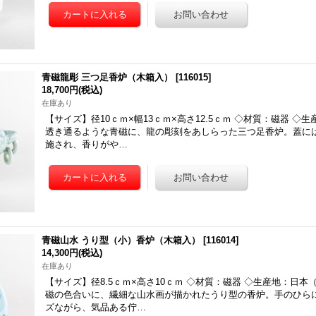
青磁龍彫 三つ足香炉（木箱入）
[
116015
]
18,700円
(税込)
在庫あり
【サイズ】径10ｃｍ×幅13ｃｍ×高さ12.5ｃｍ ◇材質：磁器 ◇
透き通るような青磁に、龍の彫刻をあしらった三つ足香炉。蓋に
施され、香りがや…
青磁山水 うり型（小）香炉（木箱入）
[
116014
]
14,300円
(税込)
在庫あり
【サイズ】径8.5ｃｍ×高さ10ｃｍ ◇材質：磁器 ◇生産地：日本
磁の色合いに、繊細な山水画が描かれたうり型の香炉。手のひら
ズながら、気品ある佇…