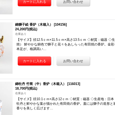
錦獅子絵 香炉（木箱入）
[
104156
]
24,200円
(税込)
在庫あり
【サイズ】径12.5ｃｍ×11.5ｃｍ×高さ13.5ｃｍ ◇材質：磁器 
焼） 鮮やかな錦色で獅子と花々をあしらった有田焼の香炉。金彩
本足が、格調高い…
錦牡丹 竹筒（中）香炉（木箱入）
[
116013
]
18,700円
(税込)
在庫あり
【サイズ】径10.1ｃｍ×高さ12ｃｍ ◇材質：磁器 ◇生産地：日
牡丹と鮮やかな葉が描かれた有田焼の香炉。蓋には獅子の造形と
香りを美しく広げます…