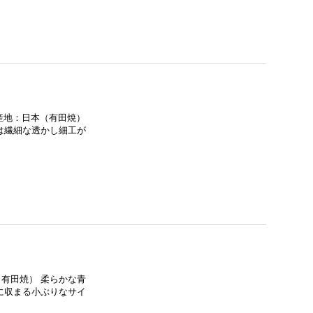
生産地：日本（有田焼）
は繊細な透かし細工が
（有田焼） 柔らかな青
に収まる小ぶりなサイ