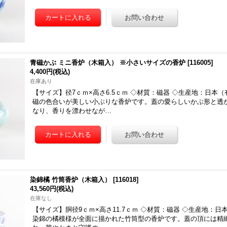
青磁かぶ ミニ香炉（木箱入） ※小さいサイズの香炉
[
116005
]
4,400円
(税込)
在庫あり
【サイズ】径7ｃｍ×高さ6.5ｃｍ ◇材質：磁器 ◇生産地：日本（
磁の色合いが美しい小ぶりな香炉です。蓋の愛らしいかぶ形と透
なり、香りを漂わせなが…
染錦橘 竹筒香炉（木箱入）
[
116018
]
43,560円
(税込)
在庫なし
【サイズ】胴径9ｃｍ×高さ11.7ｃｍ ◇材質：磁器 ◇生産地：日
染錦の橘模様が全面に描かれた竹筒型の香炉です。蓋の頂には精