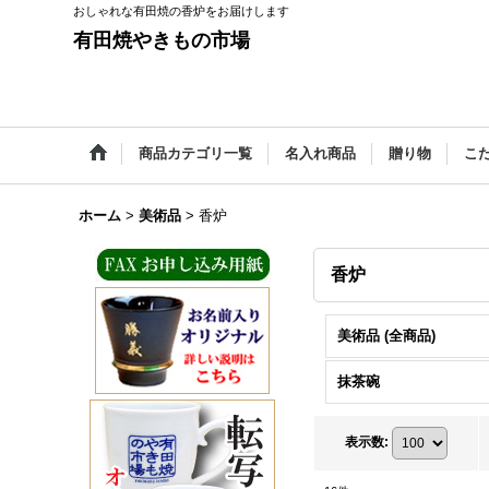
おしゃれな有田焼の香炉をお届けします
有田焼やきもの市場
商品カテゴリ一覧
名入れ商品
贈り物
こ
ホーム
>
美術品
>
香炉
香炉
美術品 (全商品)
抹茶碗
表示数
: