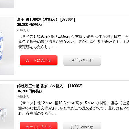
唐子 透し香炉（木箱入）
[
377004
]
36,300円
(税込)
在庫あり
【サイズ】径9cm×高さ10.5cm ◇材質：磁器 ◇生産地：日本（
藍色で唐子の遊び風景が描かれた、透かし蓋付きの香炉です。丸
安定感をもたらし、…
錦牡丹三つ足 香炉（木箱入）
[
116002
]
36,300円
(税込)
在庫あり
【サイズ】径12ｃｍ×幅15.5ｃｍ×高さ15ｃｍ ◇材質：磁器 ◇
艶やかな牡丹文様があしらわれた三つ足の香炉です。蓋には精巧
れ、存在感のある佇…