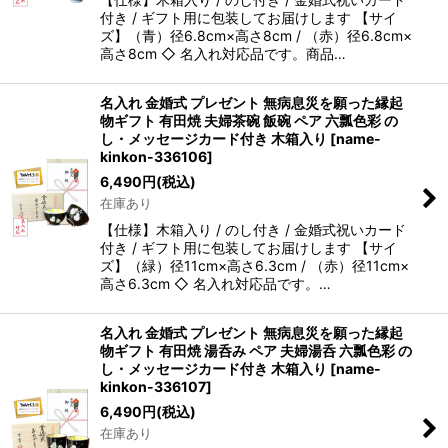
付き / ギフト用に包装してお届けします 【サイ
ズ】（青）径6.8cm×高さ8cm / （赤）径6.8cm×
高さ8cm ◇ 名入れ対応品です。商品…
名入れ 金婚式 プレゼント 無病息災を願った縁起
物ギフト 有田焼 夫婦茶碗 飯碗 ペア 六瓢色彩 の
し・メッセージカード付き 木箱入り
[
name-
kinkon-336106
]
6,490
円
(税込)
在庫あり
【仕様】木箱入り / のし付き / 金婚式祝いカード
付き / ギフト用に包装してお届けします 【サイ
ズ】（緑）径11cm×高さ6.3cm / （赤）径11cm×
高さ6.3cm ◇ 名入れ対応品です。…
名入れ 金婚式 プレゼント 無病息災を願った縁起
物ギフト 有田焼 湯呑み ペア 夫婦湯呑 六瓢色彩 の
し・メッセージカード付き 木箱入り
[
name-
kinkon-336107
]
6,490
円
(税込)
在庫あり