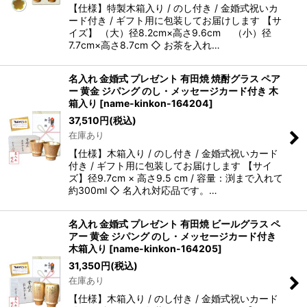
【仕様】特製木箱入り / のし付き / 金婚式祝いカ
ード付き / ギフト用に包装してお届けします 【サ
イズ】 （大）径8.2cm×高さ9.6cm （小）径
7.7cm×高さ8.7cm ◇ お茶を入れ…
名入れ 金婚式 プレゼント 有田焼 焼酎グラス ペア
ー 黄金 ジパング のし・メッセージカード付き 木
箱入り
[
name-kinkon-164204
]
37,510
円
(税込)
在庫あり
【仕様】木箱入り / のし付き / 金婚式祝いカード
付き / ギフト用に包装してお届けします 【サイ
ズ】径9.7cm × 高さ9.5 cm / 容量：渕まで入れて
約300ml ◇ 名入れ対応品です。…
名入れ 金婚式 プレゼント 有田焼 ビールグラス ペ
アー 黄金 ジパング のし・メッセージカード付き
木箱入り
[
name-kinkon-164205
]
31,350
円
(税込)
在庫あり
【仕様】木箱入り / のし付き / 金婚式祝いカード