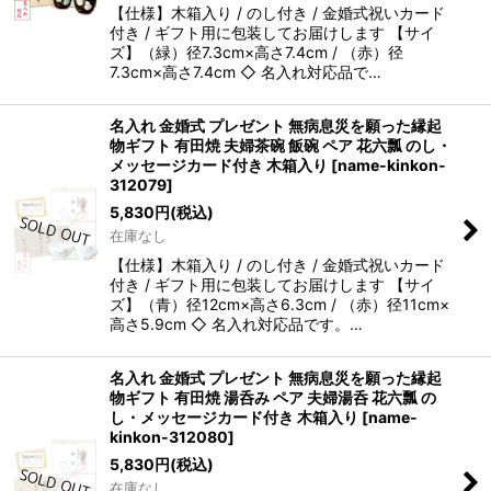
【仕様】木箱入り / のし付き / 金婚式祝いカード
付き / ギフト用に包装してお届けします 【サイ
ズ】（緑）径7.3cm×高さ7.4cm / （赤）径
7.3cm×高さ7.4cm ◇ 名入れ対応品で…
名入れ 金婚式 プレゼント 無病息災を願った縁起
物ギフト 有田焼 夫婦茶碗 飯碗 ペア 花六瓢 のし・
メッセージカード付き 木箱入り
[
name-kinkon-
312079
]
5,830
円
(税込)
在庫なし
【仕様】木箱入り / のし付き / 金婚式祝いカード
付き / ギフト用に包装してお届けします 【サイ
ズ】（青）径12cm×高さ6.3cm / （赤）径11cm×
高さ5.9cm ◇ 名入れ対応品です。…
名入れ 金婚式 プレゼント 無病息災を願った縁起
物ギフト 有田焼 湯呑み ペア 夫婦湯呑 花六瓢 の
し・メッセージカード付き 木箱入り
[
name-
kinkon-312080
]
5,830
円
(税込)
在庫なし