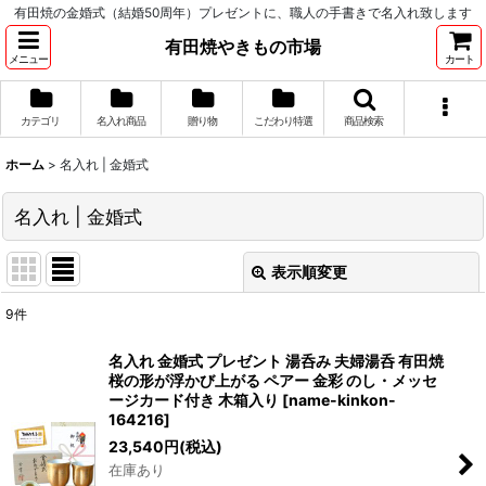
有田焼の金婚式（結婚50周年）プレゼントに、職人の手書きで名入れ致します
有田焼やきもの市場
メニュー
カート
カテゴリ
名入れ商品
贈り物
こだわり特選
商品検索
ホーム
>
名入れ | 金婚式
名入れ | 金婚式
表示順変更
閉じる
9
件
表示数
:
名入れ 金婚式 プレゼント 湯呑み 夫婦湯呑 有田焼
桜の形が浮かび上がる ペアー 金彩 のし・メッセ
並び順
:
ージカード付き 木箱入り
[
name-kinkon-
164216
]
23,540
円
(税込)
絞り込む
在庫あり