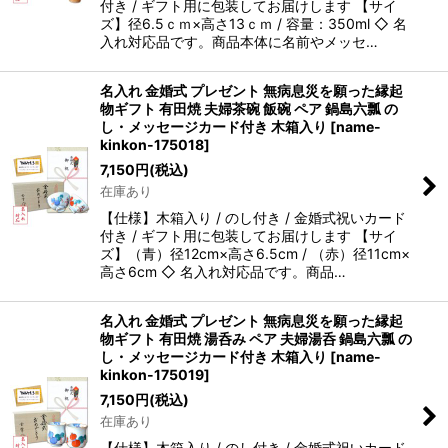
付き / ギフト用に包装してお届けします 【サイ
ズ】径6.5ｃｍ×高さ13ｃｍ / 容量：350ml ◇ 名
入れ対応品です。商品本体に名前やメッセ…
名入れ 金婚式 プレゼント 無病息災を願った縁起
物ギフト 有田焼 夫婦茶碗 飯碗 ペア 鍋島六瓢 の
し・メッセージカード付き 木箱入り
[
name-
kinkon-175018
]
7,150
円
(税込)
在庫あり
【仕様】木箱入り / のし付き / 金婚式祝いカード
付き / ギフト用に包装してお届けします 【サイ
ズ】（青）径12cm×高さ6.5cm / （赤）径11cm×
高さ6cm ◇ 名入れ対応品です。商品…
名入れ 金婚式 プレゼント 無病息災を願った縁起
物ギフト 有田焼 湯呑み ペア 夫婦湯呑 鍋島六瓢 の
し・メッセージカード付き 木箱入り
[
name-
kinkon-175019
]
7,150
円
(税込)
在庫あり
【仕様】木箱入り / のし付き / 金婚式祝いカード