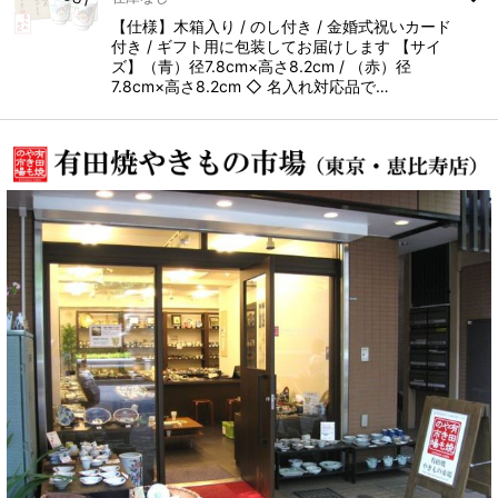
【仕様】木箱入り / のし付き / 金婚式祝いカード
付き / ギフト用に包装してお届けします 【サイ
ズ】（青）径7.8cm×高さ8.2cm / （赤）径
7.8cm×高さ8.2cm ◇ 名入れ対応品で…