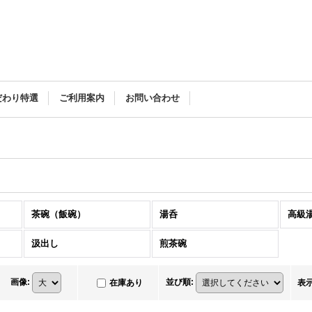
だわり特選
ご利用案内
お問い合わせ
茶碗（飯碗）
湯呑
高級
汲出し
煎茶碗
画像
:
並び順
:
在庫あり
表