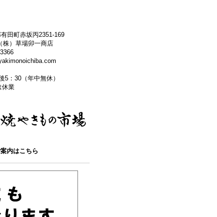
田町赤坂丙2351-169
（株）草場卯一商店
3366
kimonoichiba.com
午後5：30（年中無休）
 は休業
ご案内はこちら