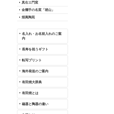
真右エ門窯
金襴手の名窯「琥山」
畑萬陶苑
名入れ・お名前入れのご案
内
長寿を祝うギフト
転写プリント
海外発送のご案内
有田焼大辞典
有田焼とは
磁器と陶器の違い