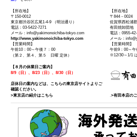
【所在地】
【所在地】
〒150-0012
〒844－0024
東京都渋谷区広尾1-4-9 （明治通り）
佐賀県西松浦郡有
電話：03-5422-7271
有田焼卸団地 
メール：info@yakimonoichiba-tokyo.com
電話：0955-42-
http://www.yakimonoichiba-tokyo.com
メール：info@ya
【営業時間】
【営業時間】
午前10：00～午後７：00
午前9：00～
※12/30～1/1
（第２、第４、第５ 日曜 定休）
【８月の休業日ご案内】
8/9（日）、8/23（日）、8/30（日）
店休日の案内などは、こちらの東京店サイトよりご
確認ください。
>東京店の紹介はこちら
.
>有田本店の