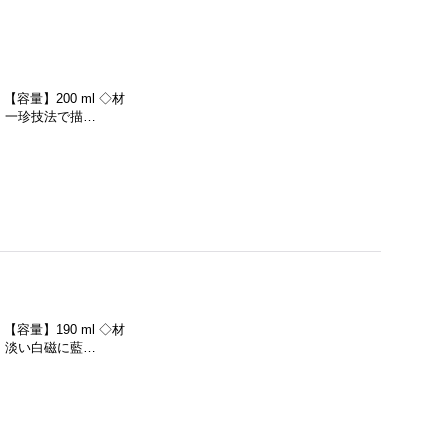
 【容量】200 ml ◇材
 一珍技法で描…
 【容量】190 ml ◇材
 淡い白磁に藍…