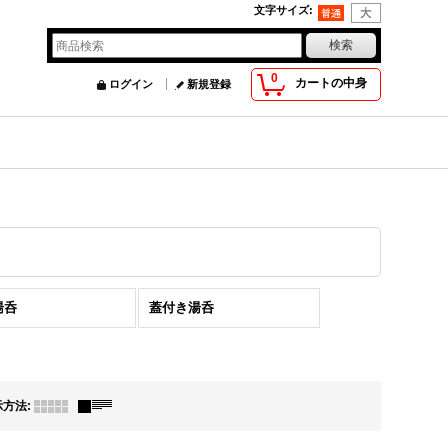
文字サイズ
:
0
カートの中身
ログイン
新規登録
湯呑
蓋付き湯呑
示方法
: