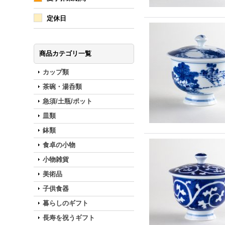
定休日
商品カテゴリ一覧
カップ類
茶碗・湯呑類
急須/土瓶/ポット
皿類
鉢類
食卓の小物
小物雑貨
美術品
子供食器
暮らしのギフト
長寿を祝うギフト