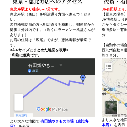
恵比寿駅より徒歩6～7分です。
JR有田駅より
恵比寿駅（西口）を明治通り方面へ進んでくださ
【電車の場合
い。
JR博多駅より
渋谷橋郵便局の方へ明治通りを横断し、郵便局から
こからタクシ
徒歩１分以内です。（近くにラーメン一風堂さんが
※博多駅～有田
あります）
分
お店の住所は「広尾」ですが、恵比寿駅が最寄で
す。
【自動車の場
<A４サイズにまとめた地図を表示>
西九州自動車
↑印刷に便利です。
約１０分。
より大きな地
より大きな地図で
有田焼やきもの市場（恵比寿
本店）
を表示
店）
を表示