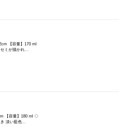
cm 【容量】170 ml
ワセミが描かれ…
m 【容量】180 ml ◇
き 淡い藍色…