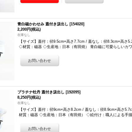
青白磁かわせみ 蓋付き汲出し
[
154020
]
2,200円
(税込)
在庫なし
【サイズ】蓋付：径9.5cm×高さ7.7cm / 蓋なし：径8.3cm×高さ5.2
◇材質：磁器 ◇生産地：日本（有田焼） 青白磁に可愛らしいカ
プラチナ牡丹 蓋付き汲出し
[
192095
]
8,250円
(税込)
在庫なし
【サイズ】蓋付：径9cm×高さ8.2cm / 蓋なし：径8.9cm×高さ5.7c
材質：磁器 ◇生産地：日本（有田焼） ◇絵付け：職人による手描