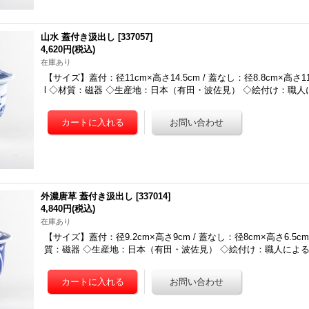
山水 蓋付き汲出し
[
337057
]
4,620円
(税込)
在庫あり
【サイズ】蓋付：径11cm×高さ14.5cm / 蓋なし：径8.8cm×高さ11
l ◇材質：磁器 ◇生産地：日本（有田・波佐見） ◇絵付け：職人
外濃唐草 蓋付き汲出し
[
337014
]
4,840円
(税込)
在庫あり
【サイズ】蓋付：径9.2cm×高さ9cm / 蓋なし：径8cm×高さ6.5cm
質：磁器 ◇生産地：日本（有田・波佐見） ◇絵付け：職人による