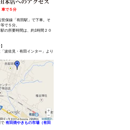
、車で５分
】
佐世保線「有田駅」で下車。そ
ー等で５分。
駅の所要時間は、約1時間２０
合】
道「波佐見・有田インター」より
図で
有田焼やきもの市場（有田