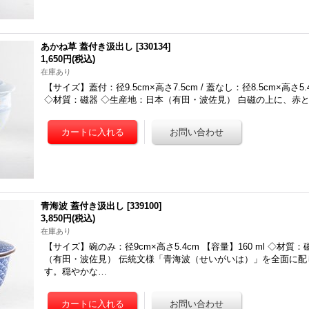
あかね草 蓋付き汲出し
[
330134
]
1,650円
(税込)
在庫あり
【サイズ】蓋付：径9.5cm×高さ7.5cm / 蓋なし：径8.5cm×高さ5.4
◇材質：磁器 ◇生産地：日本（有田・波佐見） 白磁の上に、赤
青海波 蓋付き汲出し
[
339100
]
3,850円
(税込)
在庫あり
【サイズ】碗のみ：径9cm×高さ5.4cm 【容量】160 ml ◇材質
（有田・波佐見） 伝統文様「青海波（せいがいは）」を全面に配
す。穏やかな…