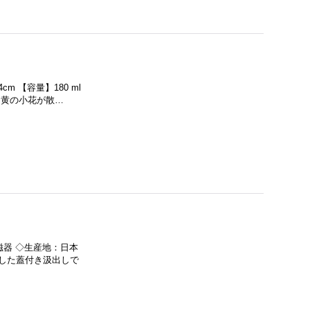
cm 【容量】180 ml
と黄の小花が散…
：磁器 ◇生産地：日本
した蓋付き汲出しで