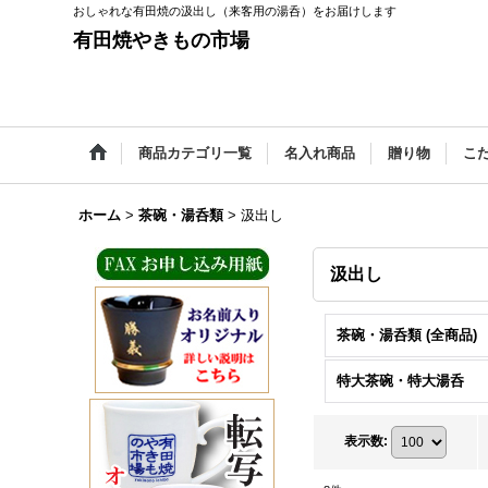
おしゃれな有田焼の汲出し（来客用の湯呑）をお届けします
有田焼やきもの市場
商品カテゴリ一覧
名入れ商品
贈り物
こ
ホーム
>
茶碗・湯呑類
>
汲出し
汲出し
茶碗・湯呑類 (全商品)
特大茶碗・特大湯呑
表示数
: