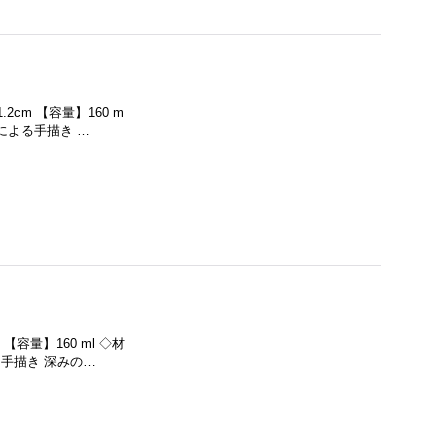
.2cm 【容量】160 m
による手描き …
 【容量】160 ml ◇材
手描き 深みの…