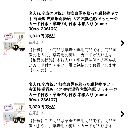
名入れ 卒寿のお祝い 無病息災を願った縁起物ギフ
ト 有田焼 夫婦茶碗 飯碗 ペア 六瓢色彩 メッセージ
カード付き・卒寿のし付き 木箱入り
[
name-
90so-336106
]
6,820
円
(税込)
在庫あり
【仕様】この商品は卒寿の専用商品です。商品画
像のように、卒寿用の熨斗・カードが入ります
【納品の状態】木箱入り / 卒寿熨斗付き / 卒寿祝
いカード付き / ギフト用に包装してお届けします
【サイズ】…
名入れ 卒寿祝い 無病息災を願った縁起物ギフト
有田焼 湯呑み ペア 夫婦湯呑 六瓢色彩 メッセージ
カード付き・卒寿のし付き 木箱入り
[
name-
90so-336107
]
6,820
円
(税込)
在庫あり
【仕様】この商品は卒寿の専用商品です。商品画
像のように、卒寿用の熨斗・カードが入ります