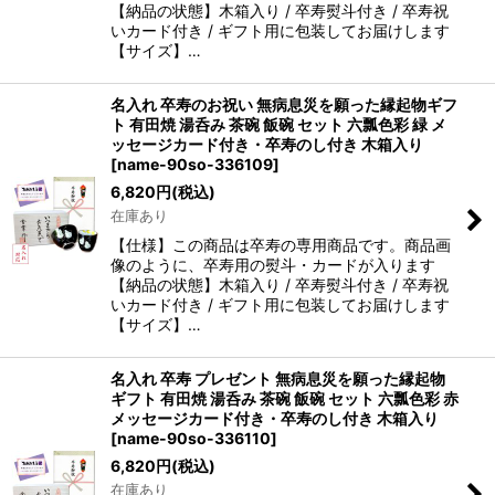
【納品の状態】木箱入り / 卒寿熨斗付き / 卒寿祝
いカード付き / ギフト用に包装してお届けします
【サイズ】…
名入れ 卒寿のお祝い 無病息災を願った縁起物ギフ
ト 有田焼 湯呑み 茶碗 飯碗 セット 六瓢色彩 緑 メ
ッセージカード付き・卒寿のし付き 木箱入り
[
name-90so-336109
]
6,820
円
(税込)
在庫あり
【仕様】この商品は卒寿の専用商品です。商品画
像のように、卒寿用の熨斗・カードが入ります
【納品の状態】木箱入り / 卒寿熨斗付き / 卒寿祝
いカード付き / ギフト用に包装してお届けします
【サイズ】…
名入れ 卒寿 プレゼント 無病息災を願った縁起物
ギフト 有田焼 湯呑み 茶碗 飯碗 セット 六瓢色彩 赤
メッセージカード付き・卒寿のし付き 木箱入り
[
name-90so-336110
]
6,820
円
(税込)
在庫あり