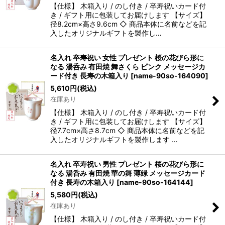
【仕様】 木箱入り / のし付き / 卒寿祝いカード付
き / ギフト用に包装してお届けします 【サイズ】
径8.2cm×高さ9.6cm ◇ 商品本体に名前などを記
入したオリジナルギフトを製作し…
名入れ 卒寿祝い 女性 プレゼント 桜の花びら形に
なる 湯呑み 有田焼 舞さくら ピンク メッセージカ
ード付き 長寿の木箱入り
[
name-90so-164090
]
5,610
円
(税込)
在庫あり
【仕様】 木箱入り / のし付き / 卒寿祝いカード付
き / ギフト用に包装してお届けします 【サイズ】
径7.7cm×高さ8.7cm ◇ 商品本体に名前などを記
入したオリジナルギフトを製作します …
名入れ 卒寿祝い 男性 プレゼント 桜の花びら形に
なる 湯呑み 有田焼 華の舞 薄緑 メッセージカード
付き 長寿の木箱入り
[
name-90so-164144
]
5,580
円
(税込)
在庫あり
【仕様】 木箱入り / のし付き / 卒寿祝いカード付