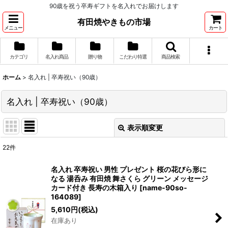
90歳を祝う卒寿ギフトを名入れでお届けします
有田焼やきもの市場
メニュー
カート
カテゴリ
名入れ商品
贈り物
こだわり特選
商品検索
ホーム
>
名入れ | 卒寿祝い（90歳）
名入れ | 卒寿祝い（90歳）
表示順変更
閉じる
22
件
表示数
:
名入れ 卒寿祝い 男性 プレゼント 桜の花びら形に
なる 湯呑み 有田焼 舞さくら グリーン メッセージ
並び順
:
カード付き 長寿の木箱入り
[
name-90so-
164089
]
5,610
円
(税込)
絞り込む
在庫あり