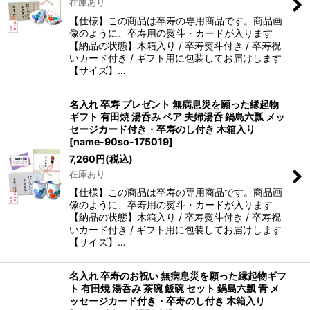
在庫あり
【仕様】この商品は卒寿の専用商品です。商品画
像のように、卒寿用の熨斗・カードが入ります
【納品の状態】木箱入り / 卒寿熨斗付き / 卒寿祝
いカード付き / ギフト用に包装してお届けします
【サイズ】…
名入れ 卒寿 プレゼント 無病息災を願った縁起物
ギフト 有田焼 湯呑み ペア 夫婦湯呑 鍋島六瓢 メッ
セージカード付き・卒寿のし付き 木箱入り
[
name-90so-175019
]
7,260
円
(税込)
在庫あり
【仕様】この商品は卒寿の専用商品です。商品画
像のように、卒寿用の熨斗・カードが入ります
【納品の状態】木箱入り / 卒寿熨斗付き / 卒寿祝
いカード付き / ギフト用に包装してお届けします
【サイズ】…
名入れ 卒寿のお祝い 無病息災を願った縁起物ギフ
ト 有田焼 湯呑み 茶碗 飯碗 セット 鍋島六瓢 青 メ
ッセージカード付き・卒寿のし付き 木箱入り