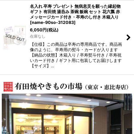
名入れ 卒寿 プレゼント 無病息災を願った縁起物
ギフト 有田焼 湯呑み 茶碗 飯碗 セット 花六瓢 赤
メッセージカード付き・卒寿のし付き 木箱入り
[
name-90so-312083
]
6,050
円
(税込)
在庫なし
【仕様】この商品は卒寿の専用商品です。商品画
像のように、卒寿用の熨斗・カードが入ります
【納品の状態】木箱入り / 卒寿熨斗付き / 卒寿祝
いカード付き / ギフト用に包装してお届けします
【サイズ】…