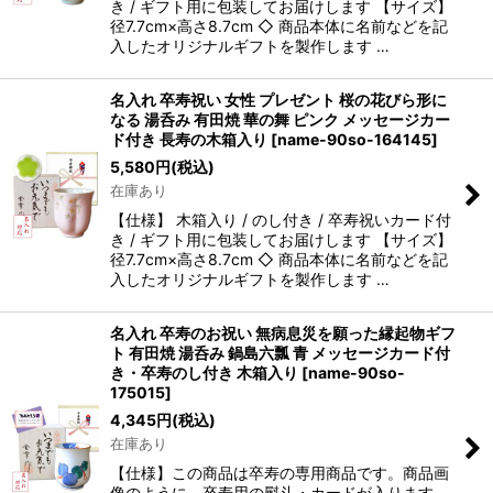
き / ギフト用に包装してお届けします 【サイズ】
径7.7cm×高さ8.7cm ◇ 商品本体に名前などを記
入したオリジナルギフトを製作します …
名入れ 卒寿祝い 女性 プレゼント 桜の花びら形に
なる 湯呑み 有田焼 華の舞 ピンク メッセージカー
ド付き 長寿の木箱入り
[
name-90so-164145
]
5,580
円
(税込)
在庫あり
【仕様】 木箱入り / のし付き / 卒寿祝いカード付
き / ギフト用に包装してお届けします 【サイズ】
径7.7cm×高さ8.7cm ◇ 商品本体に名前などを記
入したオリジナルギフトを製作します …
名入れ 卒寿のお祝い 無病息災を願った縁起物ギフ
ト 有田焼 湯呑み 鍋島六瓢 青 メッセージカード付
き・卒寿のし付き 木箱入り
[
name-90so-
175015
]
4,345
円
(税込)
在庫あり
【仕様】この商品は卒寿の専用商品です。商品画
像のように、卒寿用の熨斗・カードが入ります