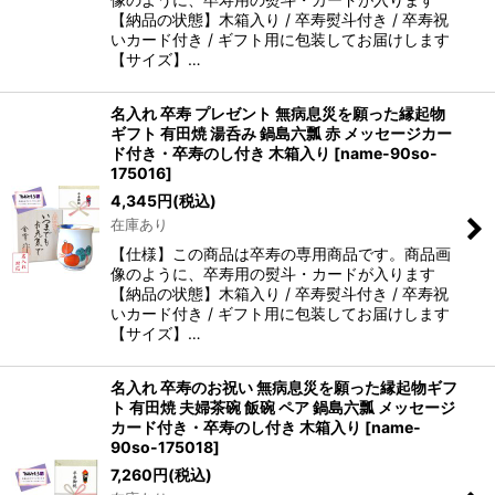
【納品の状態】木箱入り / 卒寿熨斗付き / 卒寿祝
いカード付き / ギフト用に包装してお届けします
【サイズ】…
名入れ 卒寿 プレゼント 無病息災を願った縁起物
ギフト 有田焼 湯呑み 鍋島六瓢 赤 メッセージカー
ド付き・卒寿のし付き 木箱入り
[
name-90so-
175016
]
4,345
円
(税込)
在庫あり
【仕様】この商品は卒寿の専用商品です。商品画
像のように、卒寿用の熨斗・カードが入ります
【納品の状態】木箱入り / 卒寿熨斗付き / 卒寿祝
いカード付き / ギフト用に包装してお届けします
【サイズ】…
名入れ 卒寿のお祝い 無病息災を願った縁起物ギフ
ト 有田焼 夫婦茶碗 飯碗 ペア 鍋島六瓢 メッセージ
カード付き・卒寿のし付き 木箱入り
[
name-
90so-175018
]
7,260
円
(税込)