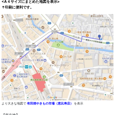
<A４サイズにまとめた地図を表示>
↑印刷に便利です。
より大きな地図で
有田焼やきもの市場（恵比寿店）
を表示
【所在地】