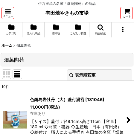
伊万里焼の名窯「畑萬陶苑」の商品
有田焼やきもの市場
メニュー
カート
カテゴリ
名入れ商品
贈り物
こだわり特選
商品検索
ホーム
>
畑萬陶苑
畑萬陶苑
表示順変更
閉じる
10
件
表示数
:
色鍋島岩牡丹（大）蓋付湯呑
[
181046
]
11,000
円
(税込)
並び順
:
在庫あり
【サイズ】蓋付：径8.1cm×高さ11cm 【容量】
絞り込む
180 ml ◇材質：磁器 ◇生産地：日本（有田焼）
◇絵付け：職人による手描き 有田焼の名窯「畑萬