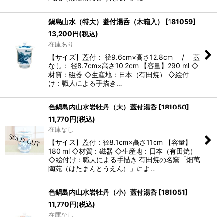
鍋島山水（特大）蓋付湯呑（木箱入）
[
181059
]
13,200
円
(税込)
在庫あり
【サイズ】蓋付： 径9.6cm×高さ12.8cm / 蓋
なし： 径8.7cm×高さ10.2cm 【容量】290 ml ◇
材質：磁器 ◇生産地：日本（有田焼） ◇絵付
け：職人による手描き…
色鍋島内山水岩牡丹（大）蓋付湯呑
[
181050
]
11,770
円
(税込)
在庫なし
【サイズ】蓋付：径8.1cm×高さ11cm 【容量】
180 ml ◇材質：磁器 ◇生産地：日本（有田焼）
◇絵付け：職人による手描き 有田焼の名窯「畑萬
陶苑（はたまんとうえん）」によ…
色鍋島内山水岩牡丹（小）蓋付湯呑
[
181051
]
11,770
円
(税込)
在庫なし