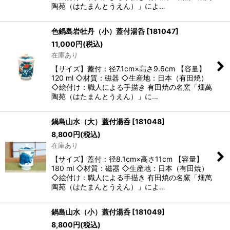
陶苑（はたまんとうえん）」によ…
色鍋島岩牡丹（小）蓋付湯呑
[
181047
]
11,000
円
(税込)
在庫あり
【サイズ】蓋付：径7.1cm×高さ9.6cm 【容量】
120 ml ◇材質：磁器 ◇生産地：日本（有田焼）
◇絵付け：職人による手描き 有田焼の名窯「畑萬
陶苑（はたまんとうえん）」に…
鍋島山水（大）蓋付湯呑
[
181048
]
8,800
円
(税込)
在庫あり
【サイズ】蓋付：径8.1cm×高さ11cm 【容量】
180 ml ◇材質：磁器 ◇生産地：日本（有田焼）
◇絵付け：職人による手描き 有田焼の名窯「畑萬
陶苑（はたまんとうえん）」によ…
鍋島山水（小）蓋付湯呑
[
181049
]
8,800
円
(税込)