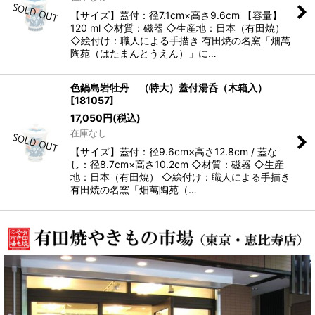
【サイズ】蓋付：径7.1cm×高さ9.6cm 【容量】
120 ml ◇材質：磁器 ◇生産地：日本（有田焼）
◇絵付け：職人による手描き 有田焼の名窯「畑萬
陶苑（はたまんとうえん）」に…
色鍋島岩牡丹 （特大）蓋付湯呑（木箱入）
[
181057
]
17,050
円
(税込)
在庫なし
【サイズ】蓋付：径9.6cm×高さ12.8cm / 蓋な
し：径8.7cm×高さ10.2cm ◇材質：磁器 ◇生産
地：日本（有田焼） ◇絵付け：職人による手描き
有田焼の名窯「畑萬陶苑（…