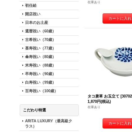
在庫あり
初任給
開店祝い
日本のお土産
還暦祝い（60歳）
古希祝い（70歳）
喜寿祝い（77歳）
傘寿祝い（80歳）
米寿祝い（88歳）
卒寿祝い（90歳）
白寿祝い（99歳）
百寿祝い（100歳）
タコ唐草 お玉立て
[
3070
1,870円
(税込)
在庫あり
こだわり特選
ARITA LUXURY（最高級ク
ラス）