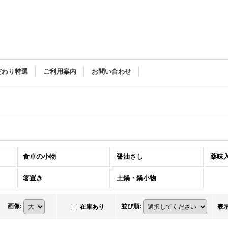
だわり特選
ご利用案内
お問い合わせ
食卓の小物
醤油さし
薬味
箸置き
土鍋・鍋小物
画像
:
並び順
:
在庫あり
表