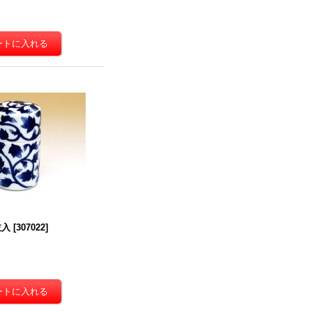
枝入
[
307022
]