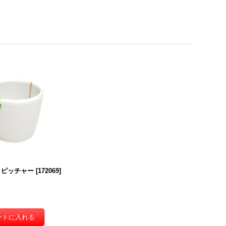
 ピッチャー
[
172069
]