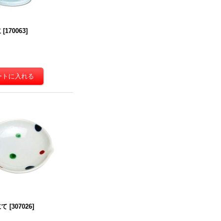
立
[
170063
]
立て
[
307026
]