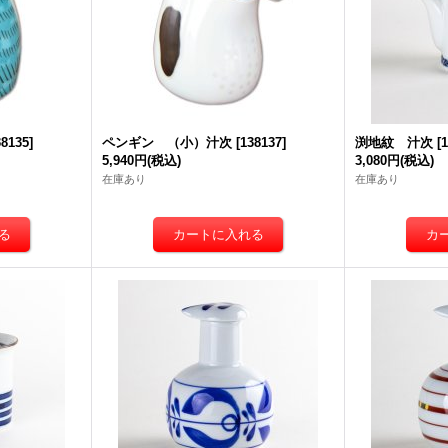
38135
]
ペンギン （小）汁次
[
138137
]
渕地紋 汁次
[
5,940円
(税込)
3,080円
(税込)
在庫あり
在庫あり