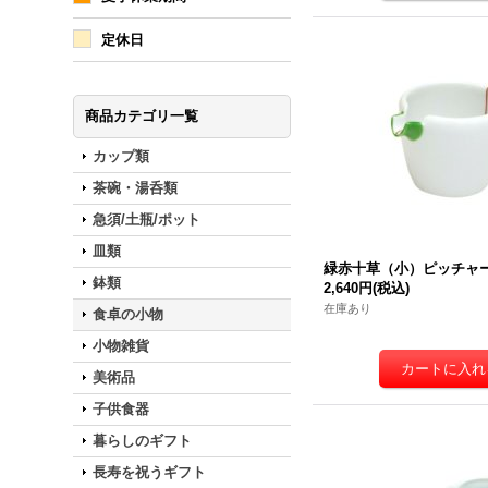
定休日
商品カテゴリ一覧
カップ類
茶碗・湯呑類
急須/土瓶/ポット
皿類
緑赤十草（小）ピッチャ
鉢類
2,640円
(税込)
在庫あり
食卓の小物
小物雑貨
美術品
子供食器
暮らしのギフト
長寿を祝うギフト