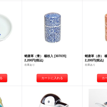
蛸唐草（青） 楊枝入
[
307035
]
蛸唐草（赤） 
2,200円
(税込)
2,200円
(税込)
在庫あり
在庫あり