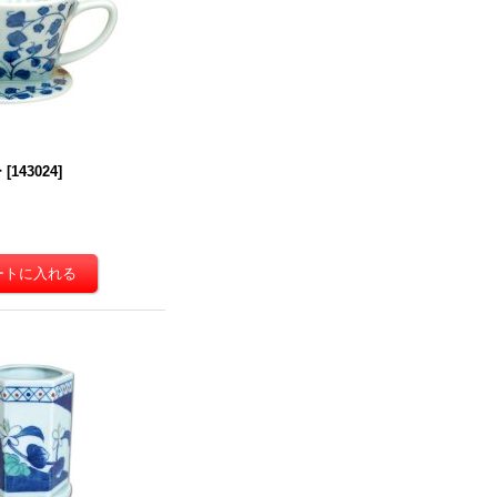
ー
[
143024
]