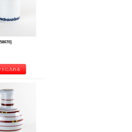
158070
]