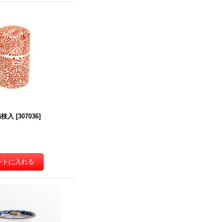
楊枝入
[
307036
]