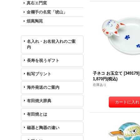
真右エ門窯
金襴手の名窯「琥山」
畑萬陶苑
名入れ・お名前入れのご案
内
長寿を祝うギフト
子ネコ お玉立て
[
349179
]
転写プリント
1,870円
(税込)
在庫あり
海外発送のご案内
有田焼大辞典
有田焼とは
磁器と陶器の違い