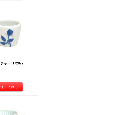
ッチャー
[
172072
]