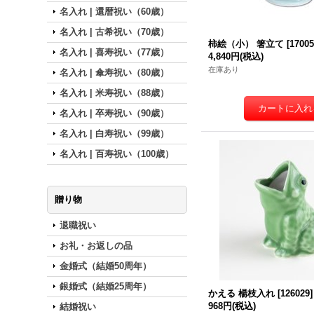
名入れ | 還暦祝い（60歳）
名入れ | 古希祝い（70歳）
柿絵（小） 箸立て
[
1700
名入れ | 喜寿祝い（77歳）
4,840円
(税込)
在庫あり
名入れ | 傘寿祝い（80歳）
名入れ | 米寿祝い（88歳）
名入れ | 卒寿祝い（90歳）
名入れ | 白寿祝い（99歳）
名入れ | 百寿祝い（100歳）
贈り物
退職祝い
お礼・お返しの品
金婚式（結婚50周年）
銀婚式（結婚25周年）
かえる 楊枝入れ
[
126029
]
968円
(税込)
結婚祝い