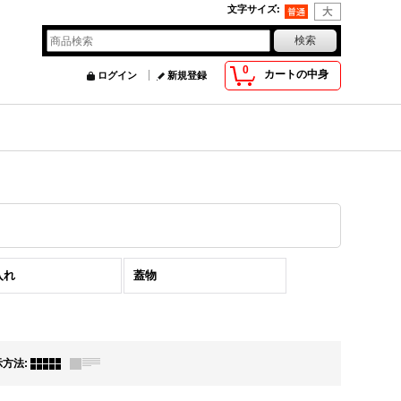
文字サイズ
:
0
カートの中身
ログイン
新規登録
入れ
蓋物
示方法
: