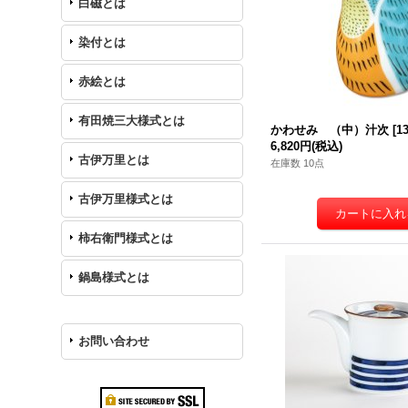
白磁とは
染付とは
赤絵とは
有田焼三大様式とは
かわせみ （中）汁次
[
1
6,820円
(税込)
古伊万里とは
在庫数 10点
古伊万里様式とは
柿右衛門様式とは
鍋島様式とは
お問い合わせ