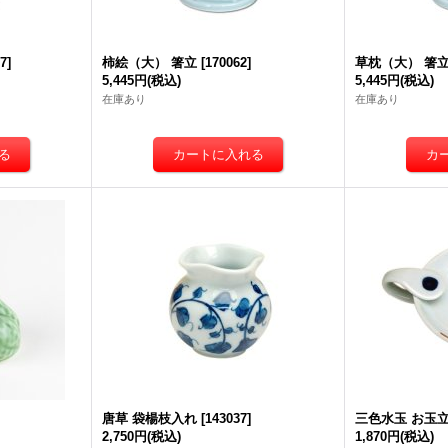
57
]
柿絵（大） 箸立
[
170062
]
草枕（大） 箸
5,445円
(税込)
5,445円
(税込)
在庫あり
在庫あり
唐草 袋楊枝入れ
[
143037
]
三色水玉 お玉
2,750円
(税込)
1,870円
(税込)