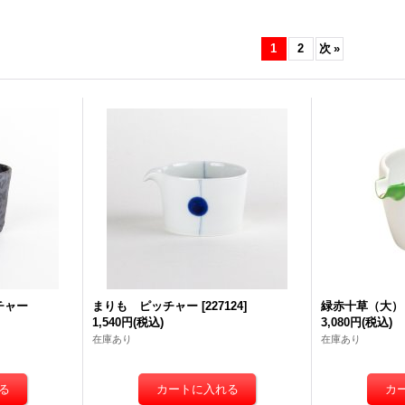
1
2
次
»
チャー
まりも ピッチャー
[
227124
]
緑赤十草（大）
1,540円
(税込)
3,080円
(税込)
在庫あり
在庫あり