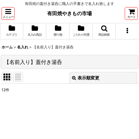
有田焼の蓋付き湯呑に職人の手書きで名入れ致します
有田焼やきもの市場
メニュー
カート
カテゴリ
名入れ商品
贈り物
こだわり特選
商品検索
ホーム
>
名入れ
>
【名前入り】蓋付き湯呑
【名前入り】蓋付き湯呑
表示順変更
閉じる
12
件
表示数
:
並び順
:
絞り込む