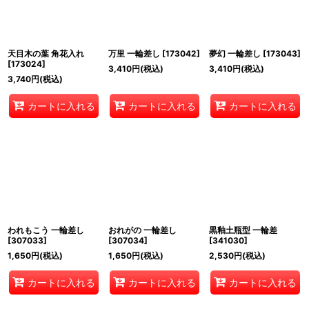
天目木の葉 角花入れ
万里 一輪差し
[
173042
]
夢幻 一輪差し
[
173043
]
[
173024
]
3,410
円
(税込)
3,410
円
(税込)
3,740
円
(税込)
カートに入れる
カートに入れる
カートに入れる
われもこう 一輪差し
おれがの 一輪差し
黒釉土瓶型 一輪差
[
307033
]
[
307034
]
[
341030
]
1,650
円
(税込)
1,650
円
(税込)
2,530
円
(税込)
カートに入れる
カートに入れる
カートに入れる