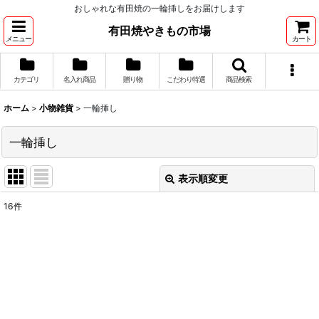
おしゃれな有田焼の一輪挿しをお届けします
有田焼やきもの市場
メニュー
カート
カテゴリ
名入れ商品
贈り物
こだわり特選
商品検索
ホーム
>
小物雑貨
>
一輪挿し
一輪挿し
表示順変更
閉じる
16
件
表示数
:
並び順
:
絞り込む