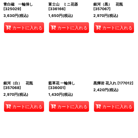
青白磁 一輪挿し
富士山 ミニ花器
銀河（黒） 花瓶
[
325029
]
[
336166
]
[
357067
]
3,630
円
(税込)
1,650
円
(税込)
2,970
円
(税込)
カートに入れる
カートに入れる
カートに入れる
銀河（白） 花瓶
藍草花 一輪挿し
黒輝岩 花入れ
[
177012
]
[
357068
]
[
336001
]
2,420
円
(税込)
2,970
円
(税込)
1,430
円
(税込)
カートに入れる
カートに入れる
カートに入れる