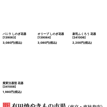
バニラ しのぎ花器
オリーブ しのぎ花器
刷毛ふくろう 花器
[
139063
]
[
139064
]
[
341006
]
3,080
円
(税込)
3,080
円
(税込)
2,200
円
(税込)
窯変注器型 花器
[
341008
]
1,980
円
(税込)