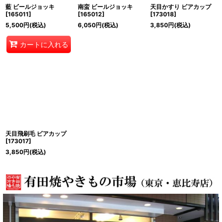
藍 ビールジョッキ
南蛮 ビールジョッキ
天目かすり ビアカップ
[
165011
]
[
165012
]
[
173018
]
5,500
円
(税込)
6,050
円
(税込)
3,850
円
(税込)
カートに入れる
天目飛刷毛 ビアカップ
[
173017
]
3,850
円
(税込)