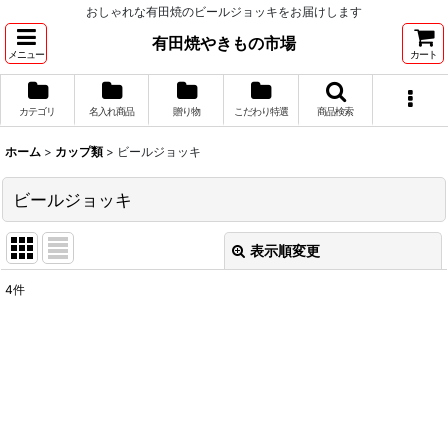
おしゃれな有田焼のビールジョッキをお届けします
有田焼やきもの市場
メニュー
カート
カテゴリ
名入れ商品
贈り物
こだわり特選
商品検索
ホーム
>
カップ類
>
ビールジョッキ
ビールジョッキ
表示順変更
閉じる
4
件
表示数
:
並び順
:
絞り込む