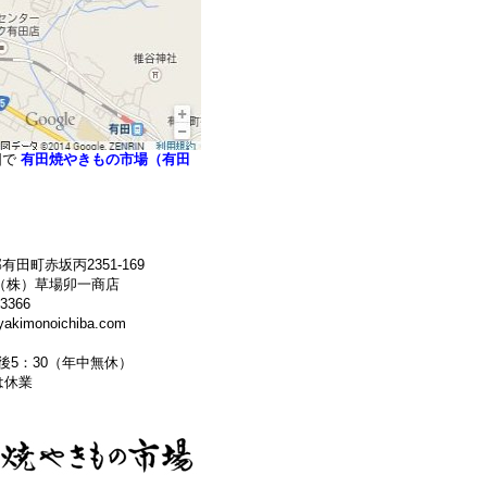
図で
有田焼やきもの市場（有田
田町赤坂丙2351-169
（株）草場卯一商店
3366
kimonoichiba.com
午後5：30（年中無休）
 は休業