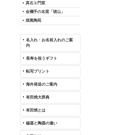
真右エ門窯
金襴手の名窯「琥山」
畑萬陶苑
名入れ・お名前入れのご案
内
長寿を祝うギフト
転写プリント
海外発送のご案内
有田焼大辞典
有田焼とは
磁器と陶器の違い