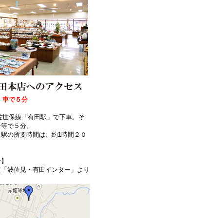
、車で５分
】
佐世保線「有田駅」で下車。そ
ー等で５分。
駅の所要時間は、約1時間２０
合】
道「波佐見・有田インター」より