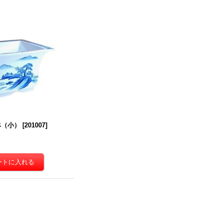
鉢（小）
[
201007
]