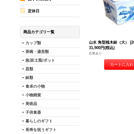
定休日
商品カテゴリ一覧
山水 角型植木鉢（大）
[
2
カップ類
31,900円
(税込)
茶碗・湯呑類
在庫あり
急須/土瓶/ポット
皿類
鉢類
食卓の小物
小物雑貨
美術品
子供食器
暮らしのギフト
長寿を祝うギフト