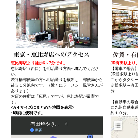
恵比寿駅より徒歩6～7分です。
JR有田駅より
恵比寿駅（西口）を明治通り方面へ進んでくださ
【電車の場合
い。
JR博多駅より
渋谷橋郵便局の方へ明治通りを横断し、郵便局から
こからタクシ
徒歩１分以内です。（近くにラーメン一風堂さんが
※博多駅～有田
あります）
分
お店の住所は「広尾」ですが、恵比寿駅が最寄で
す。
【自動車の場
<A４サイズにまとめた地図を表示>
西九州自動車
↑印刷に便利です。
約１０分。