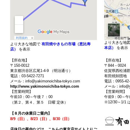
より大きな地
より大きな地図で
有田焼やきもの市場（恵比寿
本店）
を表示
店）
を表示
【所在地】
【所在地】
〒150-0012
〒844－0024
東京都渋谷区広尾1-4-9 （明治通り）
佐賀県西松浦郡有
電話：03-5422-7271
有田焼卸団地 
メール：info@yakimonoichiba-tokyo.com
電話：0955-42-
http://www.yakimonoichiba-tokyo.com
メール：info@ya
【営業時間】
【営業時間】
午前10：00～午後７：00
午前9：00～
※12/30～1/1
（第２、第４、第５ 日曜 定休）
【８月の休業日ご案内】
8/9（日）、8/23（日）、8/30（日）
店休日の案内などは、こちらの東京店サイトよりご