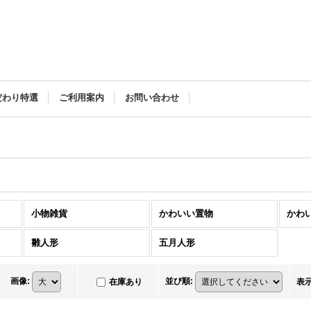
だわり特選
ご利用案内
お問い合わせ
小物雑貨
かわいい置物
かわ
雛人形
五月人形
画像
:
並び順
:
在庫あり
表