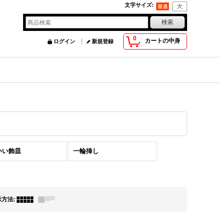
文字サイズ
:
0
カートの中身
ログイン
新規登録
いい飾皿
一輪挿し
示方法
: