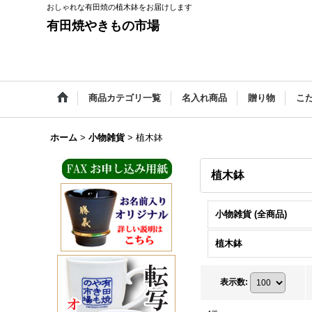
おしゃれな有田焼の植木鉢をお届けします
有田焼やきもの市場
商品カテゴリ一覧
名入れ商品
贈り物
こ
ホーム
>
小物雑貨
>
植木鉢
植木鉢
小物雑貨 (全商品)
植木鉢
表示数
: