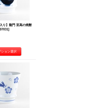
入り】龍門 至高の焼酎
07031
]