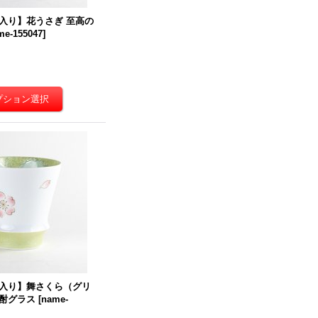
入り】花うさぎ 至高の
me-155047
]
入り】舞さくら（グリ
酎グラス
[
name-