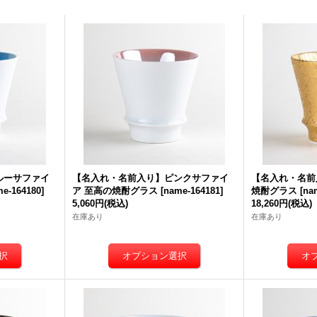
ルーサファイ
【名入れ・名前入り】ピンクサファイ
【名入れ・名前
me-164180
]
ア 至高の焼酎グラス
[
name-164181
]
焼酎グラス
[
na
5,060円
(税込)
18,260円
(税込)
在庫あり
在庫あり