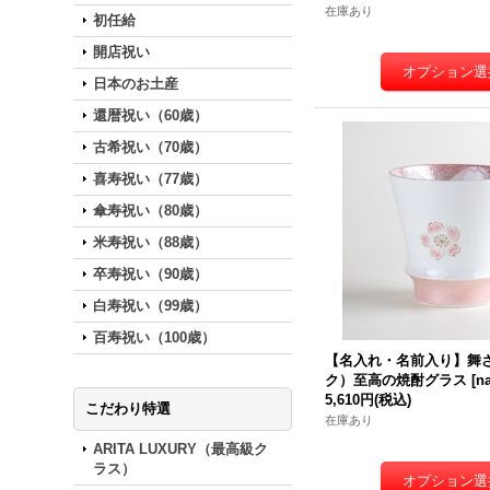
在庫あり
初任給
開店祝い
日本のお土産
還暦祝い（60歳）
古希祝い（70歳）
喜寿祝い（77歳）
傘寿祝い（80歳）
米寿祝い（88歳）
卒寿祝い（90歳）
白寿祝い（99歳）
百寿祝い（100歳）
【名入れ・名前入り】舞
ク）至高の焼酎グラス
[
n
5,610円
(税込)
こだわり特選
在庫あり
ARITA LUXURY（最高級ク
ラス）