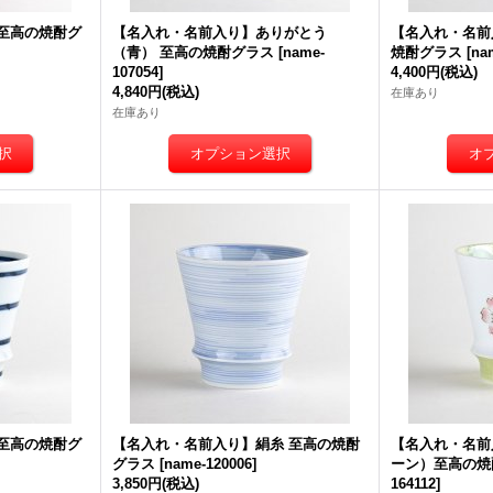
至高の焼酎グ
【名入れ・名前入り】ありがとう
【名入れ・名前
（青） 至高の焼酎グラス
[
name-
焼酎グラス
[
na
107054
]
4,400円
(税込)
4,840円
(税込)
在庫あり
在庫あり
至高の焼酎グ
【名入れ・名前入り】絹糸 至高の焼酎
【名入れ・名前
グラス
[
name-120006
]
ーン）至高の焼
3,850円
(税込)
164112
]