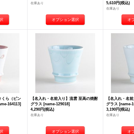
5,610円
(税込)
在庫あり
在庫あり
さくら（ピン
【名入れ・名前入り】流雲 至高の焼酎
【名入れ・名前
ame-164113
]
グラス
[
name-129018
]
グラス
[
name-1
4,290円
(税込)
3,190円
(税込)
在庫あり
在庫あり