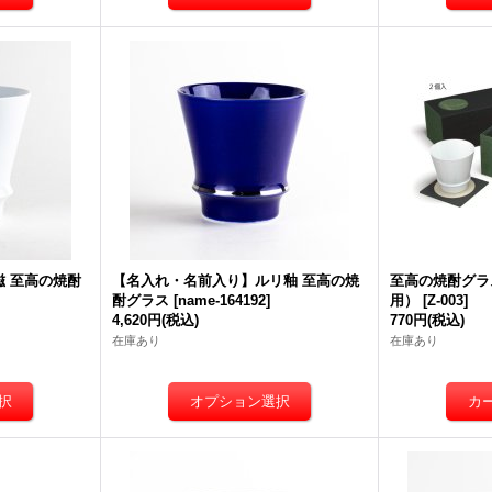
 至高の焼酎
【名入れ・名前入り】ルリ釉 至高の焼
至高の焼酎グラ
酎グラス
[
name-164192
]
用）
[
Z-003
]
4,620円
(税込)
770円
(税込)
在庫あり
在庫あり