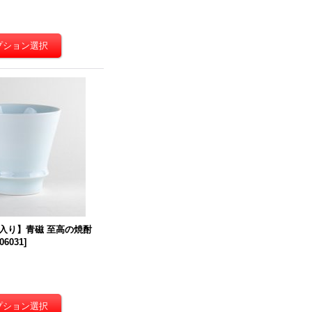
入り】青磁 至高の焼酎
06031
]