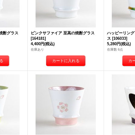
焼酎グラス
ピンクサファイア 至高の焼酎グラス
ハッピーリング
[
164181
]
ス
[
106033
]
4,400円
(税込)
5,280円
(税込)
在庫あり
在庫数 6点