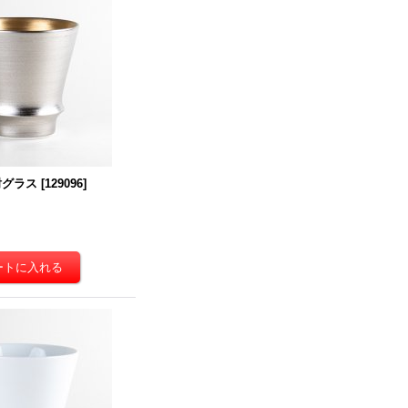
酎グラス
[
129096
]