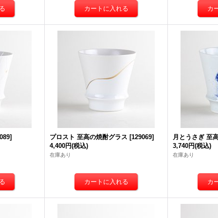
089
]
プロスト 至高の焼酎グラス
[
129069
]
月とうさぎ 至
4,400円
(税込)
3,740円
(税込)
在庫あり
在庫あり