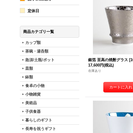
定休日
商品カテゴリ一覧
カップ類
茶碗・湯呑類
急須/土瓶/ポット
銀箔 至高の焼酎グラス
[
1
17,600円
(税込)
皿類
在庫あり
鉢類
食卓の小物
小物雑貨
美術品
子供食器
暮らしのギフト
長寿を祝うギフト