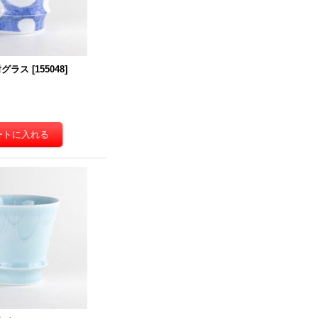
酎グラス
[
155048
]