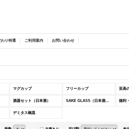
だわり特選
ご利用案内
お問い合わせ
マグカップ
フリーカップ
至高
酒器セット（日本酒）
SAKE GLASS（日本酒グラス）
徳利
デミタス碗皿
画像
:
並び順
: