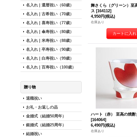
名入れ | 還暦祝い（60歳）
舞さくら（グリーン）至
ス
[
164112
]
名入れ | 古希祝い（70歳）
4,950円
(税込)
在庫あり
名入れ | 喜寿祝い（77歳）
名入れ | 傘寿祝い（80歳）
名入れ | 米寿祝い（88歳）
名入れ | 卒寿祝い（90歳）
名入れ | 白寿祝い（99歳）
名入れ | 百寿祝い（100歳）
贈り物
退職祝い
お礼・お返しの品
ハート（赤） 至高の焼酎
金婚式（結婚50周年）
[
164064
]
銀婚式（結婚25周年）
6,490円
(税込)
在庫あり
結婚祝い