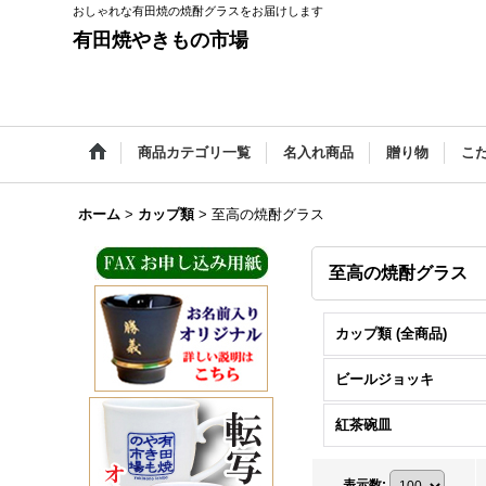
おしゃれな有田焼の焼酎グラスをお届けします
有田焼やきもの市場
商品カテゴリ一覧
名入れ商品
贈り物
こ
ホーム
>
カップ類
>
至高の焼酎グラス
至高の焼酎グラス
カップ類 (全商品)
ビールジョッキ
紅茶碗皿
表示数
: