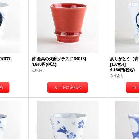
07031
]
茜 至高の焼酎グラス
[
164013
]
ありがとう（青
4,840円
(税込)
[
107054
]
4,180円
(税込)
在庫あり
在庫あり