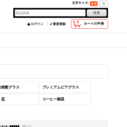
文字サイズ
:
0
カートの中身
ログイン
新規登録
の焼酎グラス
プレミアムビアグラス
・盃
コーヒー碗皿