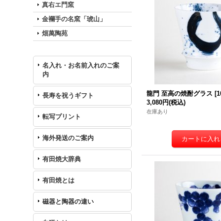
真右エ門窯
金襴手の名窯「琥山」
畑萬陶苑
名入れ・お名前入れのご案
内
龍門 至高の焼酎グラス
[
1
長寿を祝うギフト
3,080円
(税込)
在庫あり
転写プリント
海外発送のご案内
有田焼大辞典
有田焼とは
磁器と陶器の違い