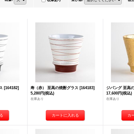
在庫あり
表
ス
[
164182
]
寿（赤） 至高の焼酎グラス
[
164183
]
ジパング 至高
5,280円
(税込)
17,600円
(税込)
在庫あり
在庫あり