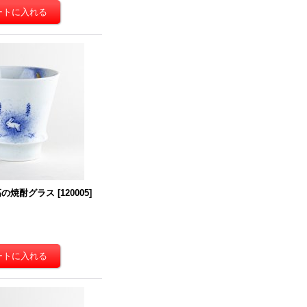
高の焼酎グラス
[
120005
]