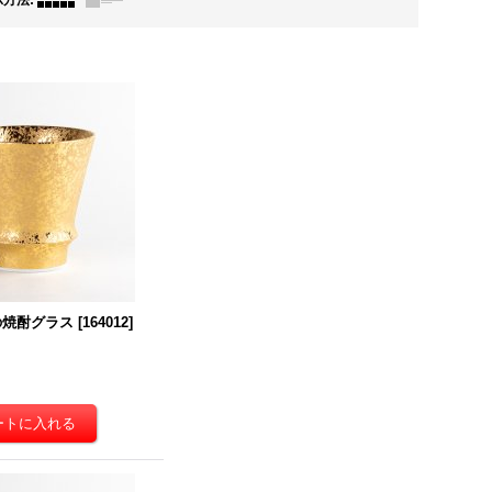
示方法
:
の焼酎グラス
[
164012
]