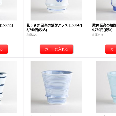
[
155051
]
花うさぎ 至高の焼酎グラス
[
155047
]
満満 至高の焼
3,740円
(税込)
4,730円
(税込)
在庫あり
在庫あり