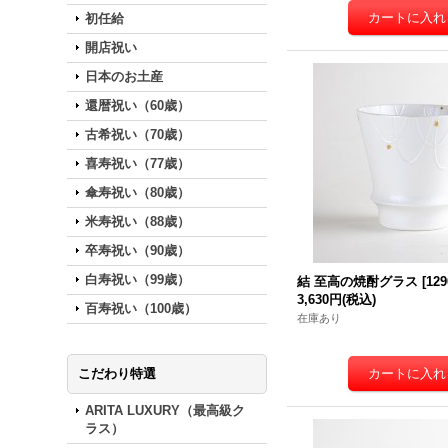
初任給
開店祝い
日本のお土産
還暦祝い（60歳）
古希祝い（70歳）
喜寿祝い（77歳）
傘寿祝い（80歳）
米寿祝い（88歳）
卒寿祝い（90歳）
白寿祝い（99歳）
結 至高の焼酎グラス
[
129
3,630円
(税込)
百寿祝い（100歳）
在庫あり
こだわり特選
ARITA LUXURY（最高級ク
ラス）