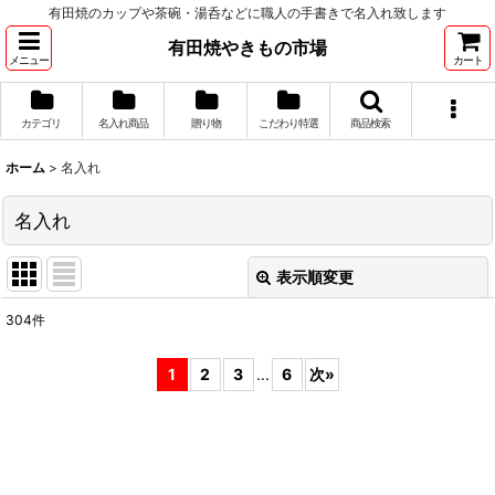
有田焼のカップや茶碗・湯呑などに職人の手書きで名入れ致します
有田焼やきもの市場
メニュー
カート
カテゴリ
名入れ商品
贈り物
こだわり特選
商品検索
ホーム
>
名入れ
名入れ
表示順変更
閉じる
304
件
サブカテゴリ
:
1
2
3
...
6
次
»
表示数
:
並び順
: