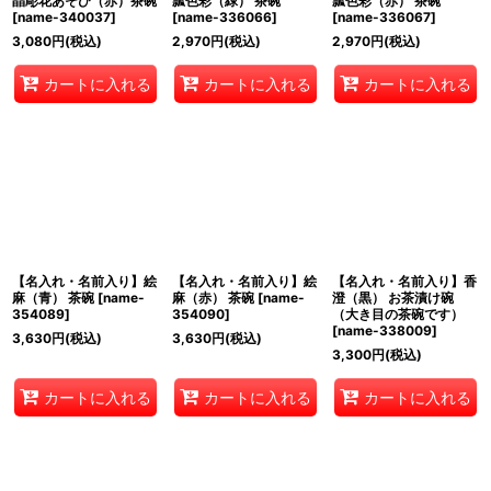
晶彫花あそび（赤）茶碗
瓢色彩（緑） 茶碗
瓢色彩（赤） 茶碗
[
name-340037
]
[
name-336066
]
[
name-336067
]
3,080
円
(税込)
2,970
円
(税込)
2,970
円
(税込)
カートに入れる
カートに入れる
カートに入れる
【名入れ・名前入り】絵
【名入れ・名前入り】絵
【名入れ・名前入り】香
麻（青） 茶碗
[
name-
麻（赤） 茶碗
[
name-
澄（黒） お茶漬け碗
354089
]
354090
]
（大き目の茶碗です）
[
name-338009
]
3,630
円
(税込)
3,630
円
(税込)
3,300
円
(税込)
カートに入れる
カートに入れる
カートに入れる