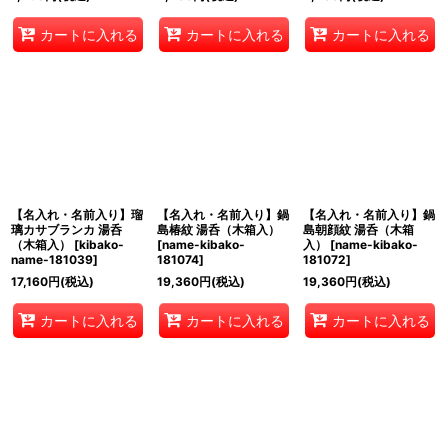
カートに入れる
カートに入れる
カートに入れる
【名入れ・名前入り】瑠
【名入れ・名前入り】鍋
【名入れ・名前入り】鍋
璃カサブランカ 湯呑
島椿紋 湯呑（木箱入）
島朝顔紋 湯呑（木箱
（木箱入）
[
kibako-
[
name-kibako-
入）
[
name-kibako-
name-181039
]
181074
]
181072
]
17,160
円
(税込)
19,360
円
(税込)
19,360
円
(税込)
カートに入れる
カートに入れる
カートに入れる