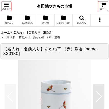
有田焼やきもの市場
メニュー
カート
カテゴリ
名入れ商品
贈り物
こだわり特選
商品検索
ホーム
>
名入れ
>
【名前入り】湯呑み
>
【名入れ・名前入り】あかね草 （赤）湯呑
【名入れ・名前入り】あかね草 （赤）湯呑
[
name-
330130
]