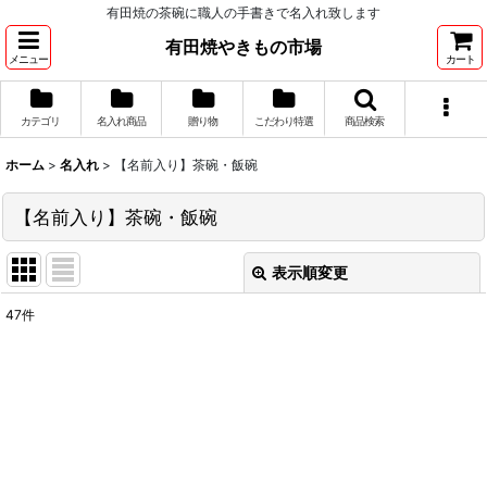
有田焼の茶碗に職人の手書きで名入れ致します
有田焼やきもの市場
メニュー
カート
カテゴリ
名入れ商品
贈り物
こだわり特選
商品検索
ホーム
>
名入れ
>
【名前入り】茶碗・飯碗
【名前入り】茶碗・飯碗
表示順変更
閉じる
47
件
表示数
:
並び順
:
絞り込む