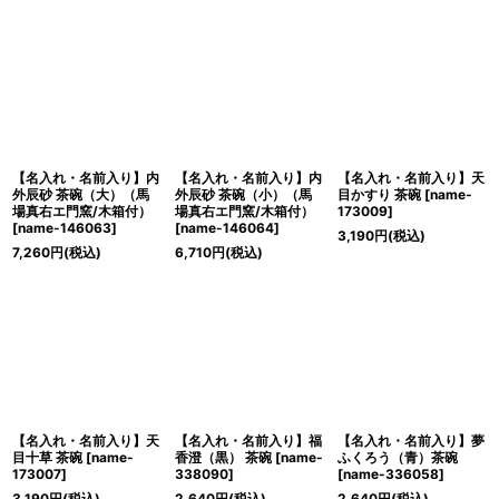
【名入れ・名前入り】内
【名入れ・名前入り】内
【名入れ・名前入り】天
外辰砂 茶碗（大）（馬
外辰砂 茶碗（小）（馬
目かすり 茶碗
[
name-
場真右エ門窯/木箱付）
場真右エ門窯/木箱付）
173009
]
[
name-146063
]
[
name-146064
]
3,190
円
(税込)
7,260
円
(税込)
6,710
円
(税込)
【名入れ・名前入り】天
【名入れ・名前入り】福
【名入れ・名前入り】夢
目十草 茶碗
[
name-
香澄（黒） 茶碗
[
name-
ふくろう（青）茶碗
173007
]
338090
]
[
name-336058
]
3,190
円
(税込)
2,640
円
(税込)
2,640
円
(税込)