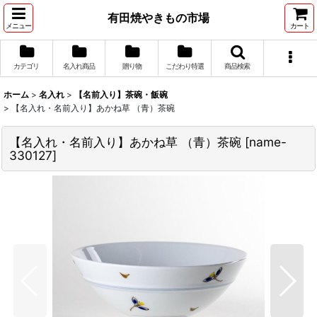
有田焼やきもの市場
メニュー
カート
カテゴリ
名入れ商品
贈り物
こだわり特選
商品検索
ホーム
>
名入れ
>
【名前入り】茶碗・飯碗
>
【名入れ・名前入り】あかね草 （青）茶碗
【名入れ・名前入り】あかね草 （青）茶碗
[
name-
330127
]