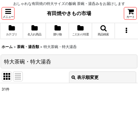
おしゃれな有田焼の特大サイズの飯碗 茶碗・湯呑みをお届けします
有田焼やきもの市場
メニュー
カート
カテゴリ
名入れ商品
贈り物
こだわり特選
商品検索
ホーム
>
茶碗・湯呑類
>
特大茶碗・特大湯呑
特大茶碗・特大湯呑
表示順変更
閉じる
31
件
表示数
:
並び順
:
絞り込む