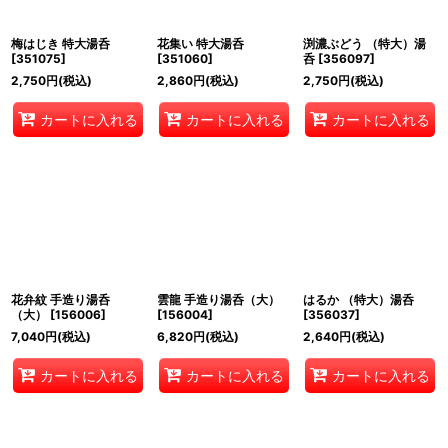
梅はじき 特大湯呑
花集い 特大湯呑
渕濃ぶどう （特大）湯
[
351075
]
[
351060
]
呑
[
356097
]
2,750
円
(税込)
2,860
円
(税込)
2,750
円
(税込)
カートに入れる
カートに入れる
カートに入れる
花弁紋 手造り湯呑
雲龍 手造り湯呑（大）
はるか （特大）湯呑
（大）
[
156006
]
[
156004
]
[
356037
]
7,040
円
(税込)
6,820
円
(税込)
2,640
円
(税込)
カートに入れる
カートに入れる
カートに入れる