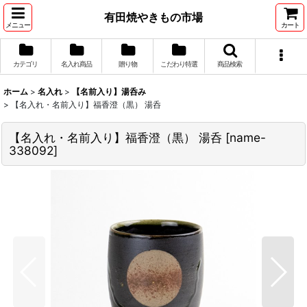
有田焼やきもの市場
メニュー
カート
カテゴリ
名入れ商品
贈り物
こだわり特選
商品検索
ホーム
>
名入れ
>
【名前入り】湯呑み
>
【名入れ・名前入り】福香澄（黒） 湯呑
【名入れ・名前入り】福香澄（黒） 湯呑
[
name-
338092
]