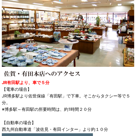
JR有田駅より、車で５分
【電車の場合】
JR博多駅より佐世保線「有田駅」で下車。そこからタクシー等で５
分。
※博多駅～有田駅の所要時間は、約1時間２０分
【自動車の場合】
西九州自動車道「波佐見・有田インター」より約１０分