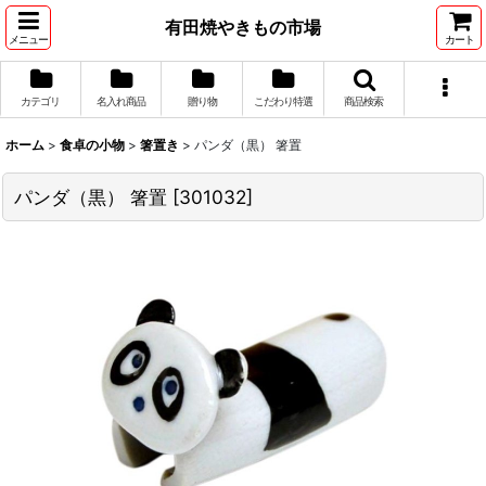
有田焼やきもの市場
メニュー
カート
カテゴリ
名入れ商品
贈り物
こだわり特選
商品検索
ホーム
>
食卓の小物
>
箸置き
>
パンダ（黒） 箸置
パンダ（黒） 箸置
[
301032
]