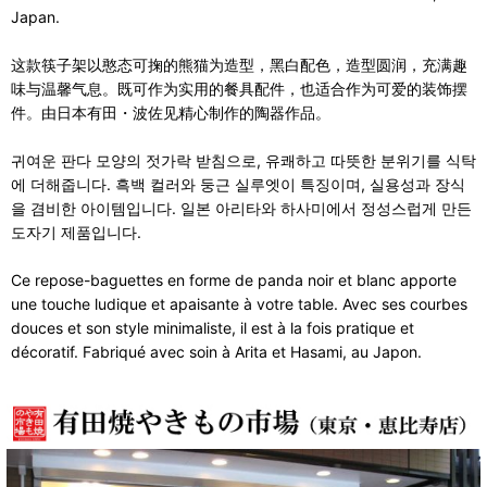
Japan.
这款筷子架以憨态可掬的熊猫为造型，黑白配色，造型圆润，充满趣
味与温馨气息。既可作为实用的餐具配件，也适合作为可爱的装饰摆
件。由日本有田・波佐见精心制作的陶器作品。
귀여운 판다 모양의 젓가락 받침으로, 유쾌하고 따뜻한 분위기를 식탁
에 더해줍니다. 흑백 컬러와 둥근 실루엣이 특징이며, 실용성과 장식
을 겸비한 아이템입니다. 일본 아리타와 하사미에서 정성스럽게 만든
도자기 제품입니다.
Ce repose-baguettes en forme de panda noir et blanc apporte
une touche ludique et apaisante à votre table. Avec ses courbes
douces et son style minimaliste, il est à la fois pratique et
décoratif. Fabriqué avec soin à Arita et Hasami, au Japon.