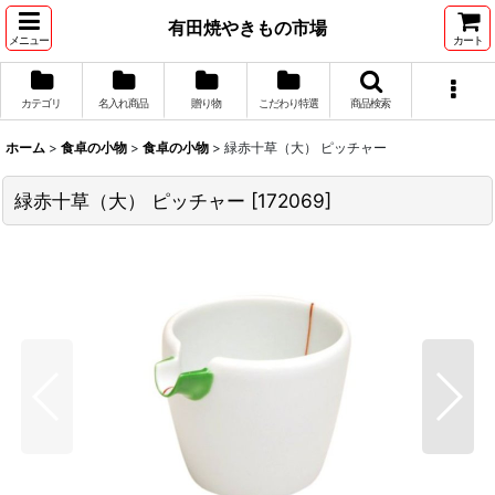
有田焼やきもの市場
メニュー
カート
カテゴリ
名入れ商品
贈り物
こだわり特選
商品検索
ホーム
>
食卓の小物
>
食卓の小物
>
緑赤十草（大） ピッチャー
緑赤十草（大） ピッチャー
[
172069
]