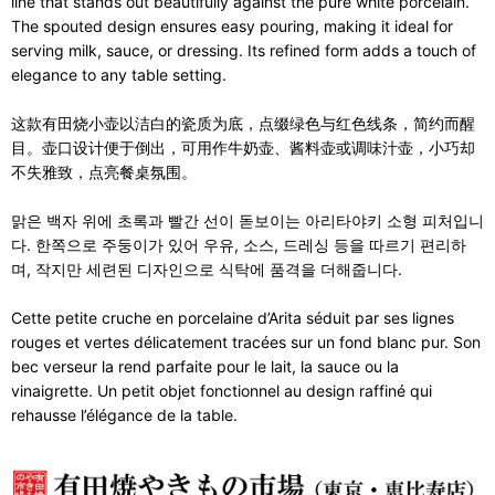
line that stands out beautifully against the pure white porcelain.
The spouted design ensures easy pouring, making it ideal for
serving milk, sauce, or dressing. Its refined form adds a touch of
elegance to any table setting.
这款有田烧小壶以洁白的瓷质为底，点缀绿色与红色线条，简约而醒
目。壶口设计便于倒出，可用作牛奶壶、酱料壶或调味汁壶，小巧却
不失雅致，点亮餐桌氛围。
맑은 백자 위에 초록과 빨간 선이 돋보이는 아리타야키 소형 피처입니
다. 한쪽으로 주둥이가 있어 우유, 소스, 드레싱 등을 따르기 편리하
며, 작지만 세련된 디자인으로 식탁에 품격을 더해줍니다.
Cette petite cruche en porcelaine d’Arita séduit par ses lignes
rouges et vertes délicatement tracées sur un fond blanc pur. Son
bec verseur la rend parfaite pour le lait, la sauce ou la
vinaigrette. Un petit objet fonctionnel au design raffiné qui
rehausse l’élégance de la table.