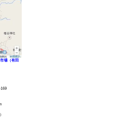
市場（有田
169
m
無休）