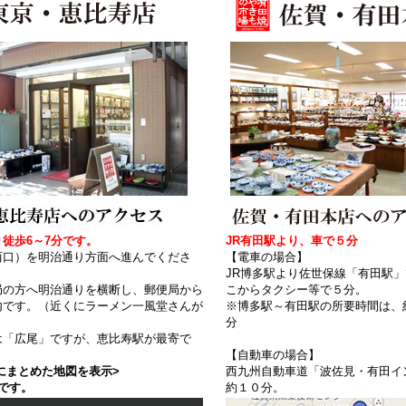
徒歩6～7分です。
JR有田駅より、車で５分
西口）を明治通り方面へ進んでくださ
【電車の場合】
JR博多駅より佐世保線「有田駅
局の方へ明治通りを横断し、郵便局から
こからタクシー等で５分。
内です。（近くにラーメン一風堂さんが
※博多駅～有田駅の所要時間は、
分
は「広尾」ですが、恵比寿駅が最寄で
【自動車の場合】
にまとめた地図を表示>
西九州自動車道「波佐見・有田イ
です。
約１０分。