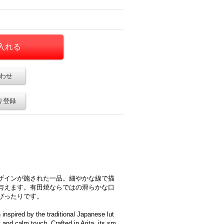
わせ
り登録
ザインが施された一品。細やかな線で描
与えます。有田焼ならではの滑らかな口
ぴったりです。
inspired by the traditional Japanese lut
t and calm touch. Crafted in Arita, its sm