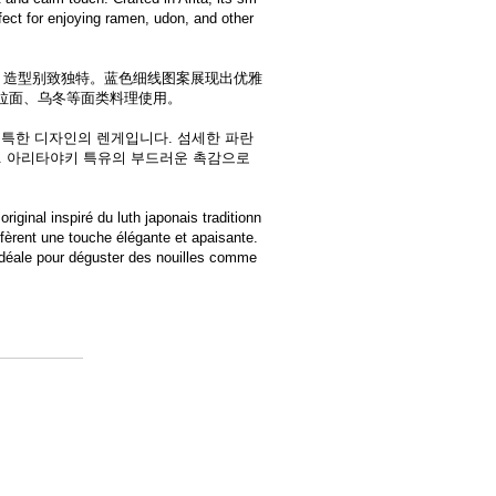
fect for enjoying ramen, udon, and other
，造型别致独特。蓝色细线图案展现出优雅
拉面、乌冬等面类料理使用。
독특한 디자인의 렌게입니다. 섬세한 파란
. 아리타야키 특유의 부드러운 촉감으로
riginal inspiré du luth japonais traditionn
onfèrent une touche élégante et apaisante.
e idéale pour déguster des nouilles comme