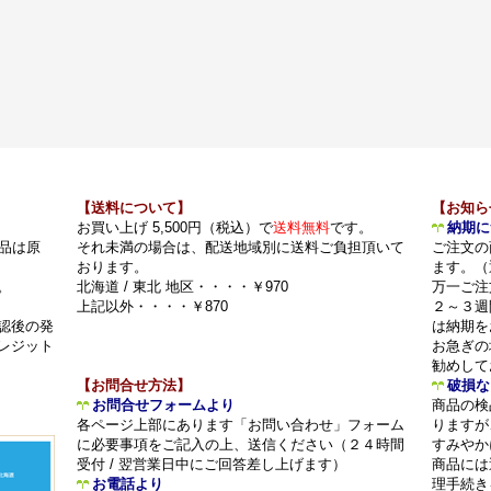
【送料について】
【お知ら
お買い上げ 5,500円（税込）で
送料無料
です。
納期に
品は原
それ未満の場合は、配送地域別に送料ご負担頂いて
ご注文の
おります。
ます。（
。
北海道 / 東北 地区・・・・￥970
万一ご注
上記以外・・・・￥870
２～３週
認後の発
は納期を
レジット
お急ぎの
勧めして
【お問合せ方法】
破損な
お問合せフォームより
商品の検
各ページ上部にあります「お問い合わせ」フォーム
りますが
に必要事項をご記入の上、送信ください（２４時間
すみやか
受付 / 翌営業日中にご回答差し上げます）
商品には
お電話より
理手続き