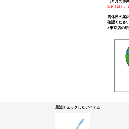
【８月の休
8/9（日）、
店休日の案
確認くださ
>東京店の
最近チェックしたアイテム