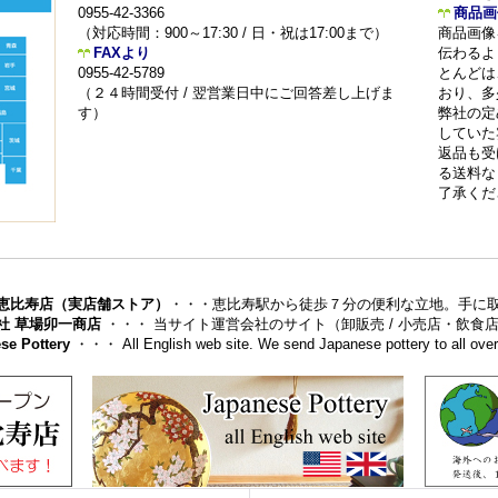
0955-42-3366
商品画
（対応時間：900～17:30 / 日・祝は17:00まで）
商品画像
FAXより
伝わるよ
0955-42-5789
とんどは
（２４時間受付 / 翌営業日中にご回答差し上げま
おり、多
す）
弊社の定
していた
返品も受
る送料な
了承くだ
恵比寿店（実店舗ストア）
・・・恵比寿駅から徒歩７分の便利な立地。手に
社 草場卯一商店
・・・ 当サイト運営会社のサイト（卸販売 / 小売店・飲
se Pottery
・・・ All English web site. We send Japanese pottery to all over 