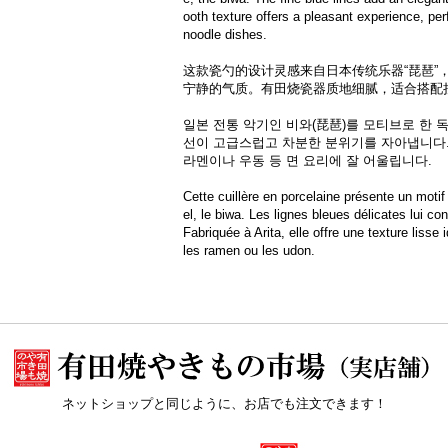
ooth texture offers a pleasant experience, per
noodle dishes.
这款瓷勺的设计灵感来自日本传统乐器“琵琶”
宁静的气质。有田烧瓷器质地细腻，适合搭配
일본 전통 악기인 비와(琵琶)를 모티브로 한 
선이 고급스럽고 차분한 분위기를 자아냅니다
라멘이나 우동 등 면 요리에 잘 어울립니다.
Cette cuillère en porcelaine présente un motif o
el, le biwa. Les lignes bleues délicates lui c
Fabriquée à Arita, elle offre une texture liss
les ramen ou les udon.
ネットショップと同じように、お店でも注文できます！