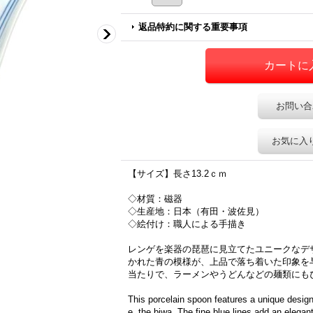
返品特約に関する重要事項
お問い合
お気に入
【サイズ】長さ13.2ｃｍ
◇材質：磁器
◇生産地：日本（有田・波佐見）
◇絵付け：職人による手描き
レンゲを楽器の琵琶に見立てたユニークなデ
かれた青の模様が、上品で落ち着いた印象を
当たりで、ラーメンやうどんなどの麺類にも
This porcelain spoon features a unique design 
e, the biwa. The fine blue lines add an elegan