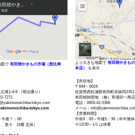
より大きな地図で
有田焼やきもの
地図で
有田焼やきもの市場（恵比寿
本店）
を表示
【所在地】
〒844－0024
広尾1-4-9 （明治通り）
佐賀県西松浦郡有田町赤坂丙2351-
2-7271
有田焼卸団地 （株）草場卯一商店
akimonoichiba-tokyo.com
電話：0955-42-3366
yakimonoichiba-tokyo.com
メール：info@yakimonoichiba.co
】
【営業時間】
～午後７：00
午前9：00～午後5：30（年中
※12/30～1/1 は休業
、第５ 日曜 定休）