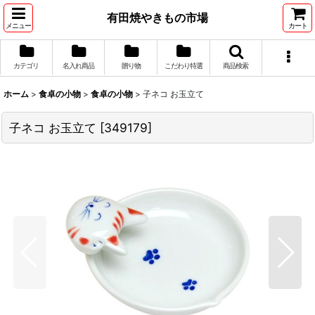
有田焼やきもの市場
メニュー
カート
カテゴリ
名入れ商品
贈り物
こだわり特選
商品検索
ホーム
>
食卓の小物
>
食卓の小物
>
子ネコ お玉立て
子ネコ お玉立て
[
349179
]