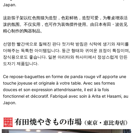
Japan.
这款筷子架以红色熊猫为造型，色彩鲜艳，造型可爱，为餐桌增添活
泼的氛围。不仅实用，也可作为装饰摆件使用。由日本有田・波佐见
精心制作的陶器制品。
선명한 빨간색으로 칠해진 판다 젓가락 받침은 식탁에 생기와 재미를
더해주는 독특한 아이템입니다. 둥근 형태와 귀여운 표정이 특징이며,
장식용으로도 좋습니다. 일본 아리타와 하사미에서 정성스럽게 만든
도자기 제품입니다.
Ce repose-baguettes en forme de panda rouge vif apporte une
touche joyeuse et originale à votre table. Avec ses formes
douces et son expression attendrissante, il est à la fois
fonctionnel et décoratif. Fabriqué avec soin à Arita et Hasami, au
Japon.