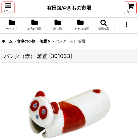
有田焼やきもの市場
メニュー
カート
カテゴリ
名入れ商品
贈り物
こだわり特選
商品検索
ホーム
>
食卓の小物
>
箸置き
>
パンダ（赤） 箸置
パンダ（赤） 箸置
[
301033
]