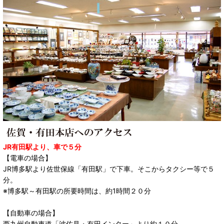
JR有田駅より、車で５分
【電車の場合】
JR博多駅より佐世保線「有田駅」で下車。そこからタクシー等で５
分。
※博多駅～有田駅の所要時間は、約1時間２０分
【自動車の場合】
西九州自動車道「波佐見・有田インター」より約１０分