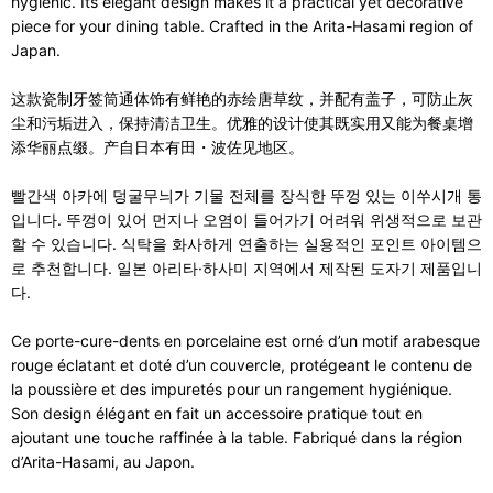
hygienic. Its elegant design makes it a practical yet decorative
piece for your dining table. Crafted in the Arita-Hasami region of
Japan.
这款瓷制牙签筒通体饰有鲜艳的赤绘唐草纹，并配有盖子，可防止灰
尘和污垢进入，保持清洁卫生。优雅的设计使其既实用又能为餐桌增
添华丽点缀。产自日本有田・波佐见地区。
빨간색 아카에 덩굴무늬가 기물 전체를 장식한 뚜껑 있는 이쑤시개 통
입니다. 뚜껑이 있어 먼지나 오염이 들어가기 어려워 위생적으로 보관
할 수 있습니다. 식탁을 화사하게 연출하는 실용적인 포인트 아이템으
로 추천합니다. 일본 아리타·하사미 지역에서 제작된 도자기 제품입니
다.
Ce porte-cure-dents en porcelaine est orné d’un motif arabesque
rouge éclatant et doté d’un couvercle, protégeant le contenu de
la poussière et des impuretés pour un rangement hygiénique.
Son design élégant en fait un accessoire pratique tout en
ajoutant une touche raffinée à la table. Fabriqué dans la région
d’Arita-Hasami, au Japon.