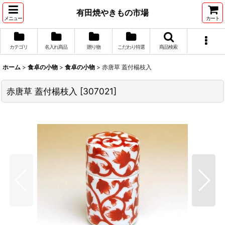
有田焼やきもの市場
メニュー
カート
カテゴリ
名入れ商品
贈り物
こだわり特選
商品検索
ホーム
>
食卓の小物
>
食卓の小物
>
赤唐草 蓋付楊枝入
赤唐草 蓋付楊枝入
[
307021
]