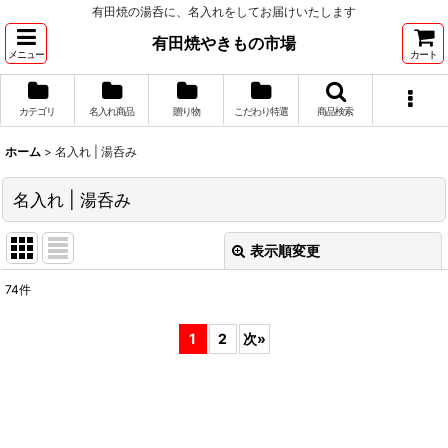
有田焼の湯呑に、名入れをしてお届けいたします
有田焼やきもの市場
メニュー
カート
カテゴリ
名入れ商品
贈り物
こだわり特選
商品検索
ホーム
>
名入れ | 湯呑み
名入れ | 湯呑み
表示順変更
閉じる
74
件
表示数
:
1
2
次
»
並び順
:
絞り込む