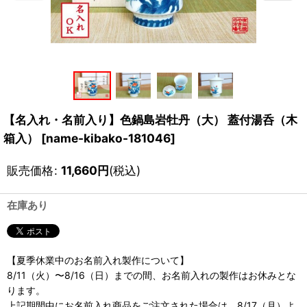
【名入れ・名前入り】色鍋島岩牡丹（大） 蓋付湯呑（木
箱入）
[
name-kibako-181046
]
販売価格
:
11,660
円
(税込)
在庫あり
【夏季休業中のお名前入れ製作について】
8/11（火）〜8/16（日）までの間、お名前入れの製作はお休みとな
ります。
上記期間中にお名前入れ商品をご注文された場合は、8/17（月）よ