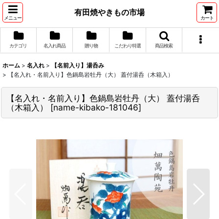
有田焼やきもの市場
メニュー
カート
カテゴリ
名入れ商品
贈り物
こだわり特選
商品検索
ホーム
>
名入れ
>
【名前入り】湯呑み
>
【名入れ・名前入り】色鍋島岩牡丹（大） 蓋付湯呑（木箱入）
【名入れ・名前入り】色鍋島岩牡丹（大） 蓋付湯呑
（木箱入）
[
name-kibako-181046
]