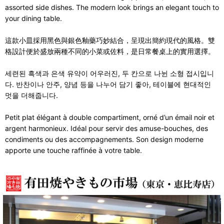
assorted side dishes. The modern look brings an elegant touch to
your dining table.
這款小皿採用黑色與銀色釉藥巧妙結合，呈現出簡約現代的風格。雙
格設計便於盛放兩種不同的小菜或佐料，是日常餐桌上的實用選擇。
세련된 흑색과 은색 유약이 어우러진, 두 칸으로 나뉜 소형 접시입니
다. 반찬이나 안주, 양념 등을 나누어 담기 좋아, 테이블에 현대적인
멋을 더해줍니다.
Petit plat élégant à double compartiment, orné d’un émail noir et
argent harmonieux. Idéal pour servir des amuse-bouches, des
condiments ou des accompagnements. Son design moderne
apporte une touche raffinée à votre table.