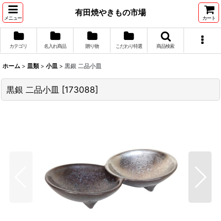
有田焼やきもの市場
メニュー
カート
カテゴリ
名入れ商品
贈り物
こだわり特選
商品検索
ホーム
>
皿類
>
小皿
>
黒銀 二品小皿
黒銀 二品小皿
[
173088
]