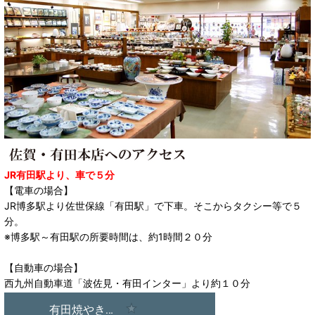
JR有田駅より、車で５分
【電車の場合】
JR博多駅より佐世保線「有田駅」で下車。そこからタクシー等で５
分。
※博多駅～有田駅の所要時間は、約1時間２０分
【自動車の場合】
西九州自動車道「波佐見・有田インター」より約１０分