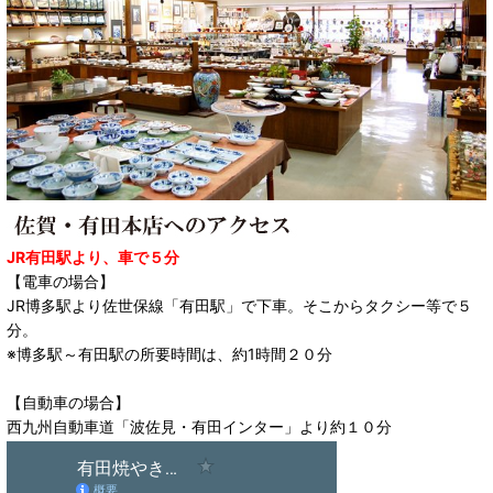
JR有田駅より、車で５分
【電車の場合】
JR博多駅より佐世保線「有田駅」で下車。そこからタクシー等で５
分。
※博多駅～有田駅の所要時間は、約1時間２０分
【自動車の場合】
西九州自動車道「波佐見・有田インター」より約１０分