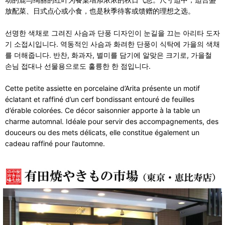
放配菜、日式点心或小食，也是秋季待客或馈赠的理想之选。
선명한 색채로 그려진 사슴과 단풍 디자인이 눈길을 끄는 아리타 도자
기 소접시입니다. 역동적인 사슴과 화려한 단풍이 식탁에 가을의 색채
를 더해줍니다. 반찬, 화과자, 별미를 담기에 알맞은 크기로, 가을철
손님 접대나 선물용으로도 훌륭한 한 점입니다.
Cette petite assiette en porcelaine d’Arita présente un motif
éclatant et raffiné d’un cerf bondissant entouré de feuilles
d’érable colorées. Ce décor saisonnier apporte à la table un
charme automnal. Idéale pour servir des accompagnements, des
douceurs ou des mets délicats, elle constitue également un
cadeau raffiné pour l’automne.