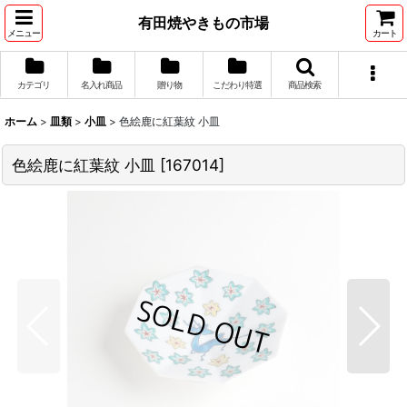
有田焼やきもの市場
メニュー
カート
カテゴリ
名入れ商品
贈り物
こだわり特選
商品検索
ホーム
>
皿類
>
小皿
>
色絵鹿に紅葉紋 小皿
色絵鹿に紅葉紋 小皿
[
167014
]