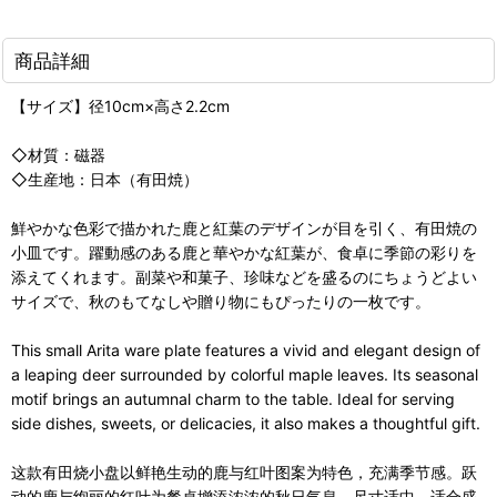
商品詳細
【サイズ】径10cm×高さ2.2cm
◇材質：磁器
◇生産地：日本（有田焼）
鮮やかな色彩で描かれた鹿と紅葉のデザインが目を引く、有田焼の
小皿です。躍動感のある鹿と華やかな紅葉が、食卓に季節の彩りを
添えてくれます。副菜や和菓子、珍味などを盛るのにちょうどよい
サイズで、秋のもてなしや贈り物にもぴったりの一枚です。
This small Arita ware plate features a vivid and elegant design of
a leaping deer surrounded by colorful maple leaves. Its seasonal
motif brings an autumnal charm to the table. Ideal for serving
side dishes, sweets, or delicacies, it also makes a thoughtful gift.
这款有田烧小盘以鲜艳生动的鹿与红叶图案为特色，充满季节感。跃
动的鹿与绚丽的红叶为餐桌增添浓浓的秋日气息。尺寸适中，适合盛