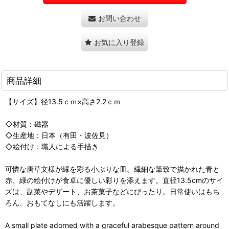
お問い合わせ
お気に入り登録
商品詳細
【サイズ】径13.5ｃｍ×高さ2.2ｃｍ
◇材質：磁器
◇生産地：日本（有田・波佐見）
◇絵付け：職人による手描き
可憐な唐草文様が縁を彩る小ぶりな皿。繊細な筆致で描かれた青と
赤、緑の絵付けが食卓に優しい彩りを添えます。直径13.5cmのサイ
ズは、副菜やデザート、お茶菓子などにぴったり。日常使いはもち
ろん、おもてなしにも活躍します。
A small plate adorned with a graceful arabesque pattern around