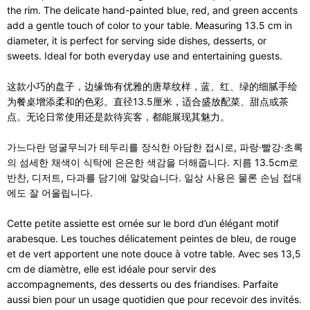
the rim. The delicate hand-painted blue, red, and green accents
add a gentle touch of color to your table. Measuring 13.5 cm in
diameter, it is perfect for serving side dishes, desserts, or
sweets. Ideal for both everyday use and entertaining guests.
这款小巧的盘子，边缘饰有优雅的唐草纹样，蓝、红、绿的细腻手绘
为餐桌增添柔和的色彩。直径13.5厘米，适合盛放配菜、甜点或茶
点。无论日常使用还是款待宾客，都能展现其魅力。
가느다란 덩굴무늬가 테두리를 장식한 아담한 접시로, 파랑·빨강·초록
의 섬세한 채색이 식탁에 은은한 색감을 더해줍니다. 지름 13.5cm로
반찬, 디저트, 다과를 담기에 알맞습니다. 일상 사용은 물론 손님 접대
에도 잘 어울립니다.
Cette petite assiette est ornée sur le bord d’un élégant motif
arabesque. Les touches délicatement peintes de bleu, de rouge
et de vert apportent une note douce à votre table. Avec ses 13,5
cm de diamètre, elle est idéale pour servir des
accompagnements, des desserts ou des friandises. Parfaite
aussi bien pour un usage quotidien que pour recevoir des invités.