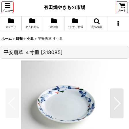
有田焼やきもの市場
メニュー
カート
カテゴリ
名入れ商品
贈り物
こだわり特選
商品検索
ホーム
>
皿類
>
小皿
>
平安唐草 ４寸皿
平安唐草 ４寸皿
[
318085
]