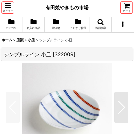
有田焼やきもの市場
メニュー
カート
カテゴリ
名入れ商品
贈り物
こだわり特選
商品検索
ホーム
>
皿類
>
小皿
>
シンプルライン 小皿
シンプルライン 小皿
[
322009
]