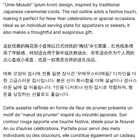
"Ume-Musubi" (plum knot) design, inspired by traditional
Japanese ceremonial cords. The red outline adds a festive touch,
making it perfect for New Year celebrations or special occasions.
Ideal as an individual serving plate for appetizers or sweets, it
also makes a thoughtful and auspicious gift.
这款优雅的梅花形小盘饰以日式传统的“梅结”水引图案，红色线条增
添了华丽感，特别适合用于新年或庆典场合。非常适合作为个人用的
点心盘或小菜盘，也是一款寓意吉祥的送礼佳品。
매화 모양의 접시에 전통 일본 장식끈 '우메무스비(매듭)' 디자인을 더
한 고급스러운 접시입니다. 붉은 선이 화사함을 더해 설날이나 경사스
러운 날에 잘 어울립니다. 1인용 디저트나 반찬 접시로 적합하며, 행
운을 상징하는 선물로도 좋습니다.
Cette assiette raffinée en forme de fleur de prunier présente un
motif de "nœud de prunier" inspiré du mizuhiki japonais. Son
contour rouge apporte une touche festive, idéale pour le Nouvel
An ou d’autres célébrations. Parfaite pour servir des mets
individuels ou des douceurs, elle constitue également un cadeau