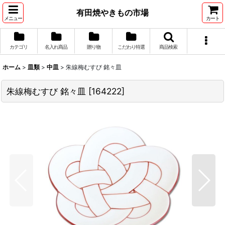
有田焼やきもの市場
メニュー
カート
カテゴリ
名入れ商品
贈り物
こだわり特選
商品検索
ホーム
>
皿類
>
中皿
>
朱線梅むすび 銘々皿
朱線梅むすび 銘々皿
[
164222
]