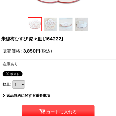
朱線梅むすび 銘々皿
[
164222
]
販売価格
:
3,850
円
(税込)
在庫あり
数量
:
返品特約に関する重要事項
カートに入れる