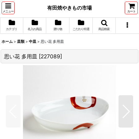
有田焼やきもの市場
メニュー
カート
カテゴリ
名入れ商品
贈り物
こだわり特選
商品検索
ホーム
>
皿類
>
中皿
>
思い花 多用皿
思い花 多用皿
[
227089
]