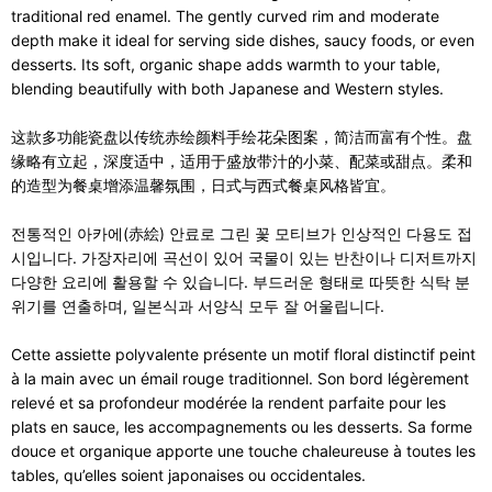
traditional red enamel. The gently curved rim and moderate
depth make it ideal for serving side dishes, saucy foods, or even
desserts. Its soft, organic shape adds warmth to your table,
blending beautifully with both Japanese and Western styles.
这款多功能瓷盘以传统赤绘颜料手绘花朵图案，简洁而富有个性。盘
缘略有立起，深度适中，适用于盛放带汁的小菜、配菜或甜点。柔和
的造型为餐桌增添温馨氛围，日式与西式餐桌风格皆宜。
전통적인 아카에(赤絵) 안료로 그린 꽃 모티브가 인상적인 다용도 접
시입니다. 가장자리에 곡선이 있어 국물이 있는 반찬이나 디저트까지
다양한 요리에 활용할 수 있습니다. 부드러운 형태로 따뜻한 식탁 분
위기를 연출하며, 일본식과 서양식 모두 잘 어울립니다.
Cette assiette polyvalente présente un motif floral distinctif peint
à la main avec un émail rouge traditionnel. Son bord légèrement
relevé et sa profondeur modérée la rendent parfaite pour les
plats en sauce, les accompagnements ou les desserts. Sa forme
douce et organique apporte une touche chaleureuse à toutes les
tables, qu’elles soient japonaises ou occidentales.