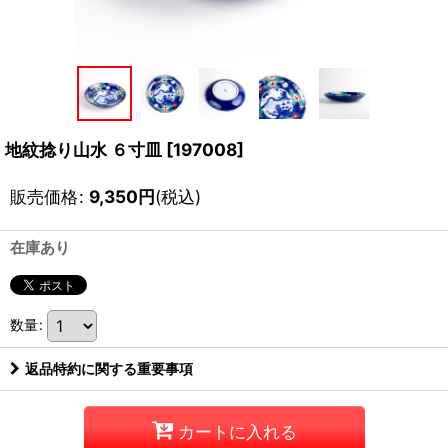
地紋捻り山水 ６寸皿
[
197008
]
販売価格
:
9,350
円
(税込)
在庫あり
数量
:
返品特約に関する重要事項
カートに入れる