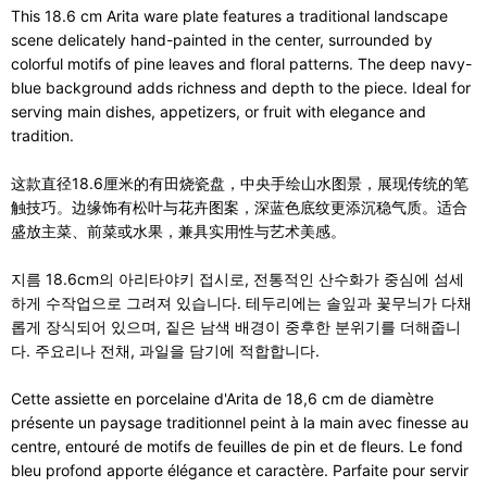
This 18.6 cm Arita ware plate features a traditional landscape
scene delicately hand-painted in the center, surrounded by
colorful motifs of pine leaves and floral patterns. The deep navy-
blue background adds richness and depth to the piece. Ideal for
serving main dishes, appetizers, or fruit with elegance and
tradition.
这款直径18.6厘米的有田烧瓷盘，中央手绘山水图景，展现传统的笔
触技巧。边缘饰有松叶与花卉图案，深蓝色底纹更添沉稳气质。适合
盛放主菜、前菜或水果，兼具实用性与艺术美感。
지름 18.6cm의 아리타야키 접시로, 전통적인 산수화가 중심에 섬세
하게 수작업으로 그려져 있습니다. 테두리에는 솔잎과 꽃무늬가 다채
롭게 장식되어 있으며, 짙은 남색 배경이 중후한 분위기를 더해줍니
다. 주요리나 전채, 과일을 담기에 적합합니다.
Cette assiette en porcelaine d'Arita de 18,6 cm de diamètre
présente un paysage traditionnel peint à la main avec finesse au
centre, entouré de motifs de feuilles de pin et de fleurs. Le fond
bleu profond apporte élégance et caractère. Parfaite pour servir