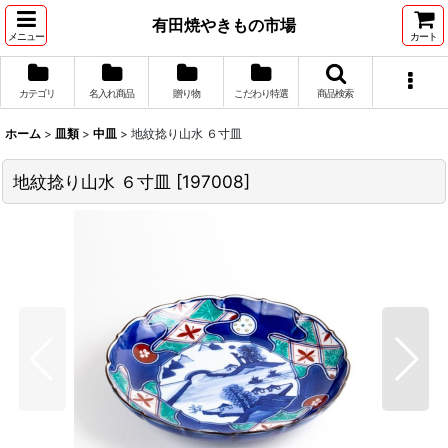
有田焼やきもの市場
メニュー
カート
カテゴリ
名入れ商品
贈り物
こだわり特選
商品検索
ホーム
>
皿類
>
中皿
>
地紋捻り山水 ６寸皿
地紋捻り山水 ６寸皿
[
197008
]