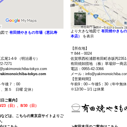
より大きな地図で
有田焼やきもの
地図で
有田焼やきもの市場（恵比寿
本店）
を表示
【所在地】
〒844－0024
広尾1-4-9 （明治通り）
佐賀県西松浦郡有田町赤坂丙2351-
2-7271
有田焼卸団地 （株）草場卯一商店
akimonoichiba-tokyo.com
電話：0955-42-3366
yakimonoichiba-tokyo.com
メール：info@yakimonoichiba.co
】
【営業時間】
～午後７：00
午前9：00～午後5：30（年中
※12/30～1/1 は休業
、第５ 日曜 定休）
業日ご案内】
8/23（日）、8/30（日）
内などは、こちらの東京店サイトよりご
い。
紹介はこちら
.
>有田本店のご案内はこちら