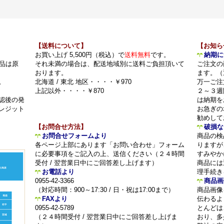
【送料について】
【お知ら
お買い上げ 5,500円（税込）で
送料無料
です。
納期に
品は原
それ未満の場合は、配送地域別に送料ご負担頂いて
ご注文の
おります。
ます。（
。
北海道 / 東北 地区・・・・￥970
万一ご注
上記以外・・・・￥870
２～３週
認後の発
は納期を
レジット
お急ぎの
勧めして
【お問合せ方法】
破損な
お問合せフォームより
商品の検
各ページ上部にあります「お問い合わせ」フォーム
りますが
に必要事項をご記入の上、送信ください（２４時間
すみやか
受付 / 翌営業日中にご回答差し上げます）
商品には
お電話より
理手続き
0955-42-3366
商品画
（対応時間：900～17:30 / 日・祝は17:00まで）
商品画像
FAXより
伝わるよ
0955-42-5789
とんどは
（２４時間受付 / 翌営業日中にご回答差し上げま
おり、多