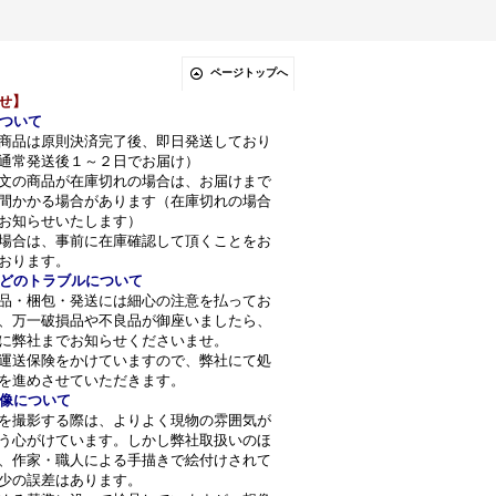
ページトップへ
せ】
ついて
商品は原則決済完了後、即日発送しており
通常発送後１～２日でお届け）
文の商品が在庫切れの場合は、お届けまで
間かかる場合があります（在庫切れの場合
お知らせいたします）
場合は、事前に在庫確認して頂くことをお
おります。
どのトラブルについて
品・梱包・発送には細心の注意を払ってお
、万一破損品や不良品が御座いましたら、
に弊社までお知らせくださいませ。
運送保険をかけていますので、弊社にて処
を進めさせていただきます。
像について
を撮影する際は、よりよく現物の雰囲気が
う心がけています。しかし弊社取扱いのほ
、作家・職人による手描きで絵付けされて
少の誤差はあります。