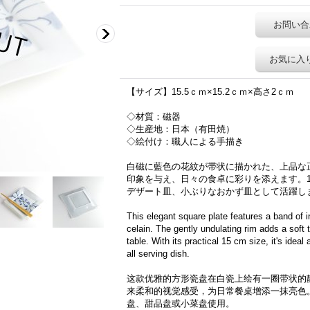
お問い合
お気に入
【サイズ】15.5ｃｍ×15.2ｃｍ×高さ2ｃｍ
◇材質：磁器
◇生産地：日本（有田焼）
◇絵付け：職人による手描き
白磁に藍色の花紋が帯状に描かれた、上品な
印象を与え、日々の食卓に彩りを添えます。1
デザート皿、小ぶりなおかず皿として活躍し
This elegant square plate features a band of in
celain. The gently undulating rim adds a soft 
table. With its practical 15 cm size, it's ideal
all serving dish.
这款优雅的方形瓷盘在白瓷上绘有一圈带状的
来柔和的视觉感受，为日常餐桌增添一抹亮色
盘、甜品盘或小菜盘使用。