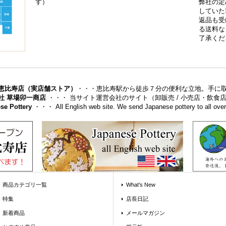
す）
弊社の定
していた
返品も受
る送料な
了承くだ
恵比寿店（実店舗ストア）
・・・恵比寿駅から徒歩７分の便利な立地。手に
社 草場卯一商店
・・・ 当サイト運営会社のサイト（卸販売 / 小売店・飲
se Pottery
・・・ All English web site. We send Japanese pottery to all over 
商品カテゴリ一覧
What's New
特集
店長日記
新着商品
メールマガジン