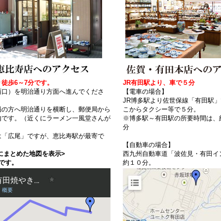
徒歩6～7分です。
JR有田駅より、車で５分
西口）を明治通り方面へ進んでくださ
【電車の場合】
JR博多駅より佐世保線「有田駅
局の方へ明治通りを横断し、郵便局から
こからタクシー等で５分。
内です。（近くにラーメン一風堂さんが
※博多駅～有田駅の所要時間は、
分
は「広尾」ですが、恵比寿駅が最寄で
【自動車の場合】
にまとめた地図を表示>
西九州自動車道「波佐見・有田イ
です。
約１０分。