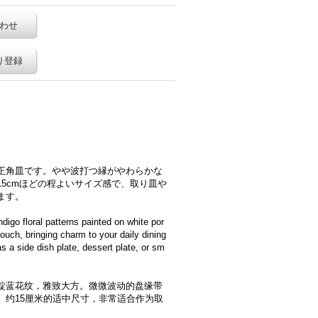
わせ
り登録
正角皿です。やや波打つ縁がやわらかな
5cmほどの程よいサイズ感で、取り皿や
ます。
digo floral patterns painted on white por
touch, bringing charm to your daily dining
 as a side dish plate, dessert plate, or sm
靛蓝花纹，雅致大方。微微波动的盘缘带
。约15厘米的适中尺寸，非常适合作为取