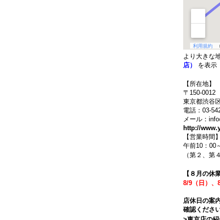
より大きな
店）
を表示
【所在地】
〒150-0012
東京都渋谷区
電話：03-542
メール：info@y
http://www.
【営業時間
午前10：00
（第２、第４
【８月の休
8/9（日）、
店休日の案
確認くださ
>東京店の