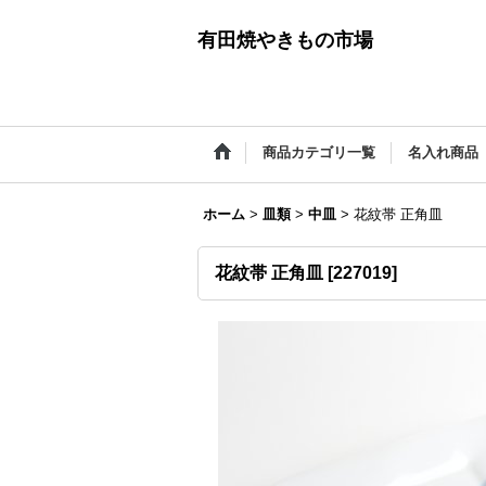
有田焼やきもの市場
商品カテゴリ一覧
名入れ商品
ホーム
>
皿類
>
中皿
>
花紋帯 正角皿
花紋帯 正角皿
[
227019
]