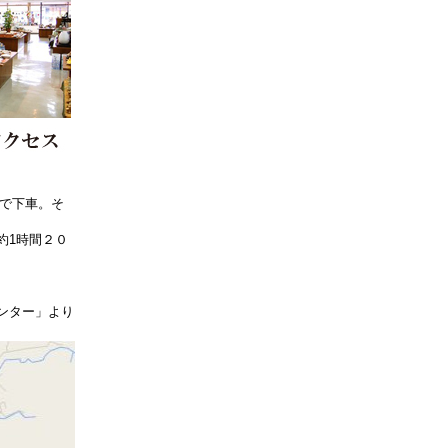
」で下車。そ
約1時間２０
ンター」より