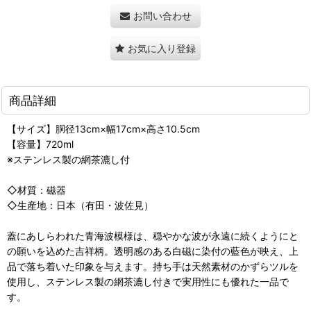
お問い合わせ
お気に入り登録
商品詳細
【サイズ】胴径13cm×幅17cm×高さ10.5cm
【容量】720ml
※ステンレス製の網茶漉し付
◇材質：磁器
◇生産地：日本（有田・波佐見）
蓋にあしらわれた青海波模様は、穏やかな波が永遠に続くようにと
の願いを込めた吉祥柄。透明感のある白磁に染付の藍色が映え、上
品で落ち着いた印象を与えます。持ち手は天然素材のかずらツルを
使用し、ステンレス製の網茶漉し付きで実用性にも優れた一品で
す。