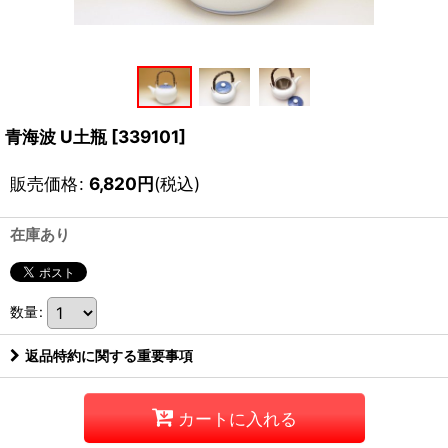
青海波 U土瓶
[
339101
]
販売価格
:
6,820
円
(税込)
在庫あり
数量
:
返品特約に関する重要事項
カートに入れる