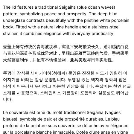
The lid features a traditional Seigaiha (blue ocean waves)
pattern, symbolizing peace and prosperity. The deep blue
underglaze contrasts beautifully with the pristine white porcelain
body. Fitted with a natural vine handle and a stainless-steel
strainer, it combines elegance with everyday practicality.
壶盖上饰有传统的青海波纹样，寓意平安与繁荣长久。透明感的白瓷
与青花的深蓝色形成优雅对比，呈现出高雅而沉静的气质。手柄采用
天然藤蔓制作，并配有不锈钢滤网，兼具美观与日常实用性。
뚜껑에 장식된 세이카이하(청해파) 문양은 잔잔한 파도가 영원히 이
어지기를 바라는 길상 문양입니다. 투명감 있는 백자와 청화의 짙은
남색이 어우러져 우아하고 차분한 인상을 줍니다. 손잡이는 천연 덩굴
소재를 사용했으며, 스테인리스 거름망이 포함되어 실용성도 뛰어납
니다.
Le couvercle est orné du motif traditionnel Seigaiha (vagues
bleues), symbole de paix et de prospérité durables. Le bleu
profond de la peinture sous couverte se détache avec élégance
sur la porcelaine blanche immaculée. Dotée d’une anse en vigne