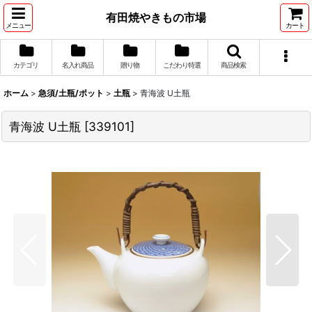
有田焼やきもの市場
メニュー
カート
カテゴリ
名入れ商品
贈り物
こだわり特選
商品検索
ホーム
>
急須/土瓶/ポット
>
土瓶
>
青海波 U土瓶
青海波 U土瓶
[
339101
]