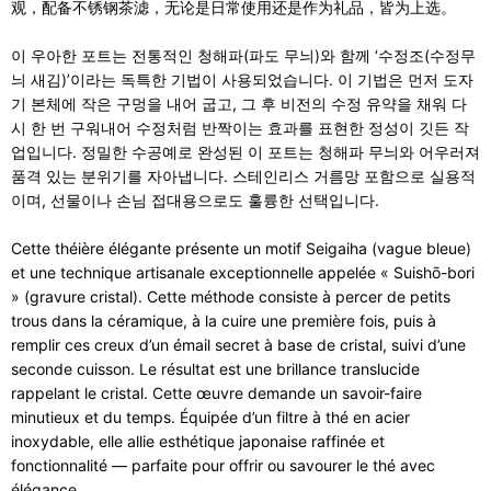
观，配备不锈钢茶滤，无论是日常使用还是作为礼品，皆为上选。
이 우아한 포트는 전통적인 청해파(파도 무늬)와 함께 ‘수정조(수정무
늬 새김)’이라는 독특한 기법이 사용되었습니다. 이 기법은 먼저 도자
기 본체에 작은 구멍을 내어 굽고, 그 후 비전의 수정 유약을 채워 다
시 한 번 구워내어 수정처럼 반짝이는 효과를 표현한 정성이 깃든 작
업입니다. 정밀한 수공예로 완성된 이 포트는 청해파 무늬와 어우러져
품격 있는 분위기를 자아냅니다. 스테인리스 거름망 포함으로 실용적
이며, 선물이나 손님 접대용으로도 훌륭한 선택입니다.
Cette théière élégante présente un motif Seigaiha (vague bleue)
et une technique artisanale exceptionnelle appelée « Suishō-bori
» (gravure cristal). Cette méthode consiste à percer de petits
trous dans la céramique, à la cuire une première fois, puis à
remplir ces creux d’un émail secret à base de cristal, suivi d’une
seconde cuisson. Le résultat est une brillance translucide
rappelant le cristal. Cette œuvre demande un savoir-faire
minutieux et du temps. Équipée d’un filtre à thé en acier
inoxydable, elle allie esthétique japonaise raffinée et
fonctionnalité — parfaite pour offrir ou savourer le thé avec
élégance.