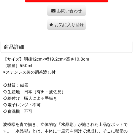
お問い合わせ
お気に入り登録
商品詳細
【サイズ】胴径12cm×幅19.2cm×高さ10.8cm
（容量）550ml
※ステンレス製の網茶漉し付
◇材質：磁器
◇生産地：日本（有田・波佐見）
◇絵付け：職人による手描き
◇電子レンジ：不可
◇食洗機：不可
波模様を青で描き、立体的な「水晶彫」が施された上品なポットで
す。「水晶彫」とは、本体に一度穴を開けて焼成し、そこに秘伝の