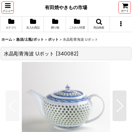
有田焼やきもの市場
メニュー
カート
カテゴリ
名入れ商品
贈り物
こだわり特選
商品検索
ホーム
>
急須/土瓶/ポット
>
ポット
>
水晶彫青海波 Uポット
水晶彫青海波 Uポット
[
340082
]