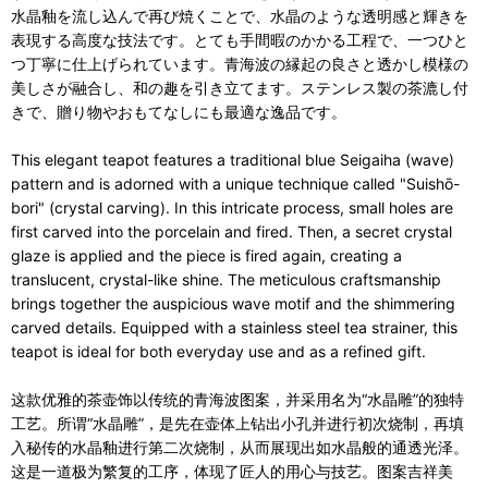
水晶釉を流し込んで再び焼くことで、水晶のような透明感と輝きを
表現する高度な技法です。とても手間暇のかかる工程で、一つひと
つ丁寧に仕上げられています。青海波の縁起の良さと透かし模様の
美しさが融合し、和の趣を引き立てます。ステンレス製の茶漉し付
きで、贈り物やおもてなしにも最適な逸品です。
This elegant teapot features a traditional blue Seigaiha (wave)
pattern and is adorned with a unique technique called "Suishō-
bori" (crystal carving). In this intricate process, small holes are
first carved into the porcelain and fired. Then, a secret crystal
glaze is applied and the piece is fired again, creating a
translucent, crystal-like shine. The meticulous craftsmanship
brings together the auspicious wave motif and the shimmering
carved details. Equipped with a stainless steel tea strainer, this
teapot is ideal for both everyday use and as a refined gift.
这款优雅的茶壶饰以传统的青海波图案，并采用名为“水晶雕”的独特
工艺。所谓“水晶雕”，是先在壶体上钻出小孔并进行初次烧制，再填
入秘传的水晶釉进行第二次烧制，从而展现出如水晶般的通透光泽。
这是一道极为繁复的工序，体现了匠人的用心与技艺。图案吉祥美