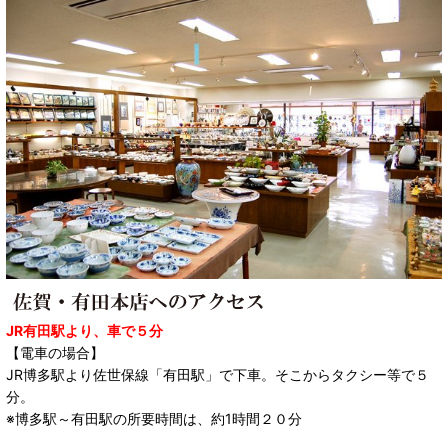
JR有田駅より、車で５分
【電車の場合】
JR博多駅より佐世保線「有田駅」で下車。そこからタクシー等で５
分。
※博多駅～有田駅の所要時間は、約1時間２０分