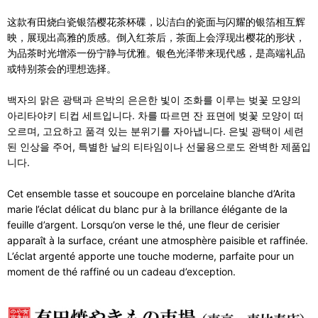
这款有田烧白瓷银箔樱花茶杯碟，以洁白的瓷面与闪耀的银箔相互辉
映，展现出高雅的质感。倒入红茶后，茶面上会浮现出樱花的形状，
为品茶时光增添一份宁静与优雅。银色光泽带来现代感，是高端礼品
或特别茶会的理想选择。
백자의 맑은 광택과 은박의 은은한 빛이 조화를 이루는 벚꽃 모양의
아리타야키 티컵 세트입니다. 차를 따르면 잔 표면에 벚꽃 모양이 떠
오르며, 고요하고 품격 있는 분위기를 자아냅니다. 은빛 광택이 세련
된 인상을 주어, 특별한 날의 티타임이나 선물용으로도 완벽한 제품입
니다.
Cet ensemble tasse et soucoupe en porcelaine blanche d’Arita
marie l’éclat délicat du blanc pur à la brillance élégante de la
feuille d’argent. Lorsqu’on verse le thé, une fleur de cerisier
apparaît à la surface, créant une atmosphère paisible et raffinée.
L’éclat argenté apporte une touche moderne, parfaite pour un
moment de thé raffiné ou un cadeau d’exception.