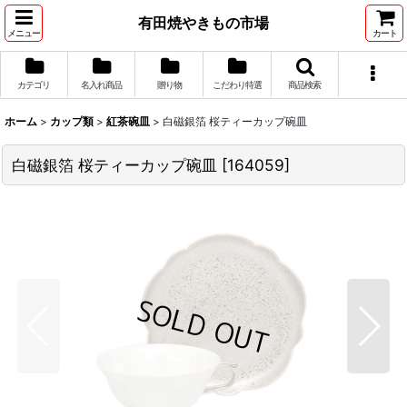
有田焼やきもの市場
メニュー
カート
カテゴリ
名入れ商品
贈り物
こだわり特選
商品検索
ホーム
>
カップ類
>
紅茶碗皿
>
白磁銀箔 桜ティーカップ碗皿
白磁銀箔 桜ティーカップ碗皿
[
164059
]