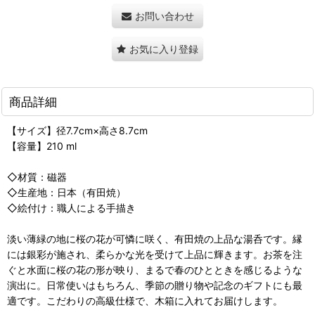
お問い合わせ
お気に入り登録
商品詳細
【サイズ】径7.7cm×高さ8.7cm
【容量】210 ml
◇材質：磁器
◇生産地：日本（有田焼）
◇絵付け：職人による手描き
淡い薄緑の地に桜の花が可憐に咲く、有田焼の上品な湯呑です。縁
には銀彩が施され、柔らかな光を受けて上品に輝きます。お茶を注
ぐと水面に桜の花の形が映り、まるで春のひとときを感じるような
演出に。日常使いはもちろん、季節の贈り物や記念のギフトにも最
適です。こだわりの高級仕様で、木箱に入れてお届けします。