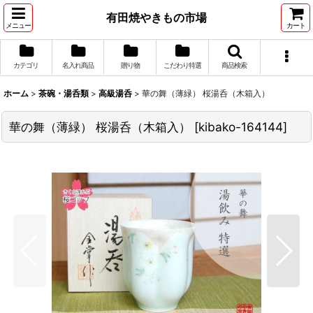
有田焼やきもの市場
メニュー
カート
カテゴリ
名入れ商品
贈り物
こだわり特選
商品検索
ホーム
>
茶碗・湯呑類
>
高級湯呑
>
華の舞（薄緑） 桜湯呑（木箱入）
華の舞（薄緑） 桜湯呑（木箱入）
[
kibako-164144
]