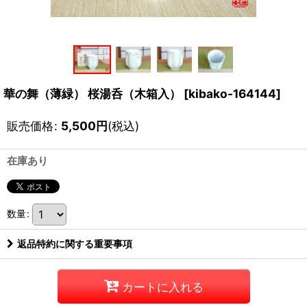
華の舞（薄緑） 桜湯呑（木箱入）
[
kibako-164144
]
販売価格
:
5,500
円
(税込)
在庫あり
数量
:
返品特約に関する重要事項
カートに入れる