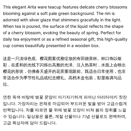
This elegant Arita ware teacup features delicate cherry blossoms
blooming against a soft pale green background. The rim is
adorned with silver glaze that shimmers gracefully in the light.
When tea is poured, the surface of the liquid reflects the shape
of a cherry blossom, evoking the beauty of spring. Perfect for
daily tea enjoyment or as a refined seasonal gift, this high-quality
cup comes beautifully presented in a wooden box.
这是一只淡绿色底、樱花图案优雅绽放的有田烧茶杯。杯口饰以银
彩，在柔和的光线下闪烁出高雅的光泽。注入热茶时，水面上会映出
樱花的形状，仿佛春天盛开的花景重现眼前。既适合日常使用，也非
常适合作为季节性礼品或纪念赠礼。高档木盒包装，彰显格调与品
位。
연한 옥색 바탕에 벚꽃 문양이 아기자기하게 피어난 아리타야키 찻잔
입니다. 가장자리는 은채로 마감되어 부드러운 빛을 받아 고급스럽게
반짝입니다. 차를 따르면 물 위에 벚꽃 모양이 비쳐 봄의 정취를 느낄
수 있습니다. 일상용은 물론, 계절 선물이나 기념 선물로도 완벽하며,
고급 목상자에 담아 드립니다.