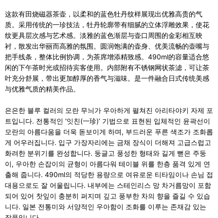
这款有田烧磁器茶壶，以柔和的蓝色牡丹纹样展现出优雅高贵的气
质。采用传统的一珍技法，牡丹轮廓带有细腻的立体浮雕效果，使花
纹更具层次感与艺术感。淡雅的蓝色渐层与壶口周围的金彩相互映
衬，散发出华丽而高雅的氛围。圆润饱满的壶身、优美流畅的壶嘴与
把手线条，整体比例协调，为茶席增添精致感。490ml的容量适合悠
闲的下午茶时光或招待宾客使用。内部附有不锈钢网状茶滤，可让茶
叶充分舒展，带出更加醇厚的香气与滋味。是一件融合日式传统美感
与优雅气质的精美作品。
은은한 블루 컬러의 모란 무늬가 우아하게 펼쳐진 아리타야키 자제 포
트입니다. 전통적인 ‘잇친(一珍)’ 기법으로 표현된 입체적인 윤곽선이
모란의 아름다움을 더욱 돋보이게 하며, 부드러운 푸른 색조가 조화롭
게 어우러집니다. 입구 가장자리에는 금채 장식이 더해져 고급스럽고
화려한 분위기를 완성합니다. 둥글고 풍성한 형태와 길게 뻗은 주둥
이, 우아한 손잡이의 균형이 아름다워 테이블 위를 한층 품격 있게 연
출해 줍니다. 490ml의 적당한 용량으로 여유로운 티타임이나 손님 접
대용으로도 잘 어울립니다. 내부에는 스테인리스 망 차거름망이 포함
되어 있어 찻잎이 충분히 퍼지며 깊고 풍부한 차의 향을 즐길 수 있습
니다. 일본 전통미와 서양적인 우아함이 조화를 이루는 존재감 있는
작품입니다.