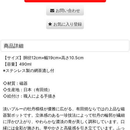
お問い合わせ
お気に入り登録
商品詳細
【サイズ】胴径12cm×幅19cm×高さ10.5cm
【容量】490ml
※ステンレス製の網茶漉し付
◇材質：磁器
◇生産地：日本（有田焼）
◇絵付け：職人による手描き
淡いブルーの牡丹模様が優雅に広がる、有田焼ならではの上品な磁
器製ポットです。立体感のある一珍技法によって牡丹の輪郭が繊細
に浮かび上がり、やわらかな濃淡の青が美しく調和しています。口
縁には金彩が施され、華やかさと高級感を引き立てています。ふっ