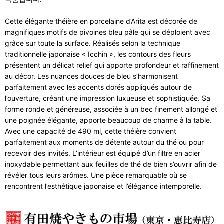
Cette élégante théière en porcelaine d’Arita est décorée de
magnifiques motifs de pivoines bleu pâle qui se déploient avec
grâce sur toute la surface. Réalisés selon la technique
traditionnelle japonaise « Icchin », les contours des fleurs
présentent un délicat relief qui apporte profondeur et raffinement
au décor. Les nuances douces de bleu s’harmonisent
parfaitement avec les accents dorés appliqués autour de
l’ouverture, créant une impression luxueuse et sophistiquée. Sa
forme ronde et généreuse, associée à un bec finement allongé et
une poignée élégante, apporte beaucoup de charme à la table.
Avec une capacité de 490 ml, cette théière convient
parfaitement aux moments de détente autour du thé ou pour
recevoir des invités. L’intérieur est équipé d’un filtre en acier
inoxydable permettant aux feuilles de thé de bien s’ouvrir afin de
révéler tous leurs arômes. Une pièce remarquable où se
rencontrent l’esthétique japonaise et l’élégance intemporelle.