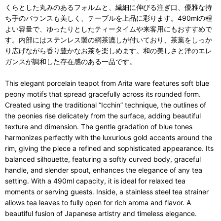
くらとした丸みのあるフォルムと、繊細に伸びる注ぎ口、優雅な持
ち手のバランスも美しく、テーブルを上品に彩ります。490mlの程
よい容量で、ゆったりとしたティータイムや来客用にもおすすめで
す。内部にはステンレス製の網茶漉しが付いており、茶葉をしっか
り広げながら香り豊かなお茶を楽しめます。和の美しさと洋のエレ
ガンスが調和した存在感のある一品です。
This elegant porcelain teapot from Arita ware features soft blue
peony motifs that spread gracefully across its rounded form.
Created using the traditional “Icchin” technique, the outlines of
the peonies rise delicately from the surface, adding beautiful
texture and dimension. The gentle gradation of blue tones
harmonizes perfectly with the luxurious gold accents around the
rim, giving the piece a refined and sophisticated appearance. Its
balanced silhouette, featuring a softly curved body, graceful
handle, and slender spout, enhances the elegance of any tea
setting. With a 490ml capacity, it is ideal for relaxed tea
moments or serving guests. Inside, a stainless steel tea strainer
allows tea leaves to fully open for rich aroma and flavor. A
beautiful fusion of Japanese artistry and timeless elegance.