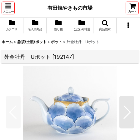
有田焼やきもの市場
メニュー
カート
カテゴリ
名入れ商品
贈り物
こだわり特選
商品検索
ホーム
>
急須/土瓶/ポット
>
ポット
>
外金牡丹 Uポット
外金牡丹 Uポット
[
192147
]