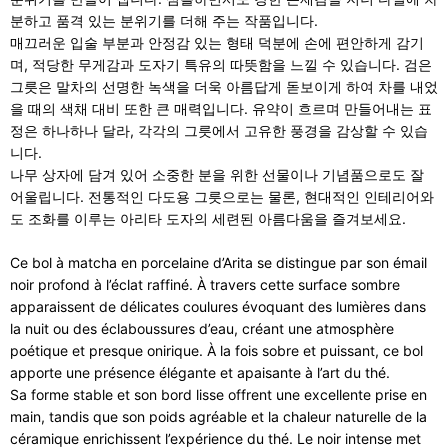
분하고 품격 있는 분위기를 더해 주는 작품입니다.
매끄러운 입술 부분과 안정감 있는 형태 덕분에 손에 편안하게 감기
며, 적당한 무게감과 도자기 특유의 따뜻함을 느낄 수 있습니다. 검은
그릇은 말차의 선명한 녹색을 더욱 아름답게 돋보이게 하여 차를 내었
을 때의 색채 대비 또한 큰 매력입니다. 유약이 흐르며 만들어내는 표
정은 하나하나 달라, 각각의 그릇에서 고유한 풍경을 감상할 수 있습
니다.
나무 상자에 담겨 있어 소중한 분을 위한 선물이나 기념품으로도 잘
어울립니다. 전통적인 다도용 그릇으로는 물론, 현대적인 인테리어와
도 조화를 이루는 아리타 도자의 세련된 아름다움을 즐겨보세요.
Ce bol à matcha en porcelaine d’Arita se distingue par son émail
noir profond à l’éclat raffiné. À travers cette surface sombre
apparaissent de délicates coulures évoquant des lumières dans
la nuit ou des éclaboussures d’eau, créant une atmosphère
poétique et presque onirique. À la fois sobre et puissant, ce bol
apporte une présence élégante et apaisante à l’art du thé.
Sa forme stable et son bord lisse offrent une excellente prise en
main, tandis que son poids agréable et la chaleur naturelle de la
céramique enrichissent l’expérience du thé. Le noir intense met