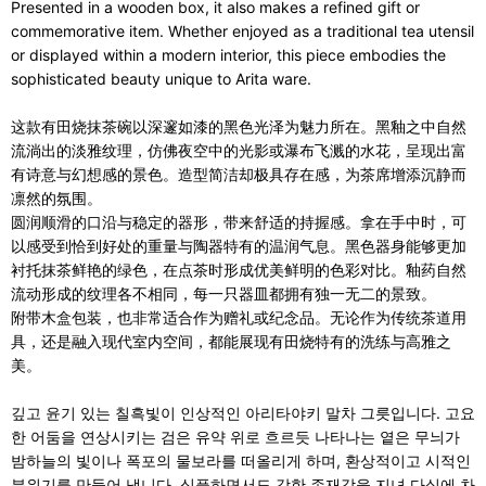
Presented in a wooden box, it also makes a refined gift or
commemorative item. Whether enjoyed as a traditional tea utensil
or displayed within a modern interior, this piece embodies the
sophisticated beauty unique to Arita ware.
这款有田烧抹茶碗以深邃如漆的黑色光泽为魅力所在。黑釉之中自然
流淌出的淡雅纹理，仿佛夜空中的光影或瀑布飞溅的水花，呈现出富
有诗意与幻想感的景色。造型简洁却极具存在感，为茶席增添沉静而
凛然的氛围。
圆润顺滑的口沿与稳定的器形，带来舒适的持握感。拿在手中时，可
以感受到恰到好处的重量与陶器特有的温润气息。黑色器身能够更加
衬托抹茶鲜艳的绿色，在点茶时形成优美鲜明的色彩对比。釉药自然
流动形成的纹理各不相同，每一只器皿都拥有独一无二的景致。
附带木盒包装，也非常适合作为赠礼或纪念品。无论作为传统茶道用
具，还是融入现代室内空间，都能展现有田烧特有的洗练与高雅之
美。
깊고 윤기 있는 칠흑빛이 인상적인 아리타야키 말차 그릇입니다. 고요
한 어둠을 연상시키는 검은 유약 위로 흐르듯 나타나는 옅은 무늬가
밤하늘의 빛이나 폭포의 물보라를 떠올리게 하며, 환상적이고 시적인
분위기를 만들어 냅니다. 심플하면서도 강한 존재감을 지녀 다실에 차