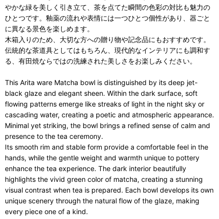
やかな緑を美しく引き立て、茶を点てた瞬間の色彩の対比も魅力の
ひとつです。釉薬の流れや表情には一つひとつ個性があり、器ごと
に異なる景色を楽しめます。
木箱入りのため、大切な方への贈り物や記念品にもおすすめです。
伝統的な茶道具としてはもちろん、現代的なインテリアにも調和す
る、有田焼ならではの洗練された美しさをお楽しみください。
This Arita ware Matcha bowl is distinguished by its deep jet-
black glaze and elegant sheen. Within the dark surface, soft
flowing patterns emerge like streaks of light in the night sky or
cascading water, creating a poetic and atmospheric appearance.
Minimal yet striking, the bowl brings a refined sense of calm and
presence to the tea ceremony.
Its smooth rim and stable form provide a comfortable feel in the
hands, while the gentle weight and warmth unique to pottery
enhance the tea experience. The dark interior beautifully
highlights the vivid green color of matcha, creating a stunning
visual contrast when tea is prepared. Each bowl develops its own
unique scenery through the natural flow of the glaze, making
every piece one of a kind.