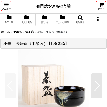
有田焼やきもの市場
メニュー
カート
カテゴリ
名入れ商品
贈り物
こだわり特選
商品検索
ホーム
>
美術品
>
抹茶碗
>
漆黒 抹茶碗（木箱入）
漆黒 抹茶碗（木箱入）
[
109035
]