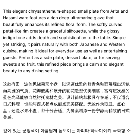
This elegant chrysanthemum-shaped small plate from Arita and
Hasami ware features a rich deep ultramarine glaze that
beautifully enhances its refined floral form. The softly curved
petal-like rim creates a graceful silhouette, while the glossy
indigo tone adds depth and sophistication to the table. Simple
yet striking, it pairs naturally with both Japanese and Western
cuisine, making it ideal for everyday use as well as entertaining
guests. Perfect as a side plate, dessert plate, or for serving
sweets and fruit, this refined piece brings a calm and elegant
beauty to any dining setting.
这款有田・波佐见烧菊形小盘，以深邃优雅的群青色釉面展现出沉稳
而高雅的气质。花瓣般柔和展开的轮花造型优美细腻，富有层次感的
蓝色光泽能够自然衬托食材之美。设计简约却极具存在感，不仅适合
日式料理，也能与西式餐点或甜点完美搭配。无论作为取皿、点心
盘，还是水果小盘，都十分合适。为餐桌增添一份宁静而精致的日式
美感。
깊이 있는 군청색이 아름답게 돋보이는 아리타·하사미야키 국화형 소