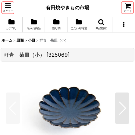
有田焼やきもの市場
メニュー
カート
カテゴリ
名入れ商品
贈り物
こだわり特選
商品検索
ホーム
>
皿類
>
小皿
>
群青 菊皿（小）
群青 菊皿（小）
[
325069
]