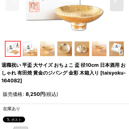
退職祝い 平盃 大サイズ おちょこ 盃 径10cm 日本酒用 お
しゃれ 有田焼 黄金のジパング 金彩 木箱入り
[
taisyoku-
164082
]
販売価格
:
8,250
円
(税込)
在庫あり