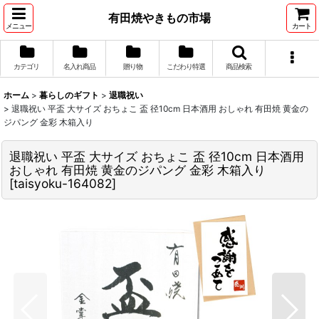
有田焼やきもの市場
メニュー
カート
カテゴリ
名入れ商品
贈り物
こだわり特選
商品検索
ホーム
>
暮らしのギフト
>
退職祝い
>
退職祝い 平盃 大サイズ おちょこ 盃 径10cm 日本酒用 おしゃれ 有田焼 黄金の
ジパング 金彩 木箱入り
退職祝い 平盃 大サイズ おちょこ 盃 径10cm 日本酒用
おしゃれ 有田焼 黄金のジパング 金彩 木箱入り
[
taisyoku-164082
]