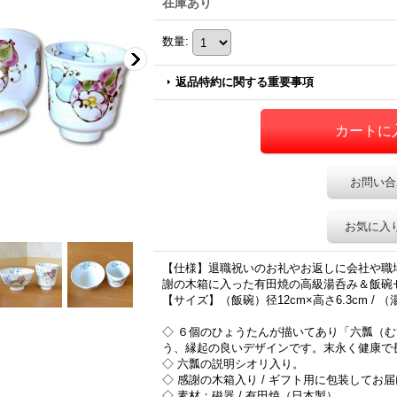
在庫あり
数量
:
返品特約に関する重要事項
お問い合
お気に入
【仕様】退職祝いのお礼やお返しに会社や職
謝の木箱に入った有田焼の高級湯呑み＆飯碗
【サイズ】（飯碗）径12cm×高さ6.3cm / （湯
◇ ６個のひょうたんが描いてあり「六瓢（
う、縁起の良いデザインです。末永く健康で
◇ 六瓢の説明シオリ入り。
◇ 感謝の木箱入り / ギフト用に包装してお
◇ 素材：磁器 / 有田焼（日本製）