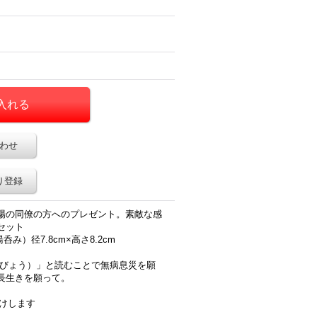
わせ
り登録
場の同僚の方へのプレゼント。素敵な感
セット
呑み）径7.8cm×高さ8.2cm
むびょう）」と読むことで無病息災を願
長生きを願って。
届けします