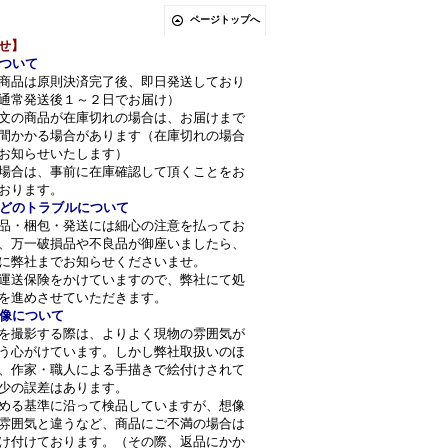
ページトップへ
せ】
ついて
商品は原則決済完了後、即日発送しており
通常発送後１～２日でお届け）
文の商品が在庫切れの場合は、お届けまで
間かかる場合があります（在庫切れの場合
お知らせいたします）
場合は、事前に在庫確認して頂くことをお
おります。
どのトラブルについて
品・梱包・発送には細心の注意を払ってお
、万一破損品や不良品が御座いましたら、
に弊社までお知らせくださいませ。
運送保険をかけていますので、弊社にて処
を進めさせていただきます。
像について
を撮影する際は、よりよく現物の雰囲気が
う心がけています。しかし弊社取扱いのほ
、作家・職人による手描きで絵付けされて
少の誤差はあります。
める基準に沿って検品していますが、想像
雰囲気と違うなど、商品にご不満の場合は
け付けております。（その際、返品にかか