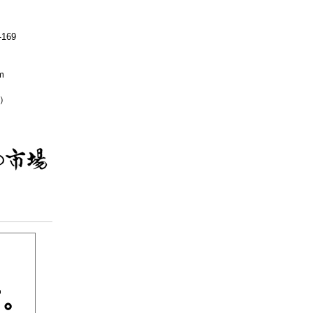
169
m
無休）