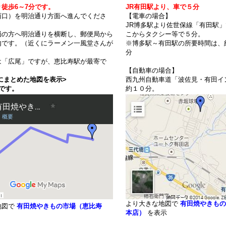
徒歩6～7分です。
JR有田駅より、車で５分
西口）を明治通り方面へ進んでくださ
【電車の場合】
JR博多駅より佐世保線「有田駅
局の方へ明治通りを横断し、郵便局から
こからタクシー等で５分。
内です。（近くにラーメン一風堂さんが
※博多駅～有田駅の所要時間は、
分
は「広尾」ですが、恵比寿駅が最寄で
【自動車の場合】
にまとめた地図を表示>
西九州自動車道「波佐見・有田イ
です。
約１０分。
より大きな地図で
有田焼やきもの
地図で
有田焼やきもの市場（恵比寿
本店）
を表示