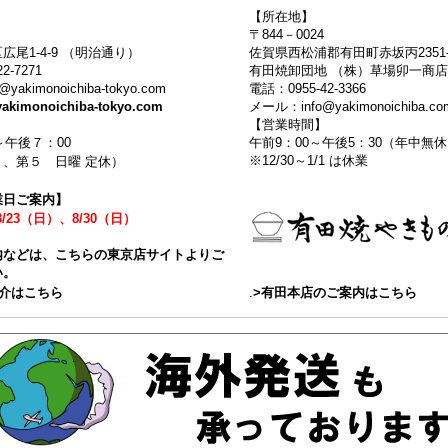
【所在地】
〒844－0024
広尾1-4-9 （明治通り）
佐賀県西松浦郡有田町赤坂丙2351-
2-7271
有田焼卸団地 （株）草場卯一商店
akimonoichiba-tokyo.com
電話：0955-42-3366
yakimonoichiba-tokyo.com
メール：info@yakimonoichiba.co
】
【営業時間】
～午後７：00
午前9：00～午後5：30（年中
※12/30～1/1 は休業
、第５ 日曜 定休）
業日ご案内】
8/23（日）、8/30（日）
内などは、こちらの東京店サイトよりご
い。
紹介はこちら
.
>有田本店のご案内はこちら