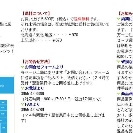
【送料について】
【お知ら
お買い上げ 5,500円（税込）で
送料無料
です。
納期に
品は原
それ未満の場合は、配送地域別に送料ご負担頂いて
ご注文の
おります。
ます。（
。
北海道 / 東北 地区・・・・￥970
万一ご注
上記以外・・・・￥870
２～３週
認後の発
は納期を
レジット
お急ぎの
勧めして
【お問合せ方法】
破損な
お問合せフォームより
商品の検
各ページ上部にあります「お問い合わせ」フォーム
りますが
に必要事項をご記入の上、送信ください（２４時間
すみやか
受付 / 翌営業日中にご回答差し上げます）
商品には
お電話より
理手続き
0955-42-3366
商品画
（対応時間：900～17:30 / 日・祝は17:00まで）
商品画像
FAXより
伝わるよ
0955-42-5789
とんどは
（２４時間受付 / 翌営業日中にご回答差し上げま
おり、多
す）
弊社の定
していた
返品も受