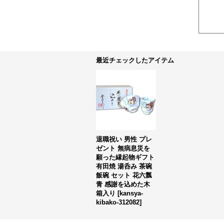
最近チェックしたアイテム
退職祝い 男性 プレ
ゼント 無病息災を
願った縁起物ギフト
有田焼 湯呑み 茶碗
飯碗 セット 花六瓢
青 感謝を込めた木
箱入り
[
kansya-
kibako-312082
]