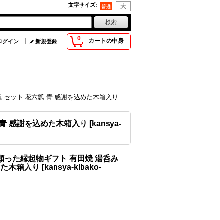
文字サイズ
:
0
カートの中身
ログイン
新規登録
碗 セット 花六瓢 青 感謝を込めた木箱入り
 青 感謝を込めた木箱入り
[
kansya-
願った縁起物ギフト 有田焼 湯呑み
めた木箱入り
[
kansya-kibako-