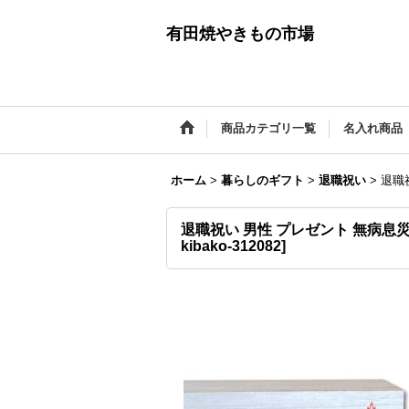
有田焼やきもの市場
商品カテゴリ一覧
名入れ商品
ホーム
>
暮らしのギフト
>
退職祝い
>
退職
退職祝い 男性 プレゼント 無病息
kibako-312082
]