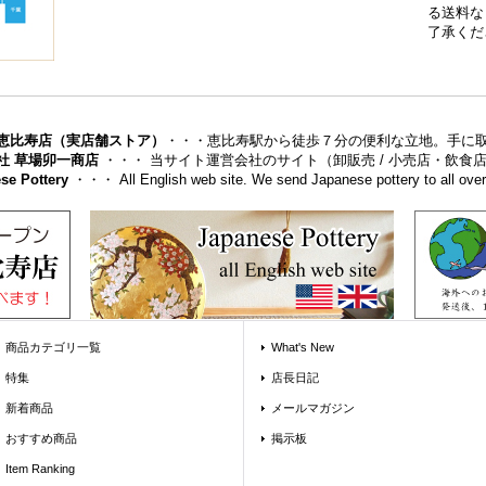
る送料な
了承くだ
恵比寿店（実店舗ストア）
・・・恵比寿駅から徒歩７分の便利な立地。手に
社 草場卯一商店
・・・ 当サイト運営会社のサイト（卸販売 / 小売店・飲
se Pottery
・・・ All English web site. We send Japanese pottery to all over 
商品カテゴリ一覧
What's New
特集
店長日記
新着商品
メールマガジン
おすすめ商品
掲示板
Item Ranking