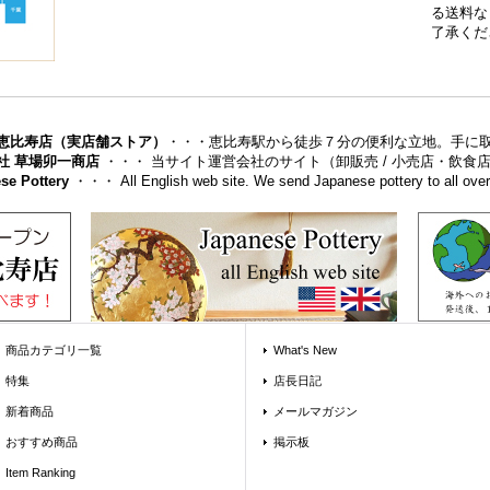
る送料な
了承くだ
恵比寿店（実店舗ストア）
・・・恵比寿駅から徒歩７分の便利な立地。手に
社 草場卯一商店
・・・ 当サイト運営会社のサイト（卸販売 / 小売店・飲
se Pottery
・・・ All English web site. We send Japanese pottery to all over 
商品カテゴリ一覧
What's New
特集
店長日記
新着商品
メールマガジン
おすすめ商品
掲示板
Item Ranking