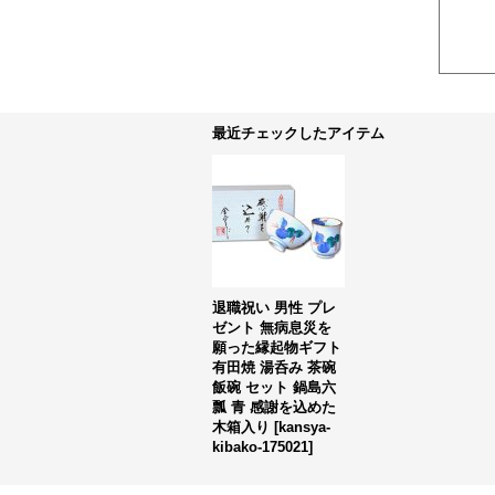
最近チェックしたアイテム
退職祝い 男性 プレ
ゼント 無病息災を
願った縁起物ギフト
有田焼 湯呑み 茶碗
飯碗 セット 鍋島六
瓢 青 感謝を込めた
木箱入り
[
kansya-
kibako-175021
]