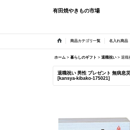
有田焼やきもの市場
商品カテゴリ一覧
名入れ商品
ホーム
>
暮らしのギフト
>
退職祝い
>
退職
退職祝い 男性 プレゼント 無病息
[
kansya-kibako-175021
]