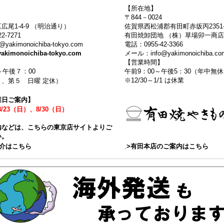
【所在地】
〒844－0024
広尾1-4-9 （明治通り）
佐賀県西松浦郡有田町赤坂丙2351-
2-7271
有田焼卸団地 （株）草場卯一商店
akimonoichiba-tokyo.com
電話：0955-42-3366
yakimonoichiba-tokyo.com
メール：info@yakimonoichiba.co
】
【営業時間】
～午後７：00
午前9：00～午後5：30（年中
※12/30～1/1 は休業
、第５ 日曜 定休）
業日ご案内】
8/23（日）、8/30（日）
内などは、こちらの東京店サイトよりご
い。
紹介はこちら
.
>有田本店のご案内はこちら