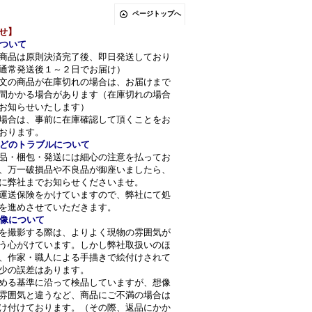
ページトップへ
せ】
ついて
商品は原則決済完了後、即日発送しており
通常発送後１～２日でお届け）
文の商品が在庫切れの場合は、お届けまで
間かかる場合があります（在庫切れの場合
お知らせいたします）
場合は、事前に在庫確認して頂くことをお
おります。
どのトラブルについて
品・梱包・発送には細心の注意を払ってお
、万一破損品や不良品が御座いましたら、
に弊社までお知らせくださいませ。
運送保険をかけていますので、弊社にて処
を進めさせていただきます。
像について
を撮影する際は、よりよく現物の雰囲気が
う心がけています。しかし弊社取扱いのほ
、作家・職人による手描きで絵付けされて
少の誤差はあります。
める基準に沿って検品していますが、想像
雰囲気と違うなど、商品にご不満の場合は
け付けております。（その際、返品にかか