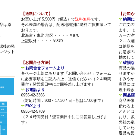
【送料について】
【お知ら
お買い上げ 5,500円（税込）で
送料無料
です。
納期に
品は原
それ未満の場合は、配送地域別に送料ご負担頂いて
ご注文の
おります。
ます。（
。
北海道 / 東北 地区・・・・￥970
万一ご注
上記以外・・・・￥870
２～３週
認後の発
は納期を
レジット
お急ぎの
勧めして
【お問合せ方法】
破損な
お問合せフォームより
商品の検
各ページ上部にあります「お問い合わせ」フォーム
りますが
に必要事項をご記入の上、送信ください（２４時間
すみやか
受付 / 翌営業日中にご回答差し上げます）
商品には
お電話より
理手続き
0955-42-3366
商品画
（対応時間：900～17:30 / 日・祝は17:00まで）
商品画像
FAXより
伝わるよ
0955-42-5789
とんどは
（２４時間受付 / 翌営業日中にご回答差し上げま
おり、多
す）
弊社の定
していた
返品も受