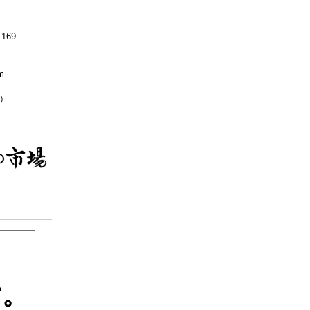
169
m
無休）