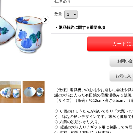
在庫あり
数量
:
返品特約に関する重要事項
お問い合
お気に入
【仕様】退職祝いのお礼やお返しに会社や職
謝の木箱に入った有田焼の高級湯呑み＆飯碗
【サイズ】（飯碗）径12cm×高さ6.5cm / （
◇ ６個のひょうたんが描いてあり「六瓢（
う、縁起の良いデザインです。末永く健康で
◇ 六瓢の説明シオリ入り。
◇ 感謝の木箱入り / ギフト用に包装してお
◇ 素材：磁器 / 有田焼（日本製）