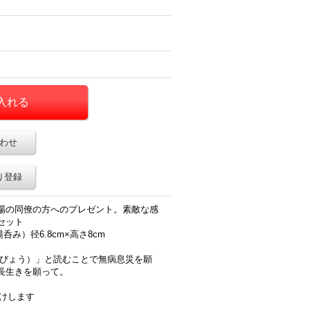
わせ
り登録
場の同僚の方へのプレゼント。素敵な感
セット
湯呑み）径6.8cm×高さ8cm
むびょう）」と読むことで無病息災を願
長生きを願って。
届けします