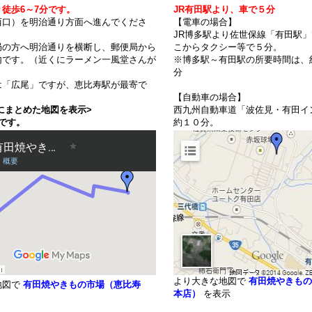
徒歩6～7分です。
JR有田駅より、車で５分
西口）を明治通り方面へ進んでくださ
【電車の場合】
JR博多駅より佐世保線「有田駅
局の方へ明治通りを横断し、郵便局から
こからタクシー等で５分。
内です。（近くにラーメン一風堂さんが
※博多駅～有田駅の所要時間は、
分
は「広尾」ですが、恵比寿駅が最寄で
【自動車の場合】
にまとめた地図を表示>
西九州自動車道「波佐見・有田イ
です。
約１０分。
より大きな地図で
有田焼やきもの
地図で
有田焼やきもの市場（恵比寿
本店）
を表示