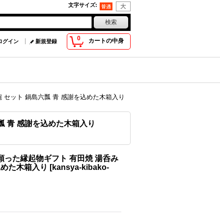
文字サイズ
:
0
カートの中身
ログイン
新規登録
碗 セット 鍋島六瓢 青 感謝を込めた木箱入り
瓢 青 感謝を込めた木箱入り
願った縁起物ギフト 有田焼 湯呑み
を込めた木箱入り
[
kansya-kibako-