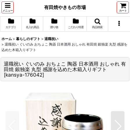
有田焼やきもの市場
メニュー
カート
カテゴリ
名入れ商品
贈り物
こだわり特選
商品検索
ホーム
>
暮らしのギフト
>
退職祝い
>
退職祝い ぐいのみ おちょこ 陶器 日本酒用 おしゃれ 有田焼 銀独楽 丸型 感謝を
込めた木箱入りギフト
退職祝い ぐいのみ おちょこ 陶器 日本酒用 おしゃれ 有
田焼 銀独楽 丸型 感謝を込めた木箱入りギフト
[
kansya-176042
]