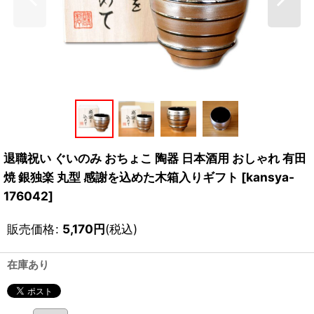
退職祝い ぐいのみ おちょこ 陶器 日本酒用 おしゃれ 有田
焼 銀独楽 丸型 感謝を込めた木箱入りギフト
[
kansya-
176042
]
販売価格
:
5,170
円
(税込)
在庫あり