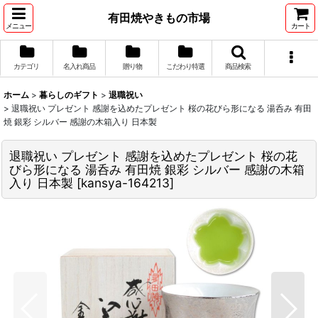
有田焼やきもの市場
メニュー
カート
カテゴリ
名入れ商品
贈り物
こだわり特選
商品検索
ホーム
>
暮らしのギフト
>
退職祝い
>
退職祝い プレゼント 感謝を込めたプレゼント 桜の花びら形になる 湯呑み 有田
焼 銀彩 シルバー 感謝の木箱入り 日本製
退職祝い プレゼント 感謝を込めたプレゼント 桜の花
びら形になる 湯呑み 有田焼 銀彩 シルバー 感謝の木箱
入り 日本製
[
kansya-164213
]