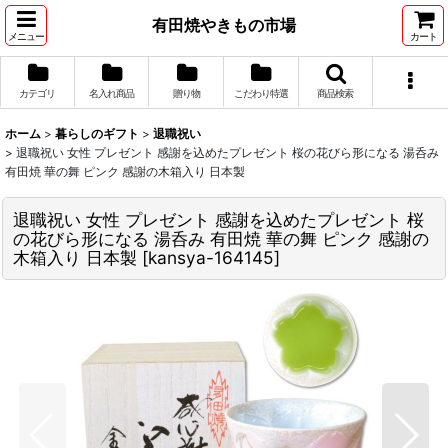
有田焼やきもの市場
メニュー
カート
カテゴリ
名入れ商品
贈り物
こだわり特選
商品検索
ホーム
>
暮らしのギフト
>
退職祝い
>
退職祝い 女性 プレゼント 感謝を込めたプレゼント 桜の花びら形になる 湯呑み
有田焼 華の舞 ピンク 感謝の木箱入り 日本製
退職祝い 女性 プレゼント 感謝を込めたプレゼント 桜
の花びら形になる 湯呑み 有田焼 華の舞 ピンク 感謝の
木箱入り 日本製
[
kansya-164145
]