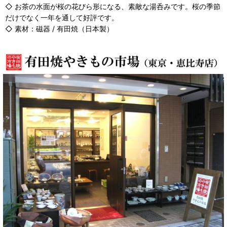
◇ お茶の水面が桜の花びら形になる、素敵な湯呑みです。桜の季節
だけでなく一年を通して好評です。
◇ 素材：磁器 / 有田焼（日本製）