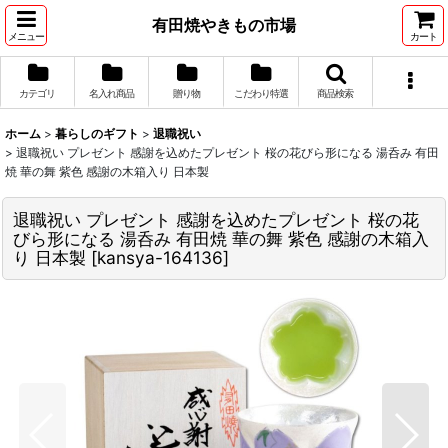
有田焼やきもの市場
メニュー
カート
カテゴリ
名入れ商品
贈り物
こだわり特選
商品検索
ホーム
>
暮らしのギフト
>
退職祝い
>
退職祝い プレゼント 感謝を込めたプレゼント 桜の花びら形になる 湯呑み 有田
焼 華の舞 紫色 感謝の木箱入り 日本製
退職祝い プレゼント 感謝を込めたプレゼント 桜の花
びら形になる 湯呑み 有田焼 華の舞 紫色 感謝の木箱入
り 日本製
[
kansya-164136
]